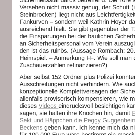
Sicherheitsstandards betreffend. Die Tore s
Versehen nicht massiv genug, der Schutt (i
Steinbrocken) liegt nicht aus Leichtfertigkei
Fankurven – sondern weil Kathrin Hoyer das 
ausreichend hielt. Sie gibt gegenüber der T
die Einsparungen bei der baulichen Sicherh
an Sicherheitspersonal vom Verein auszugl
den ist das ruinös. (Aussage Rombach: 20
Heimspiel. – Anmerkung FF: Wie soll man 
Zuschauerzahlen refinanzieren?)
Aber selbst 152 Ordner plus Polizei konnte
Ausschreitungen nicht verhindern. Wie auc
konzeptionelle Komplettversagen der Sicher
allenfalls provisorisch kompensieren, wie
dieses
Videos
eindrucksvoll besichtigen k
sagen, sie halten ihre Knochen hin, damit
F
Sekt und Häppchen die Peggy Guggenheim
Beckens
geben kann. Ich kenne mich da ni
für 100.000 Euro wäre bestimmt ein massi