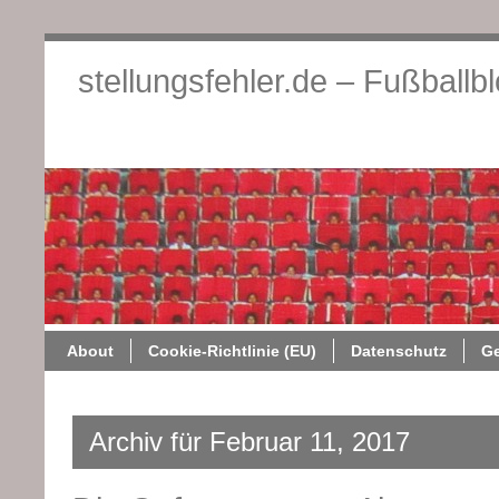
stellungsfehler.de – Fußballb
About
Cookie-Richtlini
About
Cookie-Richtlinie (EU)
Datenschutz
G
Archiv für Februar 11, 2017