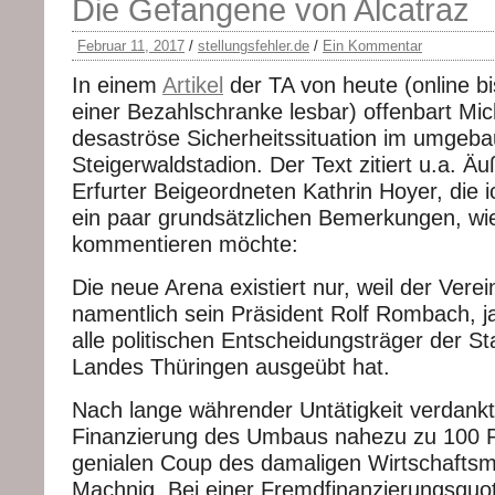
Die Gefangene von Alcatraz
Februar 11, 2017
/
stellungsfehler.de
/
Ein Kommentar
In einem
Artikel
der TA von heute (online bi
einer Bezahlschranke lesbar) offenbart Mich
desaströse Sicherheitssituation im umgeba
Steigerwaldstadion. Der Text zitiert u.a. Ä
Erfurter Beigeordneten Kathrin Hoyer, die 
ein paar grundsätzlichen Bemerkungen, wie
kommentieren möchte:
Die neue Arena existiert nur, weil der Vere
namentlich sein Präsident Rolf Rombach, j
alle politischen Entscheidungsträger der St
Landes Thüringen ausgeübt hat.
Nach lange währender Untätigkeit verdankt
Finanzierung des Umbaus nahezu zu 100 
genialen Coup des damaligen Wirtschaftsmi
Machnig. Bei einer Fremdfinanzierungsquot