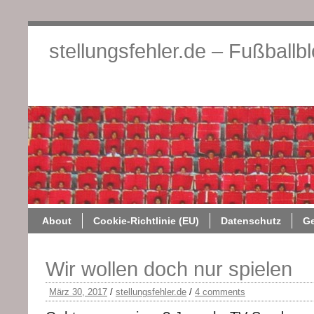
stellungsfehler.de – Fußballb
About
Cookie-Richtlini
About
Cookie-Richtlinie (EU)
Datenschutz
G
Wir wollen doch nur spielen
März 30, 2017
/
stellungsfehler.de
/
4 comments