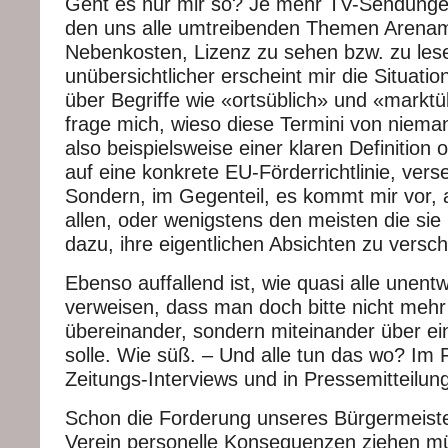
Geht es nur mir so? Je mehr TV-Sendungen
den uns alle umtreibenden Themen Arenam
Nebenkosten, Lizenz zu sehen bzw. zu lese
unübersichtlicher erscheint mir die Situati
über Begriffe wie «ortsüblich» und «markt
frage mich, wieso diese Termini von niema
also beispielsweise einer klaren Definition
auf eine konkrete EU-Förderrichtlinie, ver
Sondern, im Gegenteil, es kommt mir vor, a
allen, oder wenigstens den meisten die sie
dazu, ihre eigentlichen Absichten zu versch
Ebenso auffallend ist, wie quasi alle unent
verweisen, dass man doch bitte nicht mehr 
übereinander, sondern miteinander über e
solle. Wie süß. – Und alle tun das wo? Im 
Zeitungs-Interviews und in Pressemitteilun
Schon die Forderung unseres Bürgermeiste
Verein personelle Konsequenzen ziehen m