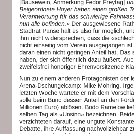
[Bausewein, Anmerkung Fedor Freytag]
un
Beigeordnete Hoyer haben einen großen Te
Verantwortung für das schwierige Fahrwass
nun alle befinden.»
Der ausgewiesene Rat
Stadtrat Panse hält es also für möglich, un
ihm nicht widersprechen, dass die «schle
nicht einseitig vom Verein ausgegangen ist
daran einen nicht geringen Anteil hat. Das s
haben, der sich öffentlich dazu äußert. Au
zweifelsfrei honoriger Ehrenvorsitzende K
Nun zu einem anderen Protagonisten der l
Arena-Dschungelcamp: Mike Mohring. Irge
letzten Woche wartete er mit dem Vorschla
solle beim Bund dessen Anteil an den Förd
Millionen Euro) ablösen. Bodo Ramelow li
selben Tag als «Unsinn» bezeichnen. Beide
verzichteten darauf, eine ungute Konstant
Debatte, ihre Auffassung nachvollziehbar 