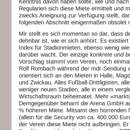
Kenntnis davon haben sollte, wie und nach
Regularien sich diese Miete ermittelt und 
zwecks Aneignung zur Verfügung stellt, da
folgenden Abschnitt einigermaßen obsolet
Mir stellt es sich momentan so dar, dass d
dehnbar ist, wie er sich anhört. Es existiert
Index für Stadionmieten, ebenso wenig wi
darüber wacht. Der einzige
konkrete und b
Vorschlag stammt vom Verein, noch einmal
Rolf Rombach während der mdr-Sendung 
orientiert sich an den Mieten in Halle, Ma
und Zwickau. Alles Fußball-Drittligisten, al
weniger neuen Stadien, alle in einem vergl
Wirtschaftsraum beheimatet. Mehr «marktüb
Demgegenüber beharrt die Arena GmbH auf
% höheren Miete. Mitsamt den horrenden
(allein für die Security von ca. 400.000 Eu
der Verein diese Miete nicht aufbringen. E