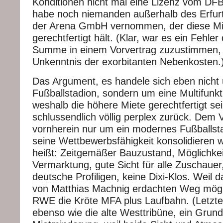
Konditionen nicht mal eine Lizenz vom DFB
habe noch niemanden außerhalb des Erfur
der Arena GmbH vernommen, der diese Mi
gerechtfertigt hält. (Klar, war es ein Fehler
Summe in einem Vorvertrag zuzustimmen, 
Unkenntnis der exorbitanten Nebenkosten.
Das Argument, es handele sich eben nicht
Fußballstadion, sondern um eine Multifunk
weshalb die höhere Miete gerechtfertigt sei
schlussendlich völlig perplex zurück. Dem 
vornherein nur um ein modernes Fußballsta
seine Wettbewerbsfähigkeit konsolidieren 
heißt: Zeitgemäßer Bauzustand, Möglichkei
Vermarktung, gute Sicht für alle Zuschauer,
deutsche Profiligen, keine Dixi-Klos. Weil d
von Matthias Machnig erdachten Weg mögli
RWE die Kröte MFA plus Laufbahn. (Letztere
ebenso wie die alte Westtribüne, ein Grund