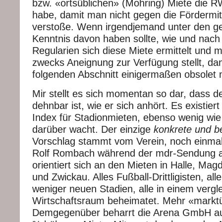
bzw. «ortsüblichen» (Mohring) Miete die 
habe, damit man nicht gegen die Fördermit
verstoße. Wenn irgendjemand unter den g
Kenntnis davon haben sollte, wie und nach
Regularien sich diese Miete ermittelt und 
zwecks Aneignung zur Verfügung stellt, da
folgenden Abschnitt einigermaßen obsolet
Mir stellt es sich momentan so dar, dass d
dehnbar ist, wie er sich anhört. Es existiert
Index für Stadionmieten, ebenso wenig wi
darüber wacht. Der einzige
konkrete und b
Vorschlag stammt vom Verein, noch einmal
Rolf Rombach während der mdr-Sendung 
orientiert sich an den Mieten in Halle, Ma
und Zwickau. Alles Fußball-Drittligisten, al
weniger neuen Stadien, alle in einem vergl
Wirtschaftsraum beheimatet. Mehr «marktüb
Demgegenüber beharrt die Arena GmbH auf