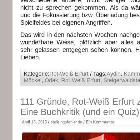
verschiedene andere, nicht weniger wic
nicht zu sprechen gekommen. Als da wär
und die Fokussierung bzw. Überladung be
Spielfeldes bei eigenen Angriffen.
Das wird in den nächsten Wochen nachgeh
wunderbare Weise, plötzlich aber alles an
sehr gelassen entgegen sehen können. H
Lieben.
Kategorie:
Rot-Weiß Erfurt
/ Tags:
Aydin
,
Kamml
Möckel
,
Odak
,
Rot-Weiß Erfurt
,
Steigerwaldst
111 Gründe, Rot-Weiß Erfurt z
Eine Buchkritik (und ein Quiz)
April 13, 2016
/
stellungsfehler.de
/
Ein Kommentar