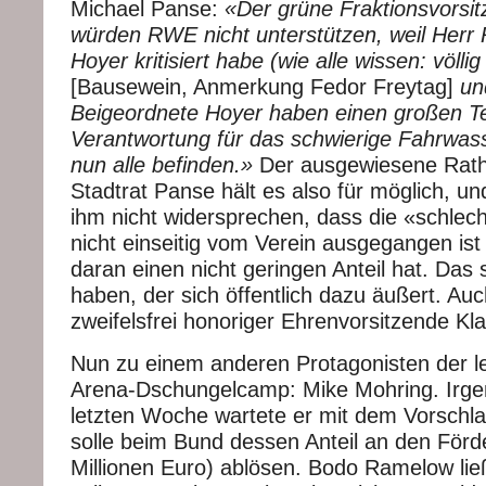
Michael Panse:
«Der grüne Fraktionsvorsit
würden RWE nicht unterstützen, weil Her
Hoyer kritisiert habe (wie alle wissen: völli
[Bausewein, Anmerkung Fedor Freytag]
un
Beigeordnete Hoyer haben einen großen Te
Verantwortung für das schwierige Fahrwass
nun alle befinden.»
Der ausgewiesene Rat
Stadtrat Panse hält es also für möglich, un
ihm nicht widersprechen, dass die «schle
nicht einseitig vom Verein ausgegangen ist
daran einen nicht geringen Anteil hat. Das s
haben, der sich öffentlich dazu äußert. Au
zweifelsfrei honoriger Ehrenvorsitzende K
Nun zu einem anderen Protagonisten der l
Arena-Dschungelcamp: Mike Mohring. Irge
letzten Woche wartete er mit dem Vorschla
solle beim Bund dessen Anteil an den Förd
Millionen Euro) ablösen. Bodo Ramelow li