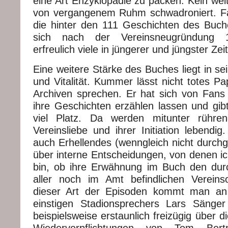
eine Art Enzyklopädie zu packen. Kein wei
von vergangenem Ruhm schwadroniert. Fas
die hinter den 111 Geschichten des Buc
sich nach der Vereinsneugründung 1
erfreulich viele in jüngerer und jüngster Zeit
Eine weitere Stärke des Buches liegt in sei
und Vitalität. Kummer lässt nicht totes Pa
Archiven sprechen. Er hat sich von Fans
ihre Geschichten erzählen lassen und gib
viel Platz. Da werden mitunter rühr
Vereinsliebe und ihrer Initiation lebendi
auch Erhellendes (wenngleich nicht durchg
über interne Entscheidungen, von denen ic
bin, ob ihre Erwähnung im Buch den dur
aller noch im Amt befindlichen Vereins
dieser Art der Episoden kommt man 
einstigen Stadionsprechers Lars Sänger
beispielsweise erstaunlich freizügig über d
Wiederverpflichtungen von Tom Be