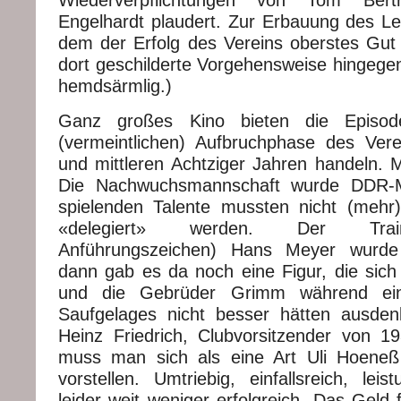
Engelhardt plaudert. Zur Erbauung des Les
dem der Erfolg des Vereins oberstes Gut i
dort geschilderte Vorgehensweise hingegen
hemdsärmlig.)
Ganz großes Kino bieten die Episod
(vermeintlichen) Aufbruchphase des Ver
und mittleren Achtziger Jahren handeln. M
Die Nachwuchsmannschaft wurde DDR-Me
spielenden Talente mussten nicht (mehr
«delegiert» werden. Der Trai
Anführungszeichen) Hans Meyer wurde 
dann gab es da noch eine Figur, die sich
und die Gebrüder Grimm während ei
Saufgelages nicht besser hätten ausden
Heinz Friedrich, Clubvorsitzender von 
muss man sich als eine Art Uli Hoene
vorstellen. Umtriebig, einfallsreich, leist
leider weit weniger erfolgreich. Das Geld 