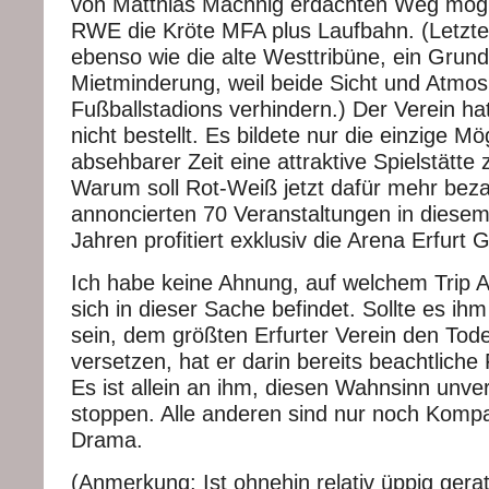
von Matthias Machnig erdachten Weg mögli
RWE die Kröte MFA plus Laufbahn. (Letztere
ebenso wie die alte Westtribüne, ein Grund
Mietminderung, weil beide Sicht und Atmo
Fußballstadions verhindern.) Der Verein ha
nicht bestellt. Es bildete nur die einzige Mög
absehbarer Zeit eine attraktive Spielstätt
Warum soll Rot-Weiß jetzt dafür mehr bez
annoncierten 70 Veranstaltungen in diese
Jahren profitiert exklusiv die Arena Erfurt
Ich habe keine Ahnung, auf welchem Trip
sich in dieser Sache befindet. Sollte es ih
sein, dem größten Erfurter Verein den Tod
versetzen, hat er darin bereits beachtliche F
Es ist allein an ihm, diesen Wahnsinn unve
stoppen. Alle anderen sind nur noch Komp
Drama.
(Anmerkung: Ist ohnehin relativ üppig gerat