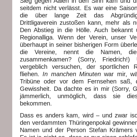
Sieg gegen Aalen in den Sinn kam und d
seitdem nicht verlässt. Es war eine Saison,
die über lange Zeit das Abgründi
Drittligaverein zustoßen kann, mehr als n
Den Abstieg in die Hölle. Auch bekann
Regionalliga. Wenn der Verein, unser Vere
überhaupt in seiner bisherigen Form überle
die Vereine, nennt die Namen, die 
zusammenkamen? (Sorry, Friedrich!)
vergeblich versuchen, der sportlichen 
fliehen.
In manchen Minuten
war mir, wä
Tribüne oder vor dem Fernsehen saß, 
Gewissheit. Da dachte es in mir (Sorry, G
jämmerlich, unmöglich, dass sie dies
bekommen.
Dass es anders kam, wird – und zwar isol
den verdammten Thüringenpokal gewinne
Namen und der Person Stefan Krämers v