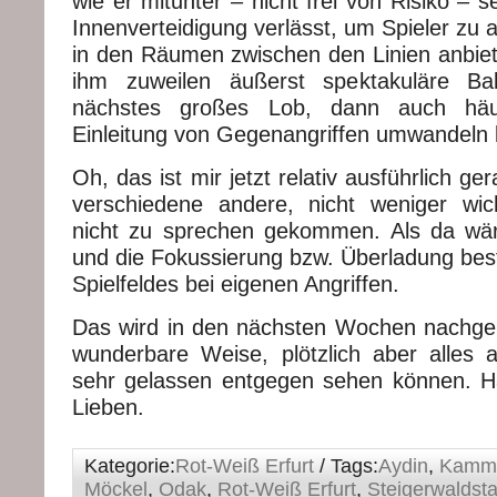
wie er mitunter – nicht frei von Risiko – s
Innenverteidigung verlässt, um Spieler zu a
in den Räumen zwischen den Linien anbiet
ihm zuweilen äußerst spektakuläre Bal
nächstes großes Lob, dann auch häuf
Einleitung von Gegenangriffen umwandeln 
Oh, das ist mir jetzt relativ ausführlich ge
verschiedene andere, nicht weniger wic
nicht zu sprechen gekommen. Als da wär
und die Fokussierung bzw. Überladung be
Spielfeldes bei eigenen Angriffen.
Das wird in den nächsten Wochen nachgeh
wunderbare Weise, plötzlich aber alles an
sehr gelassen entgegen sehen können. H
Lieben.
Kategorie:
Rot-Weiß Erfurt
/ Tags:
Aydin
,
Kamml
Möckel
,
Odak
,
Rot-Weiß Erfurt
,
Steigerwaldst