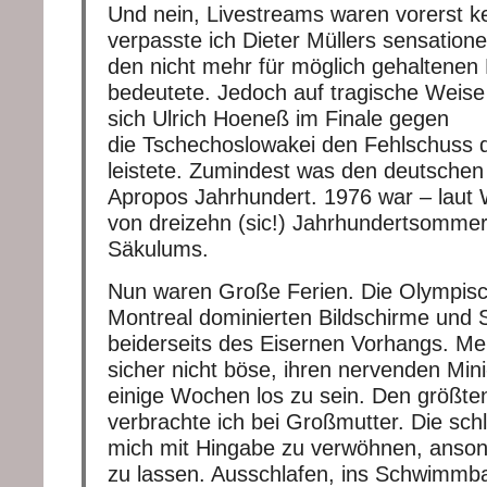
Und nein, Livestreams waren vorerst ke
verpasste ich Dieter Müllers sensationel
den nicht mehr für möglich gehaltenen 
bedeutete. Jedoch auf tragische Weise s
sich Ulrich Hoeneß im Finale gegen
die
Tschechoslowakei
den Fehlschuss 
leistete. Zumindest was den deutsche
Apropos Jahrhundert. 1976 war – laut W
von dreizehn (sic!) Jahrhundertsommer
Säkulums.
Nun waren Große Ferien. Die Olympisc
Montreal dominierten Bildschirme und 
beiderseits des Eisernen Vorhangs. Me
sicher nicht böse, ihren nervenden Min
einige Wochen los zu sein. Den größten
verbrachte ich bei Großmutter. Die sch
mich mit Hingabe zu verwöhnen, anson
zu lassen. Ausschlafen, ins Schwimmba