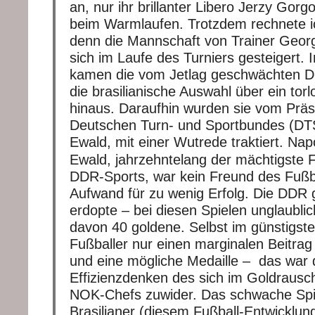
an, nur ihr brillanter Libero Jerzy Gorgo
beim Warmlaufen. Trotzdem rechnete ic
denn die Mannschaft von Trainer Geor
sich im Laufe des Turniers gesteigert. 
kamen die vom Jetlag geschwächten 
die brasilianische Auswahl über ein tor
hinaus. Daraufhin wurden sie vom Präs
Deutschen Turn- und Sportbundes (DT
Ewald, mit einer Wutrede traktiert. Nap
Ewald, jahrzehntelang der mächtigste 
DDR-Sports, war kein Freund des Fußba
Aufwand für zu wenig Erfolg. Die DDR
erdopte – bei diesen Spielen unglaubli
davon 40 goldene. Selbst im günstigste
Fußballer nur einen marginalen Beitrag
und eine mögliche Medaille – das war
Effizienzdenken des sich im Goldrausch
NOK-Chefs zuwider. Das schwache Spi
Brasilianer (diesem Fußball-Entwicklun