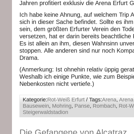
Jahren profitiert exklusiv die Arena Erfurt
Ich habe keine Ahnung, auf welchem Trip
sich in dieser Sache befindet. Sollte es ih
sein, dem größten Erfurter Verein den Tod
versetzen, hat er darin bereits beachtliche F
Es ist allein an ihm, diesen Wahnsinn unve
stoppen. Alle anderen sind nur noch Komp
Drama.
(Anmerkung: Ist ohnehin relativ üppig gerat
Weshalb ich einige Punkte, wie zum Beispiel
Nebenkosten nicht vertiefe.)
Kategorie:
Rot-Weiß Erfurt
/ Tags:
Arena
,
Arena
Bausewein
,
Mohring
,
Panse
,
Rombach
,
Rot-We
Steigerwaldstadion
Die Gefangene von Alcatraz