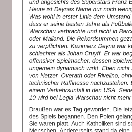
und angesichts des Superstars Franz 
Heute ist Deynas Name nur noch wenige
Was wohl in erster Linie dem Umstand g
dass er seine besten Jahre als Fußballe
Warschau verbrachte und nicht in Bar
oder Mailand. Die Rekordsummen gezah
zu verpflichten. Kazimierz Deyna war k
schlechter als Johan Cruyff. Er war be
offensiver Spielmacher, dessen Spielw
ungemein dynamisch wirkt. Eben nicht s
von Netzer, Overath oder Rivelino, ohn
technischer Raffinesse nachzustehen. 
einem Verkehrsunfall in den USA. Se
10 wird bei Legia Warschau nicht mehr
Draußen war es Tag geworden. Die let
des Spiels begannen. Den Polen gelang 
Sie waren platt. Auch Katholiken sind sc
Menschen. Andererseits stand da eine