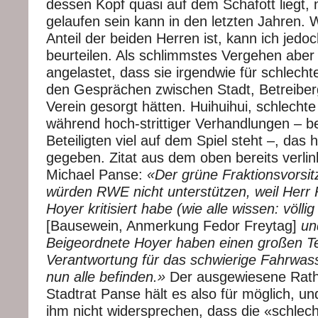
dessen Kopf quasi auf dem Schafott liegt, n
gelaufen sein kann in den letzten Jahren. 
Anteil der beiden Herren ist, kann ich jedoc
beurteilen. Als schlimmstes Vergehen aber 
angelastet, dass sie irgendwie für schlech
den Gesprächen zwischen Stadt, Betreiber
Verein gesorgt hätten. Huihuihui, schlech
während hoch-strittiger Verhandlungen – be
Beteiligten viel auf dem Spiel steht –, das 
gegeben. Zitat aus dem oben bereits verlin
Michael Panse:
«Der grüne Fraktionsvorsit
würden RWE nicht unterstützen, weil Her
Hoyer kritisiert habe (wie alle wissen: völli
[Bausewein, Anmerkung Fedor Freytag]
un
Beigeordnete Hoyer haben einen großen Te
Verantwortung für das schwierige Fahrwass
nun alle befinden.»
Der ausgewiesene Rat
Stadtrat Panse hält es also für möglich, un
ihm nicht widersprechen, dass die «schle