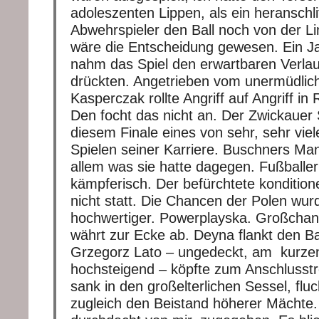
adoleszenten Lippen, als ein heranschli
Abwehrspieler den Ball noch von der Li
wäre die Entscheidung gewesen. Ein 
nahm das Spiel den erwartbaren Verlau
drückten. Angetrieben vom unermüdlic
Kasperczak rollte Angriff auf Angriff in
Den focht das nicht an. Der Zwickauer St
diesem Finale eines von sehr, sehr viel
Spielen seiner Karriere. Buschners Man
allem was sie hatte dagegen. Fußballer
kämpferisch. Der befürchtete konditione
nicht statt. Die Chancen der Polen wu
hochwertiger. Powerplayska. Großchan
währt zur Ecke ab. Deyna flankt den Ba
Grzegorz Lato – ungedeckt, am kurze
hochsteigend – köpfte zum Anschlusstref
sank in den großelterlichen Sessel, flu
zugleich den Beistand höherer Mächte.