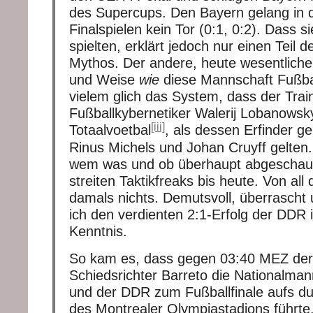
des Supercups. Den Bayern gelang in 
Finalspielen kein Tor (0:1, 0:2). Dass si
spielten, erklärt jedoch nur einen Teil
Mythos. Der andere, heute wesentlichere
und Weise
wie
diese Mannschaft Fußball
vielem glich das System, dass der Trai
Fußballkybernetiker Walerij Lobanowsky
[iii]
Totaalvoetbal
, als dessen Erfinder g
Rinus Michels und Johan Cruyff gelten
wem was und ob überhaupt abgeschaut
streiten Taktikfreaks bis heute. Von al
damals nichts. Demutsvoll, überrascht
ich den verdienten 2:1-Erfolg der DDR 
Kenntnis.
So kam es, dass gegen 03:40 MEZ der
Schiedsrichter Barreto die Nationalma
und der DDR zum Fußballfinale aufs d
des Montrealer Olympiastadions führte