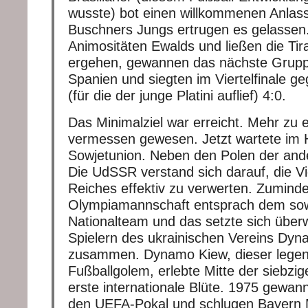
wusste) bot einen willkommenen Anlass
Buschners Jungs ertrugen es gelassen.
Animositäten Ewalds und ließen die Tir
ergehen, gewannen das nächste Grupp
Spanien und siegten im Viertelfinale g
(für die der junge Platini auflief) 4:0.
Das Minimalziel war erreicht. Mehr zu 
vermessen gewesen. Jetzt wartete im H
Sowjetunion. Neben den Polen der ander
Die UdSSR verstand sich darauf, die Vie
Reiches effektiv zu verwerten. Zuminde
Olympiamannschaft entsprach dem sow
Nationalteam und das setzte sich über
Spielern des ukrainischen Vereins Dy
zusammen. Dynamo Kiew, dieser lege
Fußballgolem, erlebte Mitte der siebzig
erste internationale Blüte. 1975 gewan
den UEFA-Pokal und schlugen Bayern 