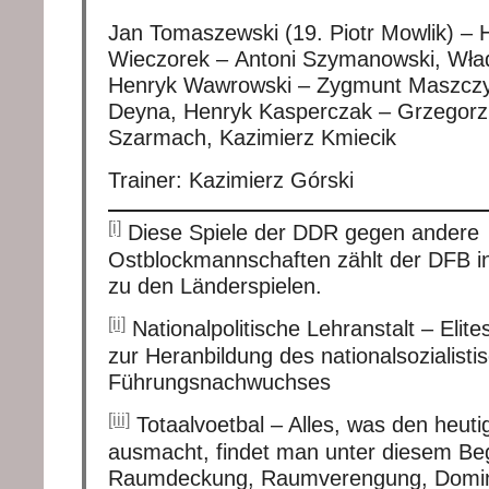
Jan Tomaszewski (19. Piotr Mowlik) – 
Wieczorek – Antoni Szymanowski, Wł
Henryk Wawrowski – Zygmunt Maszczy
Deyna, Henryk Kasperczak – Grzegorz 
Szarmach, Kazimierz Kmiecik
Trainer: Kazimierz Górski
[i]
Diese Spiele der DDR gegen andere
Ostblockmannschaften zählt der DFB in
zu den Länderspielen.
[ii]
Nationalpolitische Lehranstalt – Elit
zur Heranbildung des nationalsozialisti
Führungsnachwuchses
[iii]
Totaalvoetbal – Alles, was den heuti
ausmacht, findet man unter diesem Beg
Raumdeckung, Raumverengung, Domi