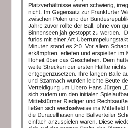
Platzverhältnisse waren schwierig, irre
nicht. Im Gegensatz zur Frankfurter W
zwischen Polen und der Bundesrepubli
Jahre zuvor rollte der Ball, ohne von 
Binnenseen jäh gestoppt zu werden. D
furios mit einer Art Überrumpelungstak
Minuten stand es 2:0. Vor allem Schad
erkämpften, erliefen und erspielten im M
Hoheit über das Geschehen. Dem hatte
weite Strecken der ersten Hälfte nichts
entgegenzusetzen. Ihre langen Bälle au
und Szarmach wurden leichte Beute d
Verteidigung um Libero Hans-Jürgen „Di
sich zudem um den initialen Spielaufb
Mittelstürmer Riediger und Rechtsauß
ließen sich wechselweise ins Mittelfeld f
die Duracellhasen und Ballverteiler Sc
einfach anzuspielen waren. Diese wied