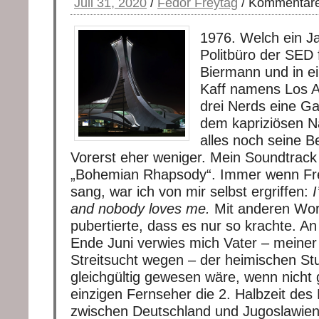
Juli 31, 2020
/
Fedor Freytag
/
Kommentare 
1976. Welch ein Ja
Politbüro der SED 
Biermann und in ei
Kaff namens Los A
drei Nerds eine G
dem kapriziösen N
alles noch seine 
Vorerst eher weniger. Mein Soundtrack
„Bohemian Rhapsody“. Immer wenn Fr
sang, war ich von mir selbst ergriffen:
I
and nobody loves me.
Mit anderen Wor
pubertierte, dass es nur so krachte. A
Ende Juni verwies mich Vater – meiner
Streitsucht wegen – der heimischen St
gleichgültig gewesen wäre, wenn nicht
einzigen Fernseher die 2. Halbzeit des
zwischen Deutschland und Jugoslawien