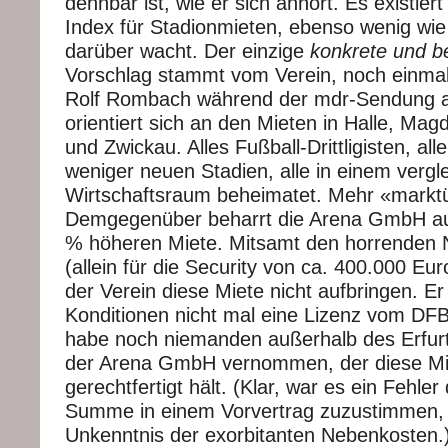
dehnbar ist, wie er sich anhört. Es existiert
Index für Stadionmieten, ebenso wenig wi
darüber wacht. Der einzige
konkrete und b
Vorschlag stammt vom Verein, noch einmal
Rolf Rombach während der mdr-Sendung 
orientiert sich an den Mieten in Halle, Ma
und Zwickau. Alles Fußball-Drittligisten, al
weniger neuen Stadien, alle in einem vergl
Wirtschaftsraum beheimatet. Mehr «marktüb
Demgegenüber beharrt die Arena GmbH auf
% höheren Miete. Mitsamt den horrenden
(allein für die Security von ca. 400.000 Eu
der Verein diese Miete nicht aufbringen. E
Konditionen nicht mal eine Lizenz vom DFB
habe noch niemanden außerhalb des Erfur
der Arena GmbH vernommen, der diese Mi
gerechtfertigt hält. (Klar, war es ein Fehler
Summe in einem Vorvertrag zuzustimmen, 
Unkenntnis der exorbitanten Nebenkosten.