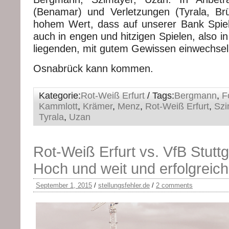
(Benamar) und Verletzungen (Tyrala, Br
hohem Wert, dass auf unserer Bank Spiel
auch in engen und hitzigen Spielen, also in
liegenden, mit gutem Gewissen einwechsel
Osnabrück kann kommen.
Kategorie:
Rot-Weiß Erfurt
/ Tags:
Bergmann
,
F
Kammlott
,
Krämer
,
Menz
,
Rot-Weiß Erfurt
,
Szi
Tyrala
,
Uzan
Rot-Weiß Erfurt vs. VfB Stuttga
Hoch und weit und erfolgreich
September 1, 2015
/
stellungsfehler.de
/
2 comments