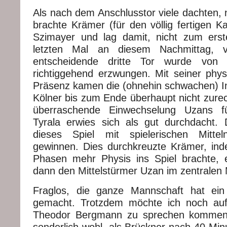
Als nach dem Anschlusstor viele dachten, 
brachte Krämer (für den völlig fertigen K
Szimayer und lag damit, nicht zum ers
letzten Mal an diesem Nachmittag, vö
entscheidende dritte Tor wurde von
richtiggehend erzwungen. Mit seiner phy
Präsenz kamen die (ohnehin schwachen) In
Kölner bis zum Ende überhaupt nicht zurec
überraschende Einwechselung Uzans fü
Tyrala erwies sich als gut durchdacht. 
dieses Spiel mit spielerischen Mitte
gewinnen. Dies durchkreuzte Krämer, inde
Phasen mehr Physis ins Spiel brachte, 
dann den Mittelstürmer Uzan im zentralen M
Fraglos, die ganze Mannschaft hat ein
gemacht. Trotzdem möchte ich noch auf
Theodor Bergmann zu sprechen komme
sonderlich wohl, als Brückner nach 40 Mi