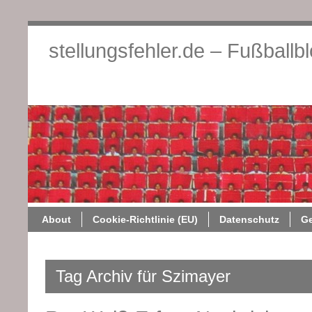
stellungsfehler.de – Fußballb
About
Cookie-Richtlini
About
Cookie-Richtlinie (EU)
Datenschutz
G
Tag Archiv für Szimayer