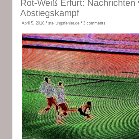
Rot-Weiß Erfurt: Nachrichten
Abstiegskampf
April 5, 2016
/
stellungsfehler.de
/
3 comments