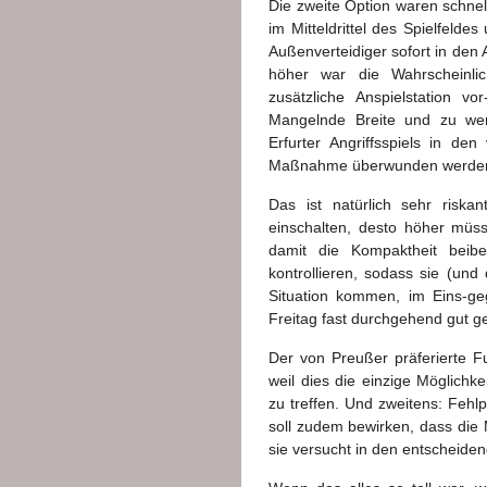
Die zweite Option waren schnell
im Mitteldrittel des Spielfeldes
Außenverteidiger sofort in den A
höher war die Wahrscheinlic
zusätzliche Anspielstation v
Mangelnde Breite und zu wen
Erfurter Angriffsspiels in de
Maßnahme überwunden werde
Das ist natürlich sehr riska
einschalten, desto höher müss
damit die Kompaktheit bei
kontrollieren, sodass sie (und
Situation kommen, im Eins-ge
Freitag fast durchgehend gut g
Der von Preußer präferierte F
weil dies die einzige Möglichke
zu treffen. Und zweitens: Fe
soll zudem bewirken, dass die
sie versucht in den entscheide