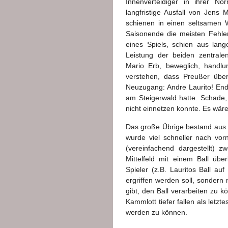
Innenverteidiger in ihrer No
langfristige Ausfall von Jens 
schienen in einen seltsamen 
Saisonende die meisten Fehler
eines Spiels, schien aus lang
Leistung der beiden zentralen
Mario Erb, beweglich, handlun
verstehen, dass Preußer über
Neuzugang: Andre Laurito! Endl
am Steigerwald hatte. Schade,
nicht einnetzen konnte. Es wär
Das große Übrige bestand aus ei
wurde viel schneller nach vor
(vereinfachend dargestellt) 
Mittelfeld mit einem Ball übe
Spieler (z.B. Lauritos Ball a
ergriffen werden soll, sonder
gibt, den Ball verarbeiten zu 
Kammlott tiefer fallen als letz
werden zu können.