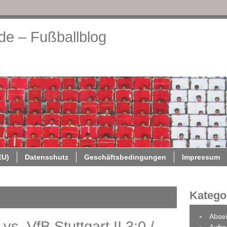
.de – Fußballblog
About
Cookie-Richtlinie (EU)
Datenschutz
Geschäftsb
EU)
Datenschutz
Geschäftsbedingungen
Impressum
Katego
Absei
vs. VfB Stuttgart II 3:0 /