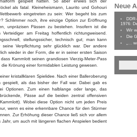
rmalform gespielt hätten. So aber erwies sich der
Neue Ar
Möckel als fatal. Kleineheismann, Laurito und Gohouri
Wettbewerb eingetreten zu sein: Wer begeht bis zum
DDR-
? Schlimmer noch, ihre einzige Option zur Eröffnung
1976: D
en, unpräzisen Pässen zu bestehen. Insofern ist die
Wir w
 Verteidiger am Freitag hoffentlich richtungweisend.
Die G
gsschnell, stellungssicher, technisch gut; man kann
„… w
 seine Verpflichtung sehr glücklich war. Der andere
ich wieder in der Form, die er in seiner ersten Saison
 dass Kammlott seinen grandiosen Vierzig-Meter-Pass
e die Krönung einer formidablen Leistung gewesen.
ner kristallklaren Spielidee. Nach einer Balleroberung
n gespielt, als das bisher der Fall war. Dabei gab es
zwei Optionen. Zum einen halblange oder lange, das
rbrückende, Pässe auf die beiden zentral offensiven
uf Kammlott). Wobei diese Option nicht um jeden Preis
n nur, wenn es eine erkennbare Chance für den Stürmer
können. Zur Erhöhung dieser Chance ließ sich vor allem
tes Jahr, um auch mit längeren flachen Anspielen bedient