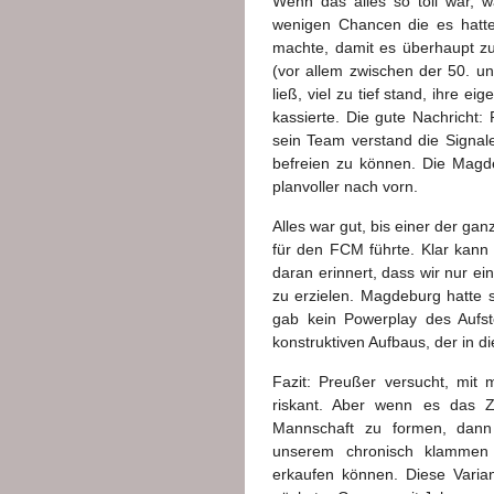
Wenn das alles so toll war, 
wenigen Chancen die es hatte,
machte, damit es überhaupt z
(vor allem zwischen der 50. u
ließ, viel zu tief stand, ihre e
kassierte. Die gute Nachricht:
sein Team verstand die Signal
befreien zu können. Die Magd
planvoller nach vorn.
Alles war gut, bis einer der ga
für den FCM führte. Klar kann 
daran erinnert, dass wir nur e
zu erzielen. Magdeburg hatte 
gab kein Powerplay des Aufst
konstruktiven Aufbaus, der in d
Fazit: Preußer versucht, mit
riskant. Aber wenn es das Zie
Mannschaft zu formen, dann 
unserem chronisch klammen 
erkaufen können. Diese Varia