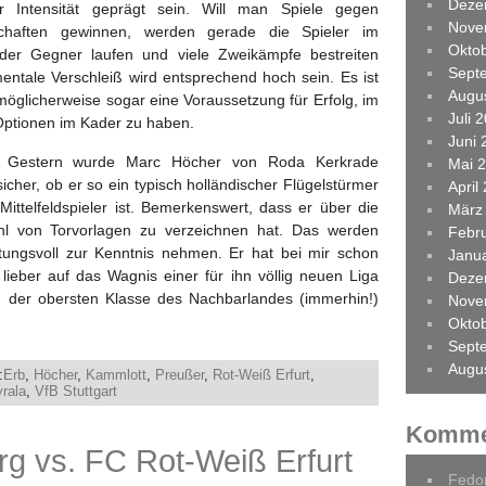
Deze
 Intensität geprägt sein. Will man Spiele gegen
Nove
schaften gewinnen, werden gerade die Spieler im
Okto
s der Gegner laufen und viele Zweikämpfe bestreiten
Sept
entale Verschleiß wird entsprechend hoch sein. Es ist
Augu
, möglicherweise sogar eine Voraussetzung für Erfolg, im
Juli 
 Optionen im Kader zu haben.
Juni 
: Gestern wurde Marc Höcher von Roda Kerkrade
Mai 
 sicher, ob er so ein typisch holländischer Flügelstürmer
April
Mittelfeldspieler ist. Bemerkenswert, dass er über die
März
hl von Torvorlagen zu verzeichnen hat. Das werden
Febr
ungsvoll zur Kenntnis nehmen. Er hat bei mir schon
Janu
 lieber auf das Wagnis einer für ihn völlig neuen Liga
Deze
 in der obersten Klasse des Nachbarlandes (immerhin!)
Nove
Okto
Sept
Augu
:
Erb
,
Höcher
,
Kammlott
,
Preußer
,
Rot-Weiß Erfurt
,
yrala
,
VfB Stuttgart
Komme
g vs. FC Rot-Weiß Erfurt
Fedo