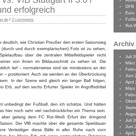
Aufr
DFB
nd erfolgreich
Euro
Fußba
er.de
/
2 comments
Rot-W
 deutlich, wie Christian Preußer den ersten Saisonsieg
Archiv
 (durch und durch exemplarischen) Foto ist zu sehen,
ielaufbau über die zentralen Mittelfeldspieler nicht
Juli 
iner von ihnen im Bildausschnitt zu sehen ist. Die
März
blich tief – normalerweise sind sie mindestens an der
Febr
her – positioniert. Auch sie werden an der Überbrückung
Juni 
t sein. In der Szene wird gleich ein langer Ball folgen,
April
 Erb, auf den sechs Erfurter Spieler im Angriffsdrittel
März
Febr
Okto
nicht unbedingt der Fußball, den ich schätze. Und hätten
Sept
as hier noch sehr viel nachdrücklicher ein Thema sein.
Augu
e aber gelang dem FC Rot-Weiß Erfurt der dringend
Juli 
r Saison. Der VfB machte über die gesamte Spieldauer
Juni 
re Verteidiger diese Bälle in aller Ruhe nach vorn
April