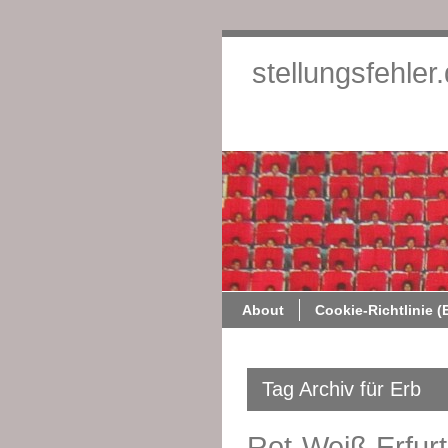
stellungsfehler
About
Cookie-Richtlinie (
Tag Archiv für Erb
Rot-Weiß Erfurt 