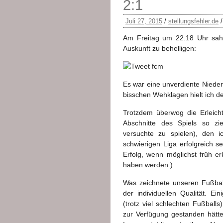
2:1
Juli 27, 2015
/
stellungsfehler.de
Am Freitag um 22.18 Uhr sah i
Auskunft zu behelligen:
Es war eine unverdiente Nieder
bisschen Wehklagen hielt ich d
Trotzdem überwog die Erleich
Abschnitte des Spiels so zi
versuchte zu spielen), den ic
schwierigen Liga erfolgreich s
Erfolg, wenn möglichst früh e
haben werden.)
Was zeichnete unseren Fußbal
der individuellen Qualität. Ei
(trotz viel schlechten Fußbal
zur Verfügung gestanden hätt