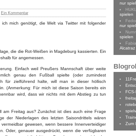
nur spie
HUK
/
Ein Kommentar
spielen
Fedo
ch mich genötigt, die Welt via Twitter mit folgender
nur spie
Num
spielen
Fabi
Alcatraz
lage, die die Rot-Weißen in Magdeburg kassierten. Ein
eshalb für angemessen.
Blogrol
terung. Einfach weil Preußers Mannschaft über weite
emlich genau den Fußball spielte (oder zumindest
11Fr
h für zielführend halte, will man in dieser höllisch
Entsc
ein. (Anmerkung: Für mich ist diese Saison bereits ein
FCS-
rkennbar wird, dass wir nichts mit dem Abstieg zu tun
freit
roteb
spiel
l am Freitag aus? Zunächst ist dies auch eine Frage
Trai
nige der Niederlagen des letzten Saisondrittels wären
Zum 
ls) vermeidbar gewesen, wenn bessere Innenverteidiger
en. Oder, genauer ausgedrückt, wenn die verfügbaren