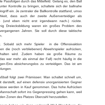
e Passfolgen durch das Mittelfeld. Gelang es, den Ball
 unter Kontrolle zu bringen, schaltete sich der ballnahe
ngriff ein. Je zentraler die Ballkontrolle stattfand, umso
hkeit, dass auch der zweite Außenverteidiger als
or- (und eben nicht erst irgendwann nach-) rückte.
ig Dreiecksbildung waren ein großes Problem des
n vergangenen Jahren. Sie soll durch diese taktische
n.
nt. Sobald sich mehr Spieler in die Offensivaktion
en die (noch verbliebenen) Abwehrspieler aufrücken,
behalten wird. Zudem haben sie große Räume zu
 das war mehr als einmal der Fall) recht häufig in die
gen-Eins absicherungslos zu verteidigen. Das ist am
elungen.
ußball folgt zwei Prämissen: Man schaltet schnell um,
it darstellt, auf einen defensiv unorganisierten Gegner
hlpässe werden in Kauf genommen. Das hohe Aufrücken
 Mannschaft sofort ins Gegenpressing gehen kann, weil
nden Zonen des Platzes Überzahl herzustellen.