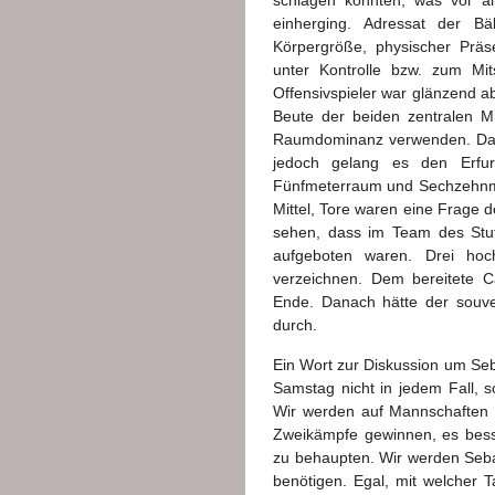
schlagen konnten, was vor al
einherging. Adressat der Bä
Körpergröße, physischer Präs
unter Kontrolle bzw. zum Mit
Offensivspieler war glänzend ab
Beute der beiden zentralen Mi
Raumdominanz verwenden. Das a
jedoch gelang es den Erfur
Fünfmeterraum und Sechzehnmet
Mittel, Tore waren eine Frage d
sehen, dass im Team des Stut
aufgeboten waren. Drei hoc
verzeichnen. Dem bereitete C
Ende. Danach hätte der souv
durch.
Ein Wort zur Diskussion um Seb
Samstag nicht in jedem Fall, s
Wir werden auf Mannschaften t
Zweikämpfe gewinnen, es besse
zu behaupten. Wir werden Sebast
benötigen. Egal, mit welcher Ta