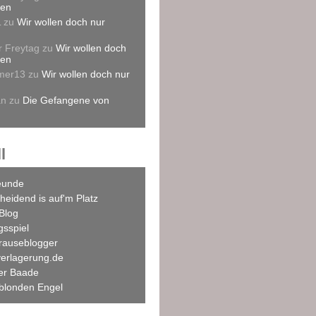
len
L
zu
Wir wollen doch nur
r Freytag
zu
Wir wollen doch
len
mer13
zu
Wir wollen doch nur
an
zu
Die Gefangene von
l
eunde
heidend is auf'm Platz
Blog
agsspiel
rauseblogger
verlagerung.de
ner Baade
blonden Engel