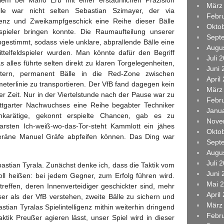
lem bei Mario Erb mit einer erstaunlichen Präzision
März
lle war nicht selten Sebastian Szimayer, der via
Febr
enz und Zweikampfgeschick eine Reihe dieser Bälle
Okto
spieler bringen konnte. Die Raumaufteilung unserer
Sept
gestimmt, sodass viele unklare, abprallende Bälle eine
Augu
ttelfeldspieler wurden. Man könnte dafür den Begriff
Juli 
lles führte selten direkt zu klaren Torgelegenheiten,
Juni 
tern, permanent Bälle in die Red-Zone zwischen
April
erlinie zu transportieren. Der VfB fand dagegen kein
März
er Zeit. Nur in der Viertelstunde nach der Pause war zu
Febr
tgarter Nachwuchses eine Reihe begabter Techniker
Janu
hkarätige, gekonnt erspielte Chancen, gab es zu
Nove
arsten Ich-weiß-wo-das-Tor-steht Kammlott ein jähes
Okto
eräne Manuel Gräfe abpfeifen können. Das Ding war
Sept
Augu
Juli 
astian Tyrala. Zunächst denke ich, dass die Taktik vom
Juni 
oll heißen: bei jedem Gegner, zum Erfolg führen wird.
Mai 
reffen, deren Innenverteidiger geschickter sind, mehr
April
r als der VfB verstehen, zweite Bälle zu sichern und
März
ian Tyralas Spielintelligenz mithin weiterhin dringend
Febr
ktik Preußer agieren lässt, unser Spiel wird in dieser