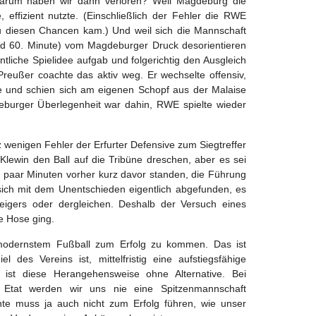
warum haben wir dann verloren? Weil Magdeburg die
 effizient nutzte. (Einschließlich der Fehler die RWE
u diesen Chancen kam.) Und weil sich die Mannschaft
nd 60. Minute) vom Magdeburger Druck desorientieren
igentliche Spielidee aufgab und folgerichtig den Ausgleich
 Preußer coachte das aktiv weg. Er wechselte offensiv,
e und schien sich am eigenen Schopf aus der Malaise
eburger Überlegenheit war dahin, RWE spielte wieder
nz wenigen Fehler der Erfurter Defensive zum Siegtreffer
Klewin den Ball auf die Tribüne dreschen, aber es sei
in paar Minuten vorher kurz davor standen, die Führung
sich mit dem Unentschieden eigentlich abgefunden, es
eigers oder dergleichen. Deshalb der Versuch eines
ie Hose ging.
 modernstem Fußball zum Erfolg zu kommen. Das ist
l des Vereins ist, mittelfristig eine aufstiegsfähige
ist diese Herangehensweise ohne Alternative. Bei
Etat werden wir uns nie eine Spitzenmannschaft
nte muss ja auch nicht zum Erfolg führen, wie unser