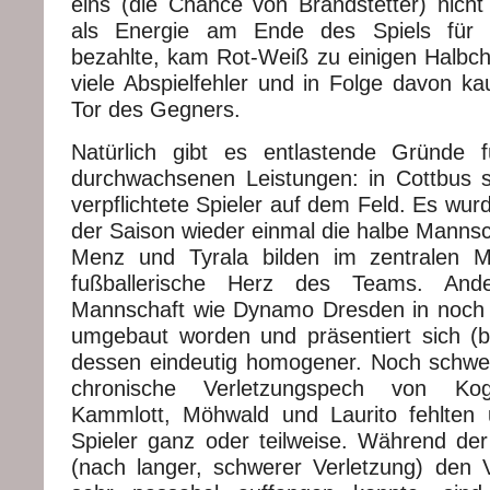
eins (die Chance von Brandstetter) nicht
als Energie am Ende des Spiels für
bezahlte, kam Rot-Weiß zu einigen Halbc
viele Abspielfehler und in Folge davon k
Tor des Gegners.
Natürlich gibt es entlastende Gründe
durchwachsenen Leistungen: in Cottbus 
verpflichtete Spieler auf dem Feld. Es wu
der Saison wieder einmal die halbe Mannsc
Menz und Tyrala bilden im zentralen Mi
fußballerische Herz des Teams. Ander
Mannschaft wie Dynamo Dresden in noc
umgebaut worden und präsentiert sich (b
dessen eindeutig homogener. Noch schwe
chronische Verletzungspech von Ko
Kammlott, Möhwald und Laurito fehlten 
Spieler ganz oder teilweise. Während de
(nach langer, schwerer Verletzung) den V