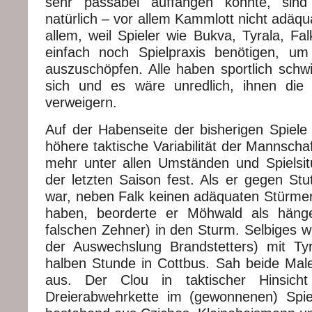
sehr passabel auffangen konnte, si
natürlich – vor allem Kammlott nicht adäqu
allem, weil Spieler wie Bukva, Tyrala, Fa
einfach noch Spielpraxis benötigen, um 
auszuschöpfen. Alle haben sportlich schwi
sich und es wäre unredlich, ihnen die
verweigern.
Auf der Habenseite der bisherigen Spiele 
höhere taktische Variabilität der Mannschaf
mehr unter allen Umständen und Spielsi
der letzten Saison fest. Als er gegen Stu
war, neben Falk keinen adäquaten Stürmer
haben, beorderte er Möhwald als häng
falschen Zehner) in den Sturm. Selbiges w
der Auswechslung Brandstetters) mit Tyr
halben Stunde in Cottbus. Sah beide Mal
aus. Der Clou in taktischer Hinsich
Dreierabwehrkette im (gewonnenen) Spie