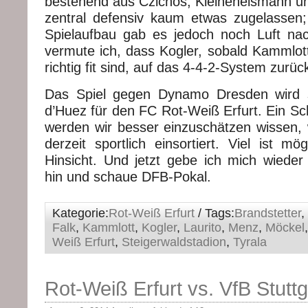
bestehend aus Czichos, Kleineheismann 
zentral defensiv kaum etwas zugelassen
Spielaufbau gab es jedoch noch Luft na
vermute ich, dass Kogler, sobald Kammlott
richtig fit sind, auf das 4-4-2-System zur
Das Spiel gegen Dynamo Dresden wird s
d’Huez für den FC Rot-Weiß Erfurt. Ein Sc
werden wir besser einzuschätzen wissen, 
derzeit sportlich einsortiert. Viel ist mög
Hinsicht. Und jetzt gebe ich mich wied
hin und schaue DFB-Pokal.
Kategorie:
Rot-Weiß Erfurt
/ Tags:
Brandstetter
,
Falk
,
Kammlott
,
Kogler
,
Laurito
,
Menz
,
Möckel
Weiß Erfurt
,
Steigerwaldstadion
,
Tyrala
Rot-Weiß Erfurt vs. VfB Stuttga