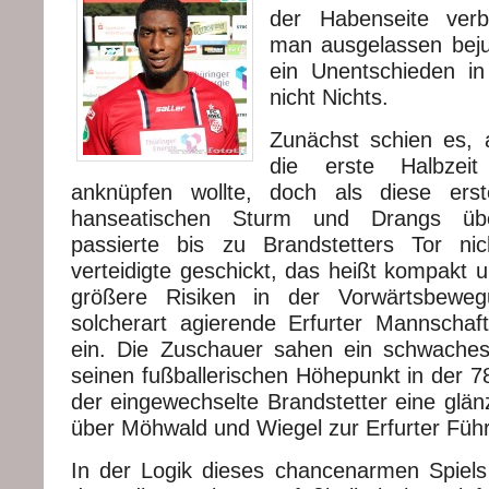
der Habenseite verb
man ausgelassen beju
ein Unentschieden in
nicht Nichts.
Zunächst schien es, 
die erste Halbzei
anknüpfen wollte, doch als diese ers
hanseatischen Sturm und Drangs übe
passierte bis zu Brandstetters Tor nic
verteidigte geschickt, das heißt kompakt
größere Risiken in der Vorwärtsbewe
solcherart agierende Erfurter Mannschaf
ein. Die Zuschauer sahen ein schwaches D
seinen fußballerischen Höhepunkt in der 78
der eingewechselte Brandstetter eine glä
über Möhwald und Wiegel zur Erfurter Führ
In der Logik dieses chancenarmen Spiels