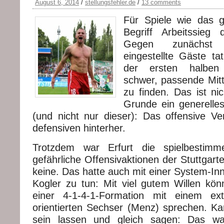
August 6, 2014
/
stellungsfehler.de
/
13 comments
Für Spiele wie das g
Begriff Arbeitssieg 
Gegen zunächst 
eingestellte Gäste ta
der ersten halben
schwer, passende Mitt
zu finden. Das ist n
Grunde ein generelle
(und nicht nur dieser): Das offensive 
defensiven hinterher.
Trotzdem war Erfurt die spielbestimm
gefährliche Offensivaktionen der Stuttgarte
keine. Das hatte auch mit einer System-In
Kogler zu tun: Mit viel gutem Willen k
einer 4-1-4-1-Formation mit einem ex
orientierten Sechser (Menz) sprechen. 
sein lassen und gleich sagen: Das wa