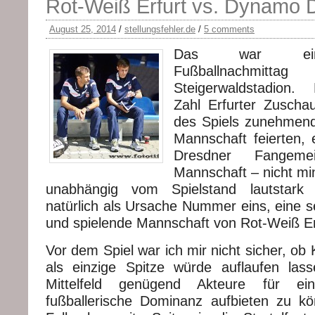
Rot-Weiß Erfurt vs. Dynamo 
August 25, 2014
/
stellungsfehler.de
/
5 comments
Das war ein 
Fußballnachmitt
Steigerwaldstadion.
Zahl Erfurter Zuschau
des Spiels zunehmend
Mannschaft feierten, 
Dresdner Fangeme
Mannschaft – nicht mi
unabhängig vom Spielstand lautstark 
natürlich als Ursache Nummer eins, eine se
und spielende Mannschaft von Rot-Weiß Er
Vor dem Spiel war ich mir nicht sicher, ob 
als einzige Spitze würde auflaufen las
Mittelfeld genügend Akteure für ei
fußballerische Dominanz aufbieten zu k