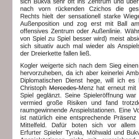
sich Bukva sehr oft ins Zentrum und über
nach vorn rückenden Czichos die ge
Rechts hielt der sensationell starke Wieg
Außenposition und zog erst mit Ball a
offensives Zentrum oder Außenlinie. Währ
von Spiel zu Spiel besser wird) meist abs
sich situativ auch mal wieder als Anspiel
der Dreierkette fallen ließ.
Kogler weigerte sich nach dem Sieg einen
hervorzuheben, da ich aber keinerlei Ambi
Diplomatischen Dienst hege, will ich es 
Christoph
Mercedes-
Menz hat erneut mit 
Spiel geglänzt. Seine Spieleröffnung war
vermied große Risiken und fand trotz
raumgewinnende Anspielstationen. Eine V
ist natürlich eine entsprechende Präsenz 
Mittelfeld. Dafür boten sich vor allem 
Erfurter Spieler Tyrala, Möhwald und Bu