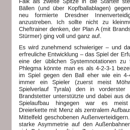
Falk als zweite Spitze in die Startelf st
Bällen (und über Kopfballablagen) gege
neu formierte Dresdner Innenverteid
anzustreben. Ich sollte nicht zu klein
Cheftrainer denken, der Plan A (mit Brands
Stürmer) ging voll und ganz auf.
Es wird zunehmend schwieriger – und da
erfreuliche Entwicklung – das Spiel der Erf
eine der üblichen Systemnotationen zu 
Phlegma könnte man es als 4-2-3-1 beze
im Spiel gegen den Ball eher wie ein 4-
immer ein Spieler (zuerst meist Möhw
Spielverlauf Tyrala) den in vorderster
Brandstetter unterstützte und dabei aus d
Spielaufbau hingegen war es meist 
Dreierkette mit
Menz als zentralem Aufbaus
Mittelfeld geschobenen Außenverteidigern.
starke Asymmetrie auf den Außenbahnen.