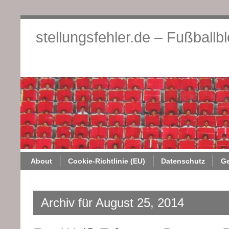
stellungsfehler.de – Fußballb
About
Cookie-Richtlini
About
Cookie-Richtlinie (EU)
Datenschutz
G
Archiv für August 25, 2014