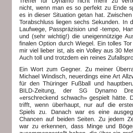
Treffer für Dynamo nicht mehr zu verte
nicht, wenn man es so perfekt zu Ende s
es in dieser Situation getan hat. Zwische
Torabschluss liegen sechs Sekunden. In d
Laufwege, Passpräzision und -tempo, Hand
und (sehr wichtig!) die uneigennützige Au
finalen Option durch Wiegel. Ein tolles Tor
mir viel lieber ist, als ein Volley aus 30 M
Auch toll und trotzdem ein reines Zufallspr
Ein Wort zum Gegner. Zu meiner Überras
Michael Windisch, neuerdings eine Art All
für den Thüringer Fußball und hauptberu
BILD-Zeitung, der SG Dynamo Dre
«erschreckend schwach» gespielt hätte. 
trifft, wenn überhaupt, nur auf die ers
Spiels zu. Danach war es eine ausgegl
Chancen auf beiden Seiten. Zu jedem Ze
war zu erkennen, dass Minge und Böge