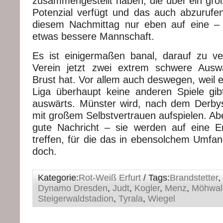
zusammengestellt haben, die über ein groß
Potenzial verfügt und das auch abzurufen
diesem Nachmittag nur eben auf eine – 
etwas bessere Mannschaft.
Es ist einigermaßen banal, darauf zu v
Verein jetzt zwei extrem schwere Auswä
Brust hat. Vor allem auch deswegen, weil 
Liga überhaupt keine anderen Spiele gib
auswärts. Münster wird, nach dem Derby
mit großem Selbstvertrauen aufspielen. Abe
gute Nachricht – sie werden auf eine E
treffen, für die das in ebensolchem Umfang 
doch.
Kategorie:
Rot-Weiß Erfurt
/ Tags:
Brandstetter
,
Dynamo Dresden
,
Judt
,
Kogler
,
Menz
,
Möhwal
Steigerwaldstadion
,
Tyrala
,
Wiegel