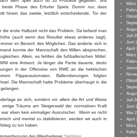
nach dem Spiel auch so zu Protokoll gegeben. Shit
März
beste Phase des Erfurter Spiels. Dumm nur, dass
Febr
tt hinein das zweite, letztlich entscheidende, Tor der
Okto
Sept
Augu
r die erste Halbzeit nicht das Problem. Da befand man
Juli 
höhe (auch wenn das Resultat etwas anderes sagt),
Juni 
 immer im Bereich des Möglichen. Das änderte sich in
April
iemand konnte der Mannschaft den Willen absprechen,
März
leichen. Allein, es fehlten die fußballerischen Mittel.
Febr
VWW eine Antwort. Je länger die Partie dauerte, desto
Janu
gungen in der Offensive von RWE an die hektischen
Nove
nem Flipperautomaten. Balleroberungen folgten
Okto
hsel. Die Mannschaft hatte Probleme überhaupt in die
Sept
 gelangen.
Augu
iederlage an sich, sondern vor allem die Art und Weise
Juli 
einige Träume am Steigerwald der normativen Kraft
Juni 
l war eben kein einmaliger Ausrutscher. Wenn es nicht
Mai 
erisch und mental zu stabilisieren, werden wir auch in
April
fstieg zu tun haben.
März
Febr
zusammenfassung des Wiesbadener
Stehblog
.