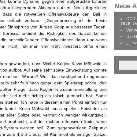
Das konnte Dynamo gegen eine aufgerückte Erfurter
Neue Ar
tdrucksteigernden Aktionen nutzen. Noch ärgerlicher
 dass die rot-weißen Offensivakteure den Ball in
DDR-
n so einfach verloren. „Gegenpressing ist der beste
1976: D
hmter Sinnspruch von Jürgen Klopp aus besseren Tagen.
Wir w
 Borussia erleidet die Richtigkeit des Satzes keinen
Die G
n die anschließenden Offensivaktionen dann und wann
„… w
nn nicht, hat man viel Kraft investiert, ohne einen
hon gewundert, dass Walter Kogler Kevin Möhwald in
ation aufbot. Auf seine sehr späte Einwechslung konnte
im machen. Warum? Weil das durchgehend ungenaue
ereits sehr früh nach genau dem Spielertyp schrie, den
 außer Frage, dass Kogler in Zusammenstellung und
ehr viel mehr richtig als falsch gemacht hat. Sonst
de stehen. Ich habe in diesem einen Punkt einfach nur
ie lautet: Kevin Möhwald muss spielen. Entweder als
nter einer Spitze oder, vermutlich weniger wirkungsvoll,
erhaupt nicht, auf der rechten offensiven Seite, wenn
d-System werden soll. Zum gegenwärtigen Zeitpunkt
hr zum 4-2-3-1 aus, mit Kammlott als einziger Spitze.