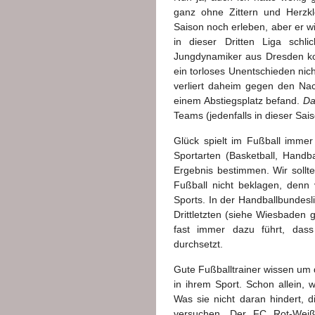
ganz ohne Zittern und Herzklo
Saison noch erleben, aber er w
in dieser Dritten Liga schl
Jungdynamiker aus Dresden k
ein torloses Unentschieden ni
verliert daheim gegen den Na
einem Abstiegsplatz befand.
Da
Teams (jedenfalls in dieser Sa
Glück spielt im Fußball immer 
Sportarten (Basketball, Handba
Ergebnis bestimmen. Wir sollt
Fußball nicht beklagen, denn 
Sports. In der Handballbundesli
Drittletzten (siehe Wiesbaden 
fast immer dazu führt, dass
durchsetzt.
Gute Fußballtrainer wissen um d
in ihrem Sport. Schon allein, w
Was sie nicht daran hindert, 
versuchen. Der FC Rot-Weiß 