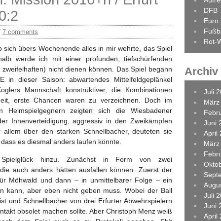
Aufr
DFB
0:2
Euro
Fußba
/
7 comments
Rot-W
b sich übers Wochenende alles in mir wehrte, das Spiel
lb werde ich mit einer profunden, tiefschürfenden
r zweifelhaften) nicht dienen können. Das Spiel begann
Archiv
 in dieser Saison: abwartendes Mittelfeldgeplänkel
glers Mannschaft konstruktiver, die Kombinationen
Juli 
eit, erste Chancen waren zu verzeichnen. Doch im
März
n Heimspielgegnern zeigten sich die Wiesbadener
Febr
der Innenverteidigung, aggressiv in den Zweikämpfen
Juni 
or allem über den starken Schnellbacher, deuteten sie
April
 dass es diesmal anders laufen könnte.
März
Febr
pielglück hinzu. Zunächst in Form von zwei
Okto
 die auch anders hätten ausfallen können. Zuerst der
Sept
 für Möhwald und dann – in unmittelbarer Folge – ein
Augu
en kann, aber eben nicht geben muss. Wobei der Ball
Juli 
ist und Schnellbacher von drei Erfurter Abwehrspielern
Juni 
ontakt obsolet machen sollte. Aber Christoph Menz weiß
April