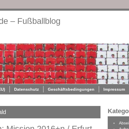
.de – Fußballblog
About
Cookie-Richtlinie (EU)
Datenschutz
Geschäftsb
EU)
Datenschutz
Geschäftsbedingungen
Impressum
Katego
ald
Absei
 Mission 2016+n / Erfurt