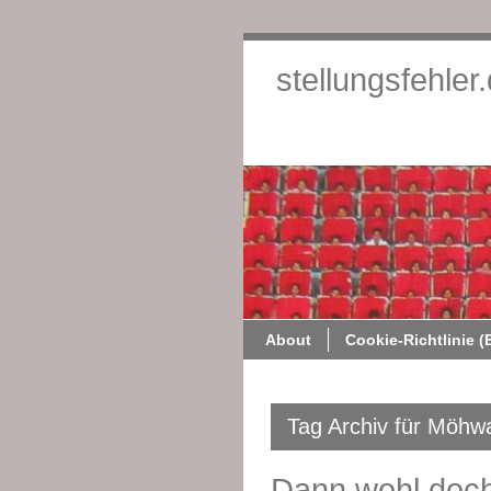
stellungsfehler
About
Cookie-Richtlinie (
Tag Archiv für Möhw
Dann wohl doch: