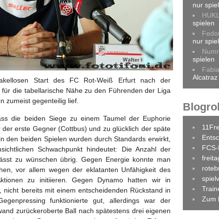
nur spie
HUK
spielen
Fedo
nur spie
Num
spielen
Fabi
Alcatraz
akellosen Start des FC Rot-Weiß Erfurt nach der
g für die tabellarische Nähe zu den Führenden der Liga
n zumeist gegenteilig lief.
Blogrol
ass die beiden Siege zu einem Taumel der Euphorie
11Fr
 der erste Gegner (Cottbus) und zu glücklich der späte
Entsc
 in den beiden Spielen wurden durch Standards erwirkt,
FCS-
sichtlichen Schwachpunkt hindeutet: Die Anzahl der
freit
lässt zu wünschen übrig. Gegen Energie konnte man
roteb
ehen, vor allem wegen der eklatanten Unfähigkeit des
spiel
Aktionen zu initiieren. Gegen Dynamo hatten wir in
Trai
k, nicht bereits mit einem entscheidenden Rückstand in
Zum 
genpressing funktionierte gut, allerdings war der
wand zurückeroberte Ball nach spätestens drei eigenen