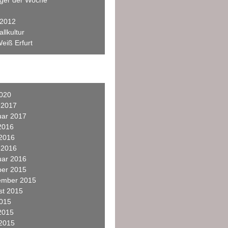
eger der Woche
 2012
llkultur
eiß Erfurt
2020
 2017
uar 2017
2016
 2016
 2016
uar 2016
ber 2015
ember 2015
st 2015
2015
2015
 2015