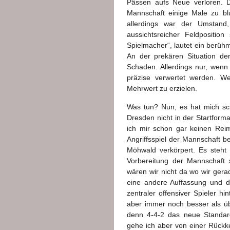
Pässen aufs Neue verloren. 
Mannschaft einige Male zu blu
allerdings war der Umstand,
aussichtsreicher Feldpositio
Spielmacher“, lautet ein berü
An der prekären Situation der
Schaden. Allerdings nur, wen
präzise verwertet werden. We
Mehrwert zu erzielen.
Was tun? Nun, es hat mich sc
Dresden nicht in der Startform
ich mir schon gar keinen Re
Angriffsspiel der Mannschaft b
Möhwald verkörpert. Es steht
Vorbereitung der Mannschaft s
wären wir nicht da wo wir gera
eine andere Auffassung und d
zentraler offensiver Spieler hi
aber immer noch besser als üb
denn 4-4-2 das neue Standar
gehe ich aber von einer Rückke