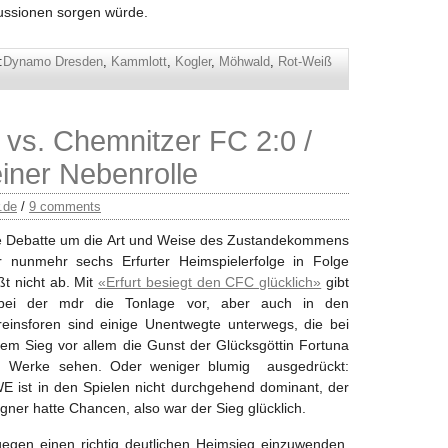
ussionen sorgen würde.
:
Dynamo Dresden
,
Kammlott
,
Kogler
,
Möhwald
,
Rot-Weiß
 vs. Chemnitzer FC 2:0 /
einer Nebenrolle
r.de
/
9 comments
e Debatte um die Art und Weise des Zustandekommens
r nunmehr sechs Erfurter Heimspielerfolge in Folge
ßt nicht ab. Mit
«Erfurt besiegt den CFC glücklich»
gibt
bei der mdr die Tonlage vor, aber auch in den
reinsforen sind einige Unentwegte unterwegs, die bei
dem Sieg vor allem die Gunst der Glücksgöttin Fortuna
 Werke sehen. Oder weniger blumig ausgedrückt:
E ist in den Spielen nicht durchgehend dominant, der
gner hatte Chancen, also war der Sieg glücklich.
gegen einen richtig deutlichen Heimsieg einzuwenden,