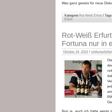
Was ganz gewiss für neue Disk
Kategorie:
Rot-Weiß Erfurt
/ Tags
Erfurt
Rot-Weiß Erfurt
Fortuna nur in 
Oktober 19, 2014
/
stellungsfehle
Di
de
rei
da
Ve
je
am
RW
Ge
Nun ja, auch ich hätte wenig 