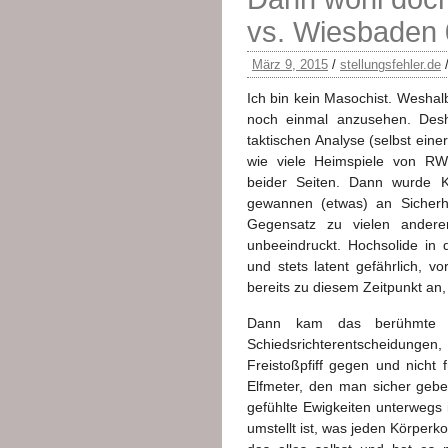
vs. Wiesbaden 
März 9, 2015
/
stellungsfehler.de
Ich bin kein Masochist. Weshal
noch einmal anzusehen. Desha
taktischen Analyse (selbst eine
wie viele Heimspiele von RWE
beider Seiten. Dann wurde Ko
gewannen (etwas) an Sicherh
Gegensatz zu vielen andere
unbeeindruckt. Hochsolide in 
und stets latent gefährlich, v
bereits zu diesem Zeitpunkt an,
Dann kam das berühmte S
Schiedsrichterentscheidungen,
Freistoßpfiff gegen und nicht
Elfmeter, den man sicher geb
gefühlte Ewigkeiten unterwegs 
umstellt ist, was jeden Körperk