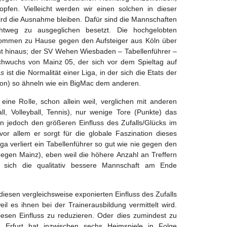
pfen. Vielleicht werden wir einen solchen in dieser
ird die Ausnahme bleiben. Dafür sind die Mannschaften
ichtweg zu ausgeglichen besetzt. Die hochgelobten
ommen zu Hause gegen den Aufsteiger aus Köln über
cht hinaus; der SV Wehen Wiesbaden – Tabellenführer –
chwuchs von Mainz 05, der sich vor dem Spieltag auf
s
ist die Normalität einer Liga, in der sich die Etats der
ison) so ähneln wie ein BigMac dem anderen.
eine Rolle, schon allein weil, verglichen mit anderen
ll, Volleyball, Tennis), nur wenige Tore (Punkte) das
en jedoch den größeren Einfluss des Zufalls/Glücks im
vor allem er sorgt für die globale Faszination dieses
ga verliert ein Tabellenführer so gut wie nie gegen den
gegen Mainz), eben weil die höhere Anzahl an Treffern
 sich die qualitativ bessere Mannschaft am Ende
iesen vergleichsweise exponierten Einfluss des Zufalls
eil es ihnen bei der Trainerausbildung vermittelt wird.
diesen Einfluss zu reduzieren. Oder dies zumindest zu
Erfurt hat inzwischen sechs Heimspiele in Folge