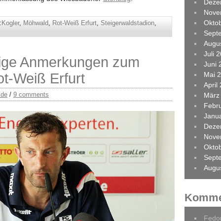
Deze
Nove
Okto
:
Kogler
,
Möhwald
,
Rot-Weiß Erfurt
,
Steigerwaldstadion
,
Sept
Augu
Juli 
nige Anmerkungen zum
Juni 
t-Weiß Erfurt
Mai 
April
.de
/
9 comments
März
Febr
Janu
Deze
Nove
Okto
Sept
Augu
Komme
Fedo