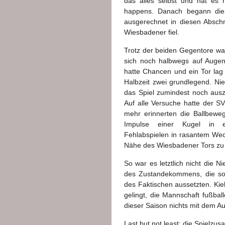
das alles selbst und hat es 
happens. Danach begann die 
ausgerechnet in diesen Abschni
Wiesbadener fiel.
Trotz der beiden Gegentore wa
sich noch halbwegs auf Augen
hatte Chancen und ein Tor lag
Halbzeit zwei grundlegend. N
das Spiel zumindest noch auszug
Auf alle Versuche hatte der S
mehr erinnerten die Ballbewe
Impulse einer Kugel in ei
Fehlabspielen in rasantem Wec
Nähe des Wiesbadener Tors zu
So war es letztlich nicht die N
des Zustandekommens, die so 
des Faktischen aussetzten. Kie
gelingt, die Mannschaft fußball
dieser Saison nichts mit dem Au
Last but not least: die Spiel