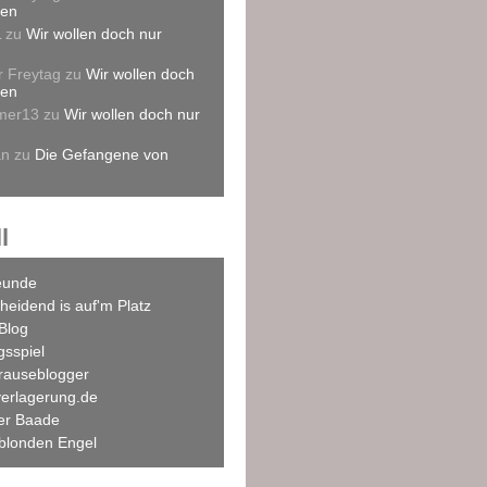
len
L
zu
Wir wollen doch nur
r Freytag
zu
Wir wollen doch
len
mer13
zu
Wir wollen doch nur
an
zu
Die Gefangene von
l
eunde
heidend is auf'm Platz
Blog
agsspiel
rauseblogger
verlagerung.de
ner Baade
blonden Engel