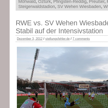
Möhwald
,
Öztürk
,
Pfingsten-Reddig
,
Preußer
,
Steigerwaldstadion
,
SV Wehen Wiesbaden
,
Wi
RWE vs. SV Wehen Wiesbade
Stabil auf der Intensivstation
Dezember 3, 2012
/
stellungsfehler.de
/
7 comments