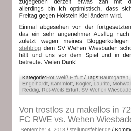
zugegeben derzeit etwas zäh mit d
allerdings bin ich optimistisch, dass si
Freitag gegen Holstein Kiel ändern wird.
Einmal abgesehen von der fortgesetzten
das ein sehr angenehmer Ausflug nach
zuletzt wegen meines Bloggerkollege
stehblog
dem SV Wehen Wiesbaden schon
hält und uns vor dem Spiel und in der
betreute. Vielen Dank!
Kategorie:
Rot-Weiß Erfurt
/ Tags:
Baumgarten
Engelhardt
,
Kammlott
,
Kogler
,
Laurito
,
Möhwal
Reddig
,
Rot-Weiß Erfurt
,
SV Wehen Wiesbad
Von trostlos zu makellos in 7
FC RWE vs. Wehen Wiesbade
September 4, 2013
/
stellungsfehler.de
/
Kommen