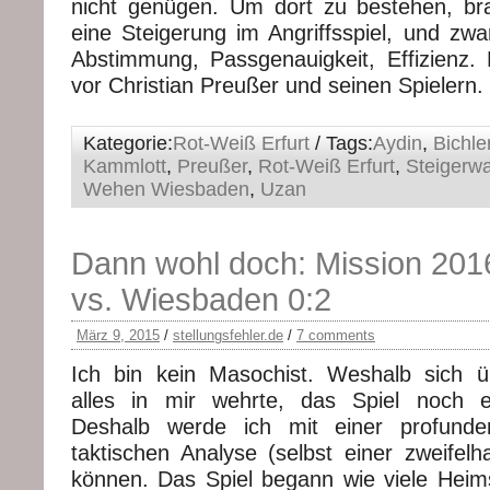
nicht genügen. Um dort zu bestehen, br
eine Steigerung im Angriffsspiel, und zwa
Abstimmung, Passgenauigkeit, Effizienz. E
vor Christian Preußer und seinen Spielern.
Kategorie:
Rot-Weiß Erfurt
/ Tags:
Aydin
,
Bichle
Kammlott
,
Preußer
,
Rot-Weiß Erfurt
,
Steigerwa
Wehen Wiesbaden
,
Uzan
Dann wohl doch: Mission 2016
vs. Wiesbaden 0:2
März 9, 2015
/
stellungsfehler.de
/
7 comments
Ich bin kein Masochist. Weshalb sich
alles in mir wehrte, das Spiel noch 
Deshalb werde ich mit einer profunden
taktischen Analyse (selbst einer zweifelh
können. Das Spiel begann wie viele Hei