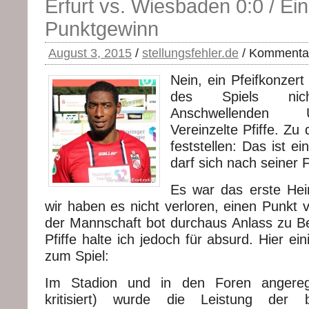
Erfurt vs. Wiesbaden 0:0 / E
Punktgewinn
August 3, 2015
/
stellungsfehler.de
/
Kommentare
Nein, ein Pfeifkonzer
des Spiels nic
Anschwellenden
Vereinzelte Pfiffe. Zu
feststellen: Das ist ei
darf sich nach seiner 
Es war das erste Hei
wir haben es nicht verloren, einen Punkt 
der Mannschaft bot durchaus Anlass zu Bes
Pfiffe halte ich jedoch für absurd. Hier e
zum Spiel:
Im Stadion und in den Foren angeregt
kritisiert) wurde die Leistung der b