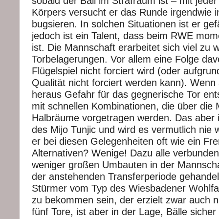
sobald der Ball im Strafraum ist – mit jede
Körpers versucht er das Runde irgendwie i
bugsieren. In solchen Situationen ist er gef
jedoch ist ein Talent, dass beim RWE mom
ist. Die Mannschaft erarbeitet sich viel zu 
Torbelagerungen. Vor allem eine Folge dav
Flügelspiel nicht forciert wird (oder aufgr
Qualität nicht forciert werden kann). Wenn
heraus Gefahr für das gegnerische Tor ent
mit schnellen Kombinationen, die über die M
Halbräume vorgetragen werden. Das aber is
des Mijo Tunjic und wird es vermutlich nie
er bei diesen Gelegenheiten oft wie ein Fr
Alternativen? Wenige! Dazu alle verbunde
weniger großen Umbauten in der Mannschaf
der anstehenden Transferperiode gehandel
Stürmer vom Typ des Wiesbadener Wohlfarth
zu bekommen sein, der erzielt zwar auch ni
fünf Tore, ist aber in der Lage, Bälle sich