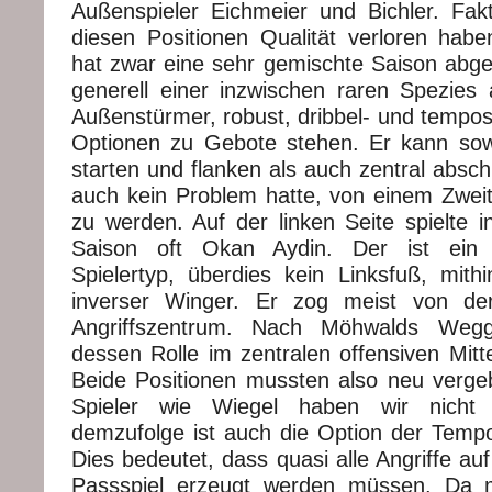
Außenspieler Eichmeier und Bichler. Fakt
diesen Positionen Qualität verloren hab
hat zwar eine sehr gemischte Saison abgel
generell einer inzwischen raren Spezies a
Außenstürmer, robust, dribbel- und tempo
Optionen zu Gebote stehen. Er kann sow
starten und flanken als auch zentral absc
auch kein Problem hatte, von einem Zweitli
zu werden. Auf der linken Seite spielte 
Saison oft Okan Aydin. Der ist ein 
Spielertyp, überdies kein Linksfuß, mith
inverser Winger. Er zog meist von der
Angriffszentrum. Nach Möhwalds Weg
dessen Rolle im zentralen offensiven Mitt
Beide Positionen mussten also neu verg
Spieler wie Wiegel haben wir nicht
demzufolge ist auch die Option der Tempod
Dies bedeutet, dass quasi alle Angriffe au
Passspiel erzeugt werden müssen. Da 