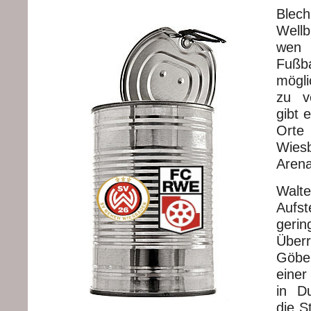
Ble
Well
wen e
Fuß
mögl
zu v
gibt 
Or
Wies
Arena
Wal
Aufst
gerin
Über
Göbe
einer
in Du
die S