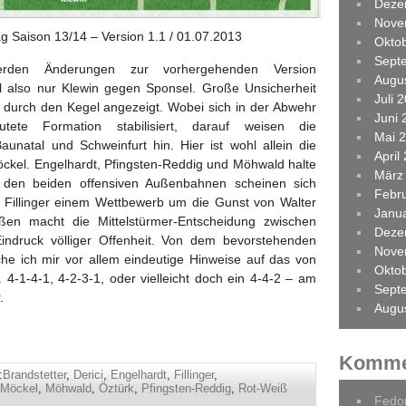
Deze
Nove
tag Saison 13/14 – Version 1.1 / 01.07.2013
Okto
Sept
rden Änderungen zur vorhergehenden Version
Augu
l also nur Klewin gegen Sponsel. Große Unsicherheit
Juli 
d durch den Kegel angezeigt. Wobei sich in der Abwehr
Juni 
te Formation stabilisiert, darauf weisen die
Mai 
aunatal und Schweinfurt hin. Hier ist wohl allein die
April
ckel. Engelhardt, Pfingsten-Reddig und Möhwald halte
März
uf den beiden offensiven Außenbahnen scheinen sich
Febr
 Fillinger einem Wettbewerb um die Gunst von Walter
Janu
aßen macht die Mittelstürmer-Entscheidung zwischen
Deze
Eindruck völliger Offenheit. Von dem bevorstehenden
Nove
che ich mir vor allem eindeutige Hinweise auf das von
Okto
 4-1-4-1, 4-2-3-1, oder vielleicht doch ein 4-4-2 – am
Sept
.
Augu
Komme
:
Brandstetter
,
Derici
,
Engelhardt
,
Fillinger
,
Möckel
,
Möhwald
,
Öztürk
,
Pfingsten-Reddig
,
Rot-Weiß
Fedo