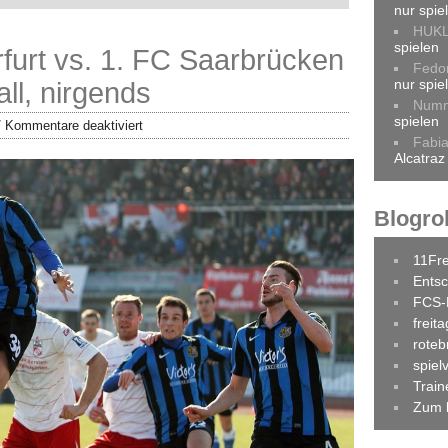
nur spie
HUK
spielen
furt vs. 1. FC Saarbrücken
Fedo
nur spie
all, nirgends
Num
spielen
/
Kommentare deaktiviert
Fabi
Alcatraz
Blogrol
11Fr
Entsc
FCS-
freit
roteb
spiel
Trai
Zum 