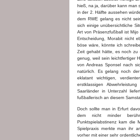
hieß, na ja, darüber kann man si
in der 2. Hälfte aussehen würde
dem RWE gelang es nicht sein
sich einige unübersichtliche 
Art von Präsenzfußball ist Mijo 
Entscheidung, Morabit nicht e
böse wäre, könnte ich schreib
Zeit gehabt hätte, es noch zu e
genug, weil sein leichtfertiger
von Andreas Sponsel nach si
natürlich. Es gelang noch der
eklatant wichtigen, verdien
erstklassigen Abwehrleistun
Saarländer in Unterzahl lief
fußballerisch an diesem Samsta
Doch sollte man in Erfurt dav
dem nicht minder berühm
Punktspielabstinenz kam die 
Spielpraxis merkte man ihr 
vorher mit einer sehr ordentli