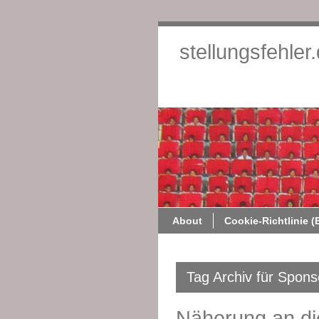
stellungsfehler
About
Cookie-Richtlinie (
Tag Archiv für Spons
Näherung an die