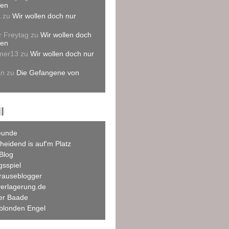
len
L
zu
Wir wollen doch nur
r Freytag
zu
Wir wollen doch
len
mer13
zu
Wir wollen doch nur
an
zu
Die Gefangene von
l
eunde
heidend is auf'm Platz
Blog
agsspiel
rauseblogger
verlagerung.de
ner Baade
blonden Engel