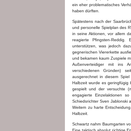
ein eher problematisches Verhä
haben dürften.
Spätestens nach der Saarbrück
und personelle Spielplan des 
in seine Aktionen, vor allem 
reagierte Pfingsten-Reddig.
unterstützen, was jedoch dazu
gegnerischen Viererkette ausfie
und bekamen kaum Zuspiele mit
Außenverteidiger mit ins A
verschiedenen Gründen) se
ausgerechnet in diesem Spiel
Halbzeit wurde es geringfügig 
gespielt und der versuchte 
engagierte Einzelaktionen s
Schiedsrichter Sven Jablonski a
Weitem zu harte Entscheidung
Halbzeit.
Schwartz nahm Baumgarten vom 
Eine taktisch absolut richtige 