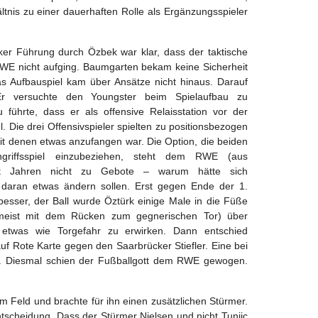
ltnis zu einer dauerhaften Rolle als Ergänzungsspieler
er Führung durch Özbek war klar, dass der taktische
RWE nicht aufging. Baumgarten bekam keine Sicherheit
das Aufbauspiel kam über Ansätze nicht hinaus. Darauf
 Er versuchte den Youngster beim Spielaufbau zu
 führte, dass er als offensive Relaisstation vor der
l. Die drei Offensivspieler spielten zu positionsbezogen
 denen etwas anzufangen war. Die Option, die beiden
ngriffsspiel einzubeziehen, steht dem RWE (aus
it Jahren nicht zu Gebote – warum hätte sich
 daran etwas ändern sollen. Erst gegen Ende der 1.
besser, der Ball wurde Öztürk einige Male in die Füße
(meist mit dem Rücken zum gegnerischen Tor) über
o etwas wie Torgefahr zu erwirken. Dann entschied
uf Rote Karte gegen den Saarbrücker Stiefler. Eine bei
. Diesmal schien der Fußballgott dem RWE gewogen.
Feld und brachte für ihn einen zusätzlichen Stürmer.
Entscheidung. Dass der Stürmer Nielsen und nicht Tunjic