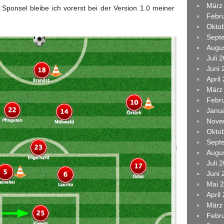
März
Sponsel bleibe ich vorerst bei der Version 1.0 meiner
Febr
Okto
Sept
Augu
Juli 
Juni 
April
März
Febr
Janu
Nove
Okto
Sept
Augu
Juli 
Juni 
Mai 
April
März
Febr