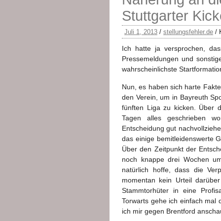
Stuttgarter Kick
Juli 1, 2013
/
stellungsfehler.de
/
Ich hatte ja versprochen, das
Pressemeldungen und sonstige
wahrscheinlichste Startformati
Nun, es haben sich harte Fakte
den Verein, um in Bayreuth Spo
fünften Liga zu kicken. Über 
Tagen alles geschrieben wor
Entscheidung gut nachvollziehen
das einige bemitleidenswerte G
Über den Zeitpunkt der Entsche
noch knappe drei Wochen um 
natürlich hoffe, dass die Ver
momentan kein Urteil darüber 
Stammtorhüter in eine Profis
Torwarts gehe ich einfach mal 
ich mir gegen Brentford anscha