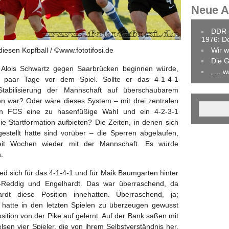
Neue Ar
DDR-
1976: D
iesen Kopfball / ©www.fototifosi.de
Wir w
Die G
k Alois Schwartz gegen Saarbrücken beginnen würde,
„… w
in paar Tage vor dem Spiel. Sollte er das 4-1-4-1
tabilisierung der Mannschaft auf überschaubarem
en war? Oder wäre dieses System – mit drei zentralen
den FCS eine zu hasenfüßige Wahl und ein 4-2-3-1
ie Startformation aufbieten? Die Zeiten, in denen sich
gestellt hatte sind vorüber – die Sperren abgelaufen,
n seit Wochen wieder mit der Mannschaft. Es würde
.
ied sich für das 4-1-4-1 und für Maik Baumgarten hinter
n-Reddig und Engelhardt. Das war überraschend, da
dt diese Position innehatten. Überraschend, ja;
 hatte in den letzten Spielen zu überzeugen gewusst
sition von der Pike auf gelernt. Auf der Bank saßen mit
elsen vier Spieler, die von ihrem Selbstverständnis her,