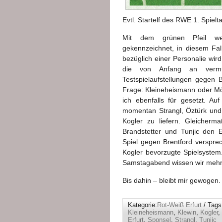
Evtl. Startelf des RWE 1. Spiel
Mit dem grünen Pfeil we
gekennzeichnet, in diesem Fal
bezüglich einer Personalie wir
die von Anfang an vermute
Testspielaufstellungen gegen B
Frage: Kleineheismann oder Mö
ich ebenfalls für gesetzt. A
momentan Strangl, Öztürk und
Kogler zu liefern. Gleicherm
Brandstetter und Tunjic den 
Spiel gegen Brentford verspre
Kogler bevorzugte Spielsystem.
Samstagabend wissen wir mehr
Bis dahin – bleibt mir gewogen.
Kategorie:
Rot-Weiß Erfurt
/ Tags
Kleineheismann
,
Klewin
,
Kogler
,
Erfurt
,
Sponsel
,
Strangl
,
Tunjic