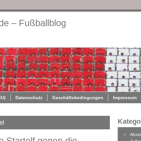
.de – Fußballblog
About
Cookie-Richtlinie (EU)
Datenschutz
Geschäftsb
EU)
Datenschutz
Geschäftsbedingungen
Impressum
Katego
el
Absei
 Startelf gegen die