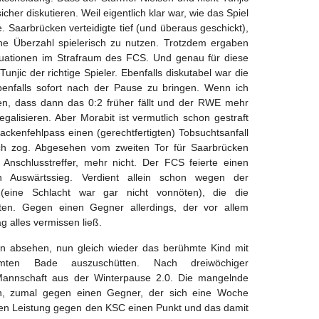
cher diskutieren. Weil eigentlich klar war, wie das Spiel
. Saarbrücken verteidigte tief (und überaus geschickt),
e Überzahl spielerisch zu nutzen. Trotzdem ergaben
Situationen im Strafraum des FCS. Und genau für diese
Tunjic der richtige Spieler. Ebenfalls diskutabel war die
benfalls sofort nach der Pause zu bringen. Wenn ich
en, dass dann das 0:2 früher fällt und der RWE mehr
galisieren. Aber Morabit ist vermutlich schon gestraft
 Hackenfehlpass einen (gerechtfertigten) Tobsuchtsanfall
ch zog. Abgesehen vom zweiten Tor für Saarbrücken
 Anschlusstreffer, mehr nicht. Der FCS feierte einen
ten Auswärtssieg. Verdient allein schon wegen der
g (eine Schlacht war gar nicht vonnöten), die die
erten. Gegen einen Gegner allerdings, der vor allem
g alles vermissen ließ.
on absehen, nun gleich wieder das berühmte Kind mit
ten Bade auszuschütten. Nach dreiwöchiger
Mannschaft aus der Winterpause 2.0. Die mangelnde
an, zumal gegen einen Gegner, der sich eine Woche
chen Leistung gegen den KSC einen Punkt und das damit