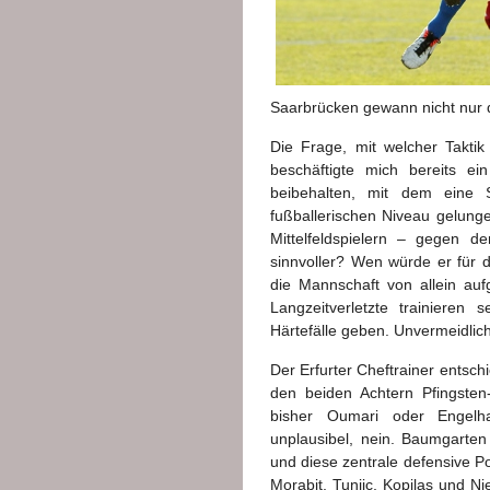
Saarbrücken gewann nicht nur d
Die Frage, mit welcher Takti
beschäftigte mich bereits e
beibehalten, mit dem eine S
fußballerischen Niveau gelung
Mittelfeldspielern – gegen 
sinnvoller? Wen würde er für d
die Mannschaft von allein auf
Langzeitverletzte trainiere
Härtefälle geben. Unvermeidlich
Der Erfurter Cheftrainer entsch
den beiden Achtern Pfingste
bisher Oumari oder Engelhar
unplausibel, nein. Baumgarten
und diese zentrale defensive Po
Morabit, Tunjic, Kopilas und Ni