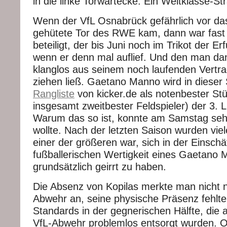
in die linke Torwartecke. Ein Weltklasse-St
Wenn der VfL Osnabrück gefährlich vor da
gehütete Tor des RWE kam, dann war fast 
beteiligt, der bis Juni noch im Trikot der Erf
wenn er denn mal auflief. Und den man da
klanglos aus seinem noch laufenden Vertr
ziehen ließ. Gaetano Manno wird in dieser 
Rangliste
von kicker.de als notenbester St
insgesamt zweitbester Feldspieler) der 3. L
Warum das so ist, konnte am Samstag seh
wollte. Nach der letzten Saison wurden vie
einer der größeren war, sich in der Einsch
fußballerischen Wertigkeit eines Gaetano
grundsätzlich geirrt zu haben.
Die Absenz von Kopilas merkte man nicht
Abwehr an, seine physische Präsenz fehlte
Standards in der gegnerischen Hälfte, die 
VfL-Abwehr problemlos entsorgt wurden. O