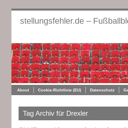
stellungsfehler.de – Fußballb
About
Cookie-Richtlini
About
Cookie-Richtlinie (EU)
Datenschutz
G
Tag Archiv für Drexler