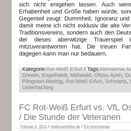
sich nicht entgehen lassen. Auch wen
Erhabenheit und Größe haben würde, so
Gegenteil zeugt: Dummheit, Ignoranz un
damit meine ich nicht exklusiv die alte Ve
Traditionsvereins, sondern auch den Deut
der dieses aberwitzige Trauerspie
mitzuverantworten hat. Die treuen Fa
dagegen kann man nur bedauern.
Kategorie:
Rot-Weiß Erfurt
/ Tags:
Alemannia A
Drexler
,
Engelhardt
,
Möhwald
,
Ofosu-Ayeh
,
Ou
Pfingsten-Reddig
,
Rot-Weiß Erfurt
,
Schwartz
,
Unterhaching
FC Rot-Weiß Erfurt vs. VfL O
/ Die Stunde der Veteranen
Februar 4, 2013
/
stellungsfehler.de
/
Ein Kommentar