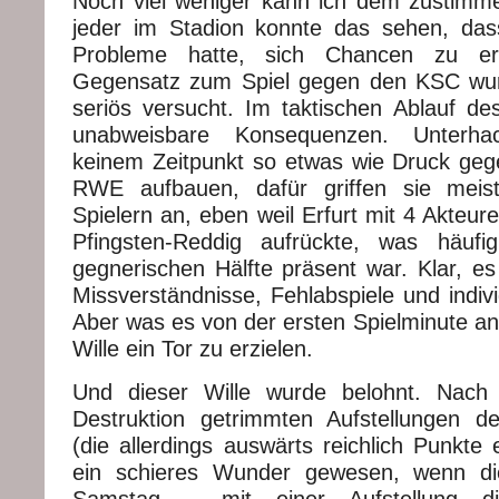
Noch viel weniger kann ich dem zustimmen
jeder im Stadion konnte das sehen, d
Probleme hatte, sich Chancen zu er
Gegensatz zum Spiel gegen den KSC wu
seriös versucht. Im taktischen Ablauf des
unabweisbare Konsequenzen. Unterha
keinem Zeitpunkt so etwas wie Druck ge
RWE aufbauen, dafür griffen sie meis
Spielern an, eben weil Erfurt mit 4 Akteur
Pfingsten-Reddig aufrückte, was häuf
gegnerischen Hälfte präsent war. Klar, 
Missverständnisse, Fehlabspiele und indiv
Aber was es von der ersten Spielminute an
Wille ein Tor zu erzielen.
Und dieser Wille wurde belohnt. Nach
Destruktion getrimmten Aufstellungen d
(die allerdings auswärts reichlich Punkte
ein schieres Wunder gewesen, wenn d
Samstag – mit einer Aufstellung 