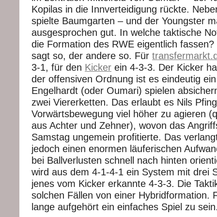
Kopilas in die Innverteidigung rückte. Neb
spielte Baumgarten – und der Youngster m
ausgesprochen gut. In welche taktische Not
die Formation des RWE eigentlich fassen? 
sagt so, der andere so. Für
transfermarkt.
3-1, für den
Kicker
ein 4-3-3. Der Kicker ha
der offensiven Ordnung ist es eindeutig ein
Engelhardt (oder Oumari) spielen absiche
zwei Viererketten. Das erlaubt es Nils Pfin
Vorwärtsbewegung viel höher zu agieren (
aus Achter und Zehner), wovon das Angrif
Samstag ungemein profitierte. Das verlan
jedoch einen enormen läuferischen Aufwand
bei Ballverlusten schnell nach hinten orien
wird aus dem 4-1-4-1 ein System mit drei 
jenes vom Kicker erkannte 4-3-3. Die Takti
solchen Fällen von einer Hybridformation. 
lange aufgehört ein einfaches Spiel zu sein