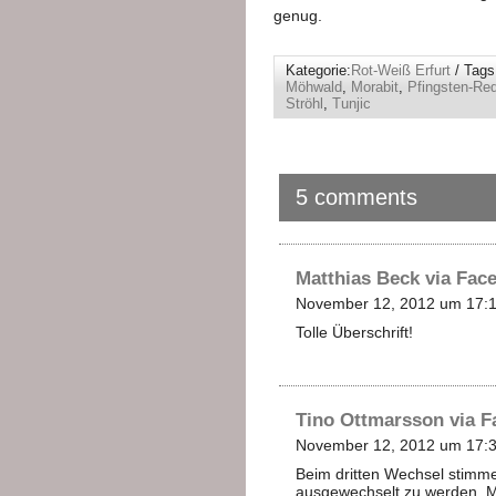
genug.
Kategorie:
Rot-Weiß Erfurt
/ Tags
Möhwald
,
Morabit
,
Pfingsten-Re
Ströhl
,
Tunjic
5 comments
Matthias Beck via Fac
November 12, 2012 um 17:1
Tolle Überschrift!
Tino Ottmarsson via 
November 12, 2012 um 17:3
Beim dritten Wechsel stimme i
ausgewechselt zu werden. Mi