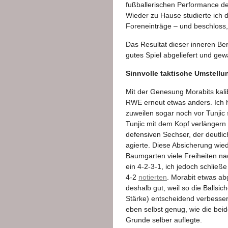
fußballerischen Performance d
Wieder zu Hause studierte ich d
Foreneinträge – und beschloss
Das Resultat dieser inneren Be
gutes Spiel abgeliefert und ge
Sinnvolle taktische Umstellu
Mit der Genesung Morabits kalib
RWE erneut etwas anders. Ich 
zuweilen sogar noch vor Tunjic 
Tunjic mit dem Kopf verlängern 
defensiven Sechser, der deutlic
agierte. Diese Absicherung wi
Baumgarten viele Freiheiten n
ein 4-2-3-1, ich jedoch schließ
4-2
notierten
. Morabit etwas ab
deshalb gut, weil so die Ballsic
Stärke) entscheidend verbesser
eben selbst genug, wie die beid
Grunde selber auflegte.