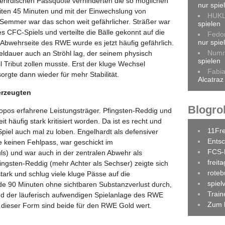
nterirdischen Passquote verhinderten die so möglichen
nur spie
iten 45 Minuten und mit der Einwechslung von
HUK
d Semmer war das schon weit gefährlicher. Sträßer war
spielen
s CFC-Spiels und verteilte die Bälle gekonnt auf die
Fedo
nur spie
 Abwehrseite des RWE wurde es jetzt häufig gefährlich.
Num
ldauer auch an Ströhl lag, der seinem physisch
spielen
 Tribut zollen musste. Erst der kluge Wechsel
Fabi
orgte dann wieder für mehr Stabilität.
Alcatraz
erzeugten
Blogrol
opos erfahrene Leistungsträger. Pfingsten-Reddig und
it häufig stark kritisiert worden. Da ist es recht und
11Fr
s Spiel auch mal zu loben. Engelhardt als defensiver
Entsc
e keinen Fehlpass, war geschickt im
FCS-
s) und war auch in der zentralen Abwehr als
freit
Pfingsten-Reddig (mehr Achter als Sechser) zeigte sich
roteb
ark und schlug viele kluge Pässe auf die
spiel
eide 90 Minuten ohne sichtbaren Substanzverlust durch,
Trai
nd der läuferisch aufwendigen Spielanlage des RWE
Zum 
 dieser Form sind beide für den RWE Gold wert.