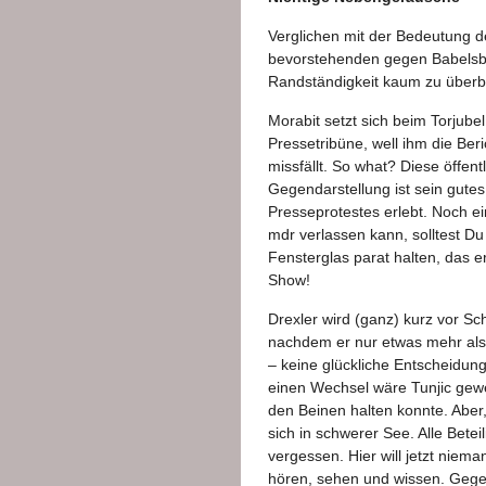
Verglichen mit der Bedeutung 
bevorstehenden gegen Babelsbe
Randständigkeit kaum zu überb
Morabit setzt sich beim Torjubel 
Pressetribüne, well ihm die Be
missfällt. So what? Diese öffen
Gegendarstellung ist sein gute
Presseprotestes erlebt. Noch e
mdr verlassen kann, solltest Du
Fensterglas parat halten, das 
Show!
Drexler wird (ganz) kurz vor Sc
nachdem er nur etwas mehr als
– keine glückliche Entscheidung
einen Wechsel wäre Tunjic gewe
den Beinen halten konnte. Aber,
sich in schwerer See. Alle Betei
vergessen. Hier will jetzt niem
hören, sehen und wissen. Gegen