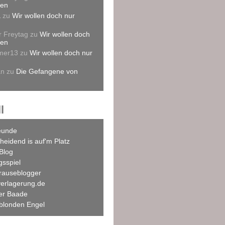
len
L
zu
Wir wollen doch nur
r Freytag
zu
Wir wollen doch
len
mer13
zu
Wir wollen doch nur
an
zu
Die Gefangene von
l
eunde
heidend is auf'm Platz
Blog
agsspiel
rauseblogger
verlagerung.de
ner Baade
blonden Engel