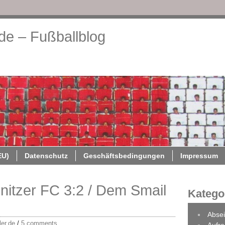
.de – Fußballblog
About
Cookie-Richtlinie (EU)
Datenschutz
Geschäftsb
EU)
Datenschutz
Geschäftsbedingungen
Impressum
nitzer FC 3:2 / Dem Smail
Katego
Absei
ler.de
/
5 comments