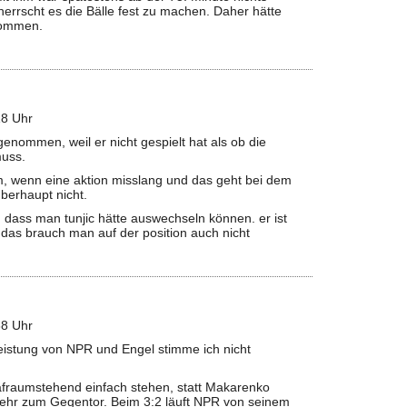
rrscht es die Bälle fest zu machen. Daher hätte
enommen.
8 Uhr
enommen, weil er nicht gespielt hat als ob die
muss.
um, wenn eine aktion misslang und das geht bei dem
überhaupt nicht.
 dass man tunjic hätte auswechseln können. er ist
 das brauch man auf der position auch nicht
8 Uhr
Leistung von NPR und Engel stimme ich nicht
rafraumstehend einfach stehen, statt Makarenko
hr zum Gegentor. Beim 3:2 läuft NPR von seinem