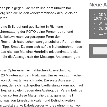
Neue Ar
des Spiels gegen Chemnitz und dem unmittelbar
rg sind die beiden «Vorkommnisse» des Spiels an
DDR-
ieten.
1976: D
Wir w
eine Brille auf und gestikuliert in Richtung
Die G
richterstattung der FOTO seine Person betreffend
„… w
tlichkeitswirksam vorgetragene Form der
s Recht. Ich habe schon weniger subtilere Formen des
in Tipp, Smail: Da man sich auf die Nahaufnahmen des
 das nächste Mal eine Hornbrille mit zentimeterdickem
erhöht die Aussagekraft der Message. Ansonsten: gute
hluss Opfer einer rein taktischen Auswechslung,
 20 Minuten auf dem Platz war. Um es kurz zu machen
 von Schwartz, wie ich finde. Die erste Adresse für
sen, der sich nach großer Laufleistung kaum noch auf
 hej, wir spielen gegen den Abstieg, der Verein befindet
ligten sollten diese Marginalie ganz, ganz schnell
and was von Einzelschicksalen und Befindlichkeiten
 zuletzt starke Babelsberger wird es ohnehin schwer