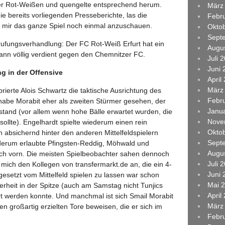
er Rot-Weißen und quengelte entsprechend herum.
März
ie bereits vorliegenden Presseberichte, las die
Febr
, mir das ganze Spiel noch einmal anzuschauen.
Okto
Sept
rufungsverhandlung: Der FC Rot-Weiß Erfurt hat ein
Augu
wann völlig verdient gegen den Chemnitzer FC.
Juli 
Juni 
ng in der Offensive
April
März
rierte Alois Schwartz die taktische Ausrichtung des
Febr
habe Morabit eher als zweiten Stürmer gesehen, der
Janu
stand (vor allem wenn hohe Bälle erwartet wurden, die
Nove
sollte). Engelhardt spielte wiederum einen rein
Okto
h absichernd hinter den anderen Mittelfeldspielern
Sept
ederum erlaubte Pfingsten-Reddig, Möhwald und
Augu
ach vorn. Die meisten Spielbeobachter sahen dennoch
Juli 
e mich den Kollegen von transfermarkt.de an, die ein 4-
Juni 
gesetzt vom Mittelfeld spielen zu lassen war schon
Mai 
herheit in der Spitze (auch am Samstag nicht Tunjics
April
t werden konnte. Und manchmal ist sich Smail Morabit
März
en großartig erzielten Tore beweisen, die er sich im
Febr