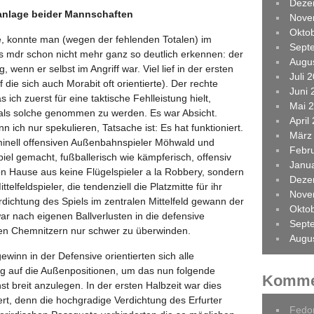
Deze
lanlage beider Mannschaften
Nove
Okto
e, konnte man (wegen der fehlenden Totalen) im
Sept
 mdr schon nicht mehr ganz so deutlich erkennen: der
Augu
wenn er selbst im Angriff war. Viel lief in der ersten
Juli 
f die sich auch Morabit oft orientierte). Der rechte
Juni 
 ich zuerst für eine taktische Fehlleistung hielt,
Mai 
 als solche genommen zu werden. Es war Absicht.
April
 ich nur spekulieren, Tatsache ist: Es hat funktioniert.
März
minell offensiven Außenbahnspieler Möhwald und
Febr
el gemacht, fußballerisch wie kämpferisch, offensiv
Janu
on Hause aus keine Flügelspieler a la Robbery, sondern
Deze
telfeldspieler, die tendenziell die Platzmitte für ihr
Nove
dichtung des Spiels im zentralen Mittelfeld gewann der
Okto
ar nach eigenen Ballverlusten in die defensive
Sept
n Chemnitzern nur schwer zu überwinden.
Augu
winn in der Defensive orientierten sich alle
weg auf die Außenpositionen, um das nun folgende
Komme
st breit anzulegen. In der ersten Halbzeit war dies
t, denn die hochgradige Verdichtung des Erfurter
Fedo