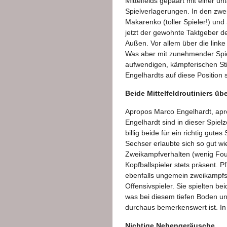
Mittelfelds gepaart mit einer u
Spielverlagerungen. In den zwe
Makarenko (toller Spieler!) un
jetzt der gewohnte Taktgeber de
Außen. Vor allem über die linke
Was aber mit zunehmender Spie
aufwendigen, kämpferischen Stil
Engelhardts auf diese Position s
Beide Mittelfeldroutiniers üb
Apropos Marco Engelhardt, apr
Engelhardt sind in dieser Spielze
billig beide für ein richtig gute
Sechser erlaubte sich so gut wi
Zweikampfverhalten (wenig Foul
Kopfballspieler stets präsent. 
ebenfalls ungemein zweikampfst
Offensivspieler. Sie spielten b
was bei diesem tiefen Boden u
durchaus bemerkenswert ist. In
Nichtige Nebengeräusche