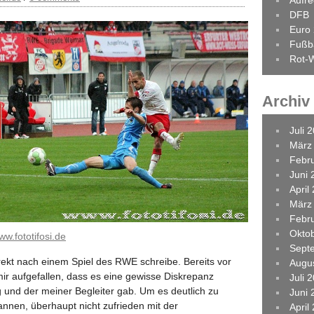
Aufr
DFB
Euro
Fußba
Rot-W
Archiv
Juli 
März
Febr
Juni 
April
März
Febr
Okto
ww.fototifosi.de
Sept
irekt nach einem Spiel des RWE schreibe. Bereits vor
Augu
mir aufgefallen, dass es eine gewisse Diskrepanz
Juli 
nd der meiner Begleiter gab. Um es deutlich zu
Juni 
annen, überhaupt nicht zufrieden mit der
April