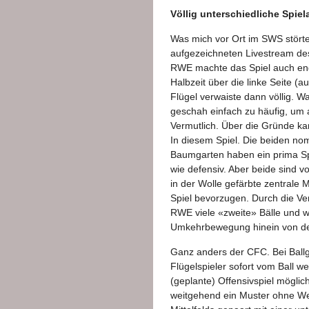
Völlig unterschiedliche Spie
Was mich vor Ort im SWS stört
aufgezeichneten Livestream des
RWE machte das Spiel auch eng, 
Halbzeit über die linke Seite (au
Flügel verwaiste dann völlig. Was
geschah einfach zu häufig, um
Vermutlich. Über die Gründe kann
In diesem Spiel. Die beiden no
Baumgarten haben ein prima Spi
wie defensiv. Aber beide sind v
in der Wolle gefärbte zentrale Mit
Spiel bevorzugen. Durch die Ver
RWE viele «zweite» Bälle und w
Umkehrbewegung hinein von de
Ganz anders der CFC. Bei Ballge
Flügelspieler sofort vom Ball 
(geplante) Offensivspiel möglich
weitgehend ein Muster ohne Wer