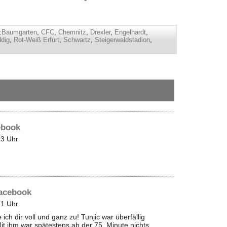
:
Baumgarten
,
CFC
,
Chemnitz
,
Drexler
,
Engelhardt
,
ddig
,
Rot-Weiß Erfurt
,
Schwartz
,
Steigerwaldstadion
,
ebook
3 Uhr
Facebook
1 Uhr
ch dir voll und ganz zu! Tunjic war überfällig
t ihm war spätestens ab der 75. Minute nichts