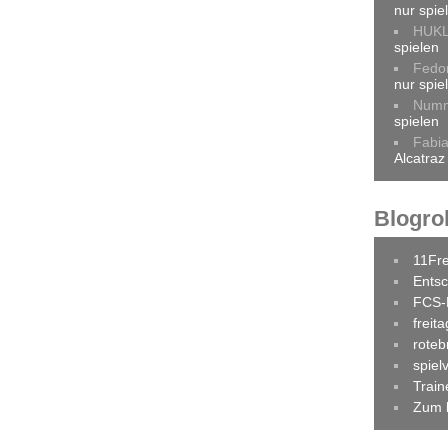
nur spie
HUK
spielen
Fedo
nur spie
Num
spielen
Fabi
Alcatraz
Blogrol
11Fr
Entsc
FCS-
freit
roteb
spiel
Trai
Zum 