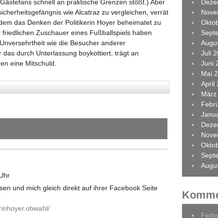
 Gästefans schnell an praktische Grenzen stößt.) Aber
Deze
cherheitsgefängnis wie Alcatraz zu vergleichen, verrät
Nove
indem das Denken der Politikerin Hoyer beheimatet zu
Okto
r friedlichen Zuschauer eines Fußballspiels haben
Sept
 Unversehrtheit wie die Besucher anderer
Augu
das durch Unterlassung boykottiert, trägt an
Juli 
en eine Mitschuld.
Juni 
Mai 
April
März
Febr
Janu
Deze
Nove
Okto
Sept
Augu
Uhr
sen und mich gleich direkt auf ihrer Facebook Seite
Komme
rinhoyer.obwahl/
Fedo