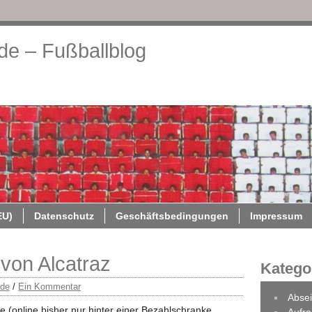
.de – Fußballblog
About
Cookie-Richtlinie (EU)
Datenschutz
Geschäftsb
EU)
Datenschutz
Geschäftsbedingungen
Impressum
von Alcatraz
Katego
.de
/
Ein Kommentar
Absei
 (online bisher nur hinter einer Bezahlschranke