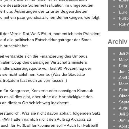
Aufr
r die desaströse Sicherheitssituation im umgebauten
DFB
tiert u.a. Äußerungen der Erfurter Beigeordneten
Euro
nd mit ein paar grundsätzlichen Bemerkungen, wie folgt
Fußba
Rot-W
il der Verein Rot-Weiß Erfurt, namentlich sein Präsident
uf alle politischen Entscheidungsträger der Stadt
Archiv
n ausgeübt hat.
Juli 
eit verdankte sich die Finanzierung des Umbaus
März
ialen Coup des damaligen Wirtschaftsministers
Febr
emdfinanzierungsquote von fast 90 Prozent lag der
Juni 
s sie nicht ablehnen konnte. (Was die Stadträte
April
 es trotzdem fast noch zu vermasseln.)
März
Febr
in für Kongresse, Konzerte oder sonstigen Klamauk
Okto
ss es all dies gibt, aber ohne die Hartnäckigkeit des
Sept
 an diesem Ort schlichtweg inexistent.
Augu
erständlich. Was sie nicht davon abhält, folgenden Satz
Juli 
 «Wir hatten nämlich nicht den Auftrag Alcatraz zu
Juni 
auch für Fußball funktionieren soll.» Auch für Fußball!
April