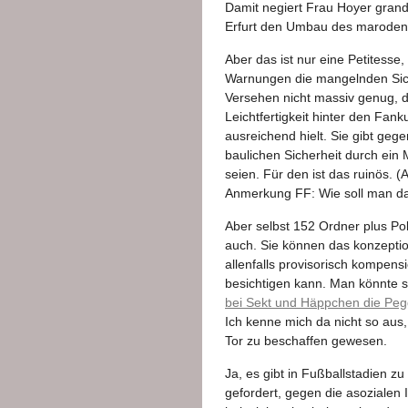
Damit negiert Frau Hoyer gran
Erfurt den Umbau des maroden 
Aber das ist nur eine Petitesse
Warnungen die mangelnden Siche
Versehen nicht massiv genug, de
Leichtfertigkeit hinter den Fank
ausreichend hielt. Sie gibt geg
baulichen Sicherheit durch ein
seien. Für den ist das ruinös.
Anmerkung FF: Wie soll man da
Aber selbst 152 Ordner plus Pol
auch. Sie können das konzeptio
allenfalls provisorisch kompen
besichtigen kann. Man könnte s
bei Sekt und Häppchen die Pe
Ich kenne mich da nicht so aus
Tor zu beschaffen gewesen.
Ja, es gibt in Fußballstadien zu
gefordert, gegen die asozialen 