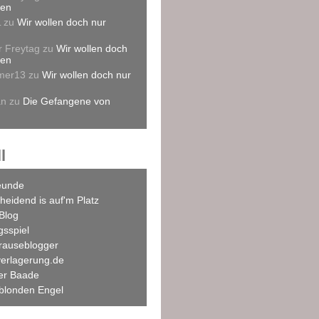
len
L
zu
Wir wollen doch nur
r Freytag
zu
Wir wollen doch
len
mer13
zu
Wir wollen doch nur
an
zu
Die Gefangene von
l
eunde
heidend is auf'm Platz
Blog
agsspiel
rauseblogger
verlagerung.de
ner Baade
blonden Engel