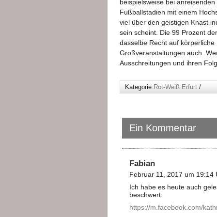
beispielsweise bei anreisenden
Fußballstadien mit einem Hochsi
viel über den geistigen Knast 
sein scheint. Die 99 Prozent de
dasselbe Recht auf körperliche
Großveranstaltungen auch. Wer 
Ausschreitungen und ihren Folg
Kategorie:
Rot-Weiß Erfurt
/
Ein Kommentar
Fabian
Februar 11, 2017 um 19:14 
Ich habe es heute auch gele
beschwert.
https://m.facebook.com/kath