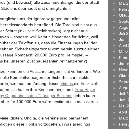
dios (und bewusst) alle Zusammenhänge, die der Stadt
März
Stadions überhaupt erst ermöglichten.
Febr
Okto
, verglichen mit der Ignoranz gegenüber allen
Sept
rheitsstandards betreffend. Die Tore sind nicht aus
Augu
r Schutt (inklusive Steinbrocken) liegt nicht aus
Juli 
urven – sondern weil Kathrin Hoyer das für richtig, weil
Juni 
enüber der TA offen zu, dass die Einsparungen bei der
April
 Mehr an Sicherheitspersonal vom Verein auszugleichen
März
 (Aussage Rombach: 20.000 Euro pro Heimspiel. –
Febr
s bei unseren Zuschauerzahlen refinanzieren?)
Janu
Nove
izei konnten die Ausschreitungen nicht verhindern. Wie
Okto
nelle Komplettversagen der Sicherheitsarchitektur
Sept
sieren, wie man am Anfang dieses
Videos
eindrucksvoll
Augu
agen, sie halten ihre Knochen hin, damit
Frau Hoyer
Juli 
ggy Guggenheim des Thüringer Beckens
geben kann.
Juni 
, aber für 100.000 Euro wäre bestimmt ein massiveres
Mai 
April
 viele Idioten. Und ja, die Vereine sind permanent
März
Idiotien dieser Honks vorzugehen. (Was allerdings
Febr