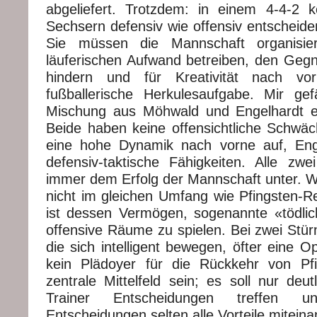
abgeliefert. Trotzdem: in einem 4-4-2
Sechsern defensiv wie offensiv entscheid
Sie müssen die Mannschaft organisie
läuferischen Aufwand betreiben, den Geg
hindern und für Kreativität nach vo
fußballerische Herkulesaufgabe. Mir gefä
Mischung aus Möhwald und Engelhardt ei
Beide haben keine offensichtliche Schwä
eine hohe Dynamik nach vorne auf, Eng
defensiv-taktische Fähigkeiten. Alle zwe
immer dem Erfolg der Mannschaft unter. Wa
nicht im gleichen Umfang wie Pfingsten-R
ist dessen Vermögen, sogenannte «tödlic
offensive Räume zu spielen. Bei zwei Stür
die sich intelligent bewegen, öfter eine Op
kein Plädoyer für die Rückkehr von Pfi
zentrale Mittelfeld sein; es soll nur deu
Trainer Entscheidungen treffen 
Entscheidungen selten alle Vorteile mitein