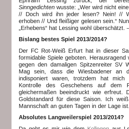
Ephraim Lessing zurück, der bere
Sinngedichten
wusste: „Wer wird nicht ein
// Doch wird ihn jeder lesen? Nein! // 
erhoben // Und fleißiger gelesen sein.“ Nun
„Erhebens“ hat Lessing wohl überschätzt. –
Bislang bestes Spiel 2013/2014?
Der FC Rot-Weiß Erfurt hat in dieser Sai
formidable Spiele geboten. Herausragend 
gegen den damaligen Spitzenreiter SV
Mag sein, dass die Wiesbadener an 
indisponiert waren, trotzdem hat mich
Kontrolle des Geschehens auf dem 
gleichermaßen beeindruckt wie erfreut.
Goldstandard für diese Saison. Ich weiß
Mannschaft an guten Tagen in der Lage ist
Absolutes Langweilerspiel 2013/2014?
Da geht es mir wie dem
Kollegen
aus Le