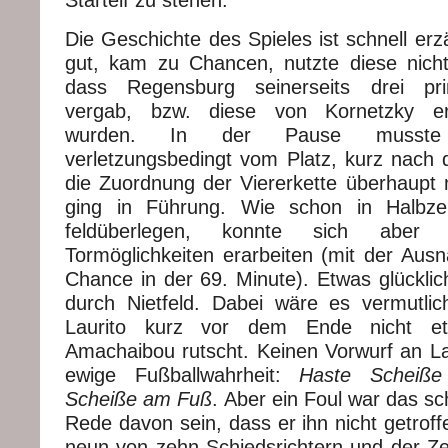
Die Geschichte des Spieles ist schnell erz
gut, kam zu Chancen, nutzte diese nich
dass Regensburg seinerseits drei pri
vergab, bzw. diese von Kornetzky erst
wurden. In der Pause musste K
verletzungsbedingt vom Platz, kurz nach
die Zuordnung der Viererkette überhaupt 
ging in Führung. Wie schon in Halbz
feldüberlegen, konnte sich aber k
Tormöglichkeiten erarbeiten (mit der Au
Chance in der 69. Minute). Etwas glücklich
durch Nietfeld. Dabei wäre es vermutli
Laurito kurz vor dem Ende nicht et
Amachaibou rutscht. Keinen Vorwurf an Laur
ewige Fußballwahrheit:
Haste Scheiß
Scheiße am Fuß
. Aber ein Foul war das s
Rede davon sein, dass er ihn nicht getroff
neun von zehn Schiedsrichtern und der Zeh