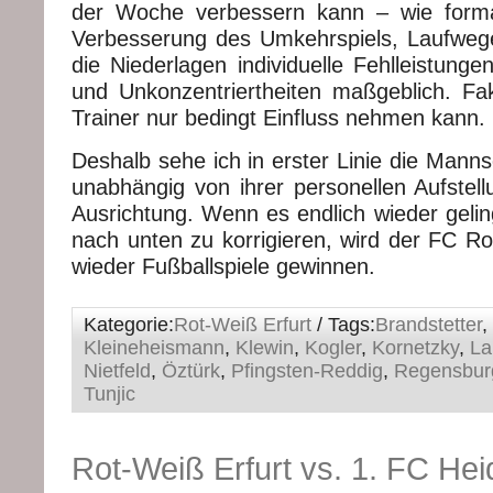
der Woche verbessern kann – wie forma
Verbesserung des Umkehrspiels, Laufwege
die Niederlagen individuelle Fehlleistungen
und Unkonzentriertheiten maßgeblich. Fak
Trainer nur bedingt Einfluss nehmen kann.
Deshalb sehe ich in erster Linie die Mannsc
unabhängig von ihrer personellen Aufstell
Ausrichtung. Wenn es endlich wieder gelin
nach unten zu korrigieren, wird der FC Ro
wieder Fußballspiele gewinnen.
Kategorie:
Rot-Weiß Erfurt
/ Tags:
Brandstetter
,
Kleineheismann
,
Klewin
,
Kogler
,
Kornetzky
,
La
Nietfeld
,
Öztürk
,
Pfingsten-Reddig
,
Regensbur
Tunjic
Rot-Weiß Erfurt vs. 1. FC Hei