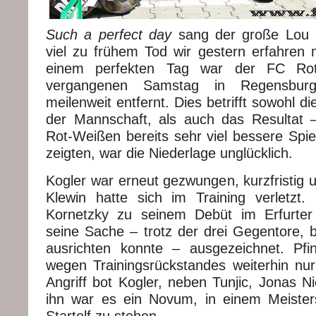
Such a perfect day
sang der große Lou 
viel zu frühem Tod wir gestern erfahren
einem perfekten Tag war der FC Rot
vergangenen Samstag in Regensbur
meilenweit entfernt. Dies betrifft sowohl d
der Mannschaft, als auch das Resultat 
Rot-Weißen bereits sehr viel bessere Spie
zeigten, war die Niederlage unglücklich.
Kogler war erneut gezwungen, kurzfristig u
Klewin hatte sich im Training verletzt
Kornetzky zu seinem Debüt im Erfurte
seine Sache – trotz der drei Gegentore, b
ausrichten konnte – ausgezeichnet. Pfi
wegen Trainingsrückstandes weiterhin nu
Angriff bot Kogler, neben Tunjic, Jonas Ni
ihn war es ein Novum, in einem Meisters
Startelf zu stehen.