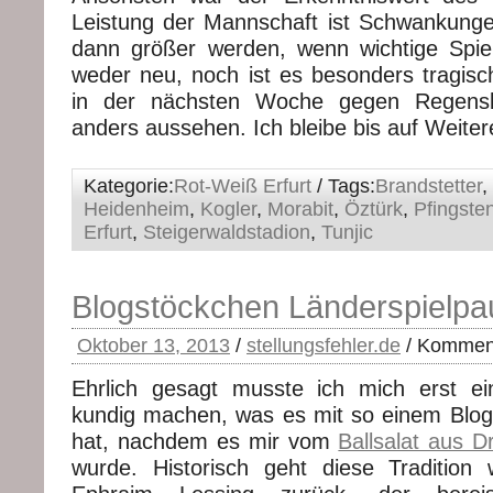
Leistung der Mannschaft ist Schwankunge
dann größer werden, wenn wichtige Spiel
weder neu, noch ist es besonders tragisc
in der nächsten Woche gegen Regensbu
anders aussehen. Ich bleibe bis auf Weiter
Kategorie:
Rot-Weiß Erfurt
/ Tags:
Brandstetter
,
Heidenheim
,
Kogler
,
Morabit
,
Öztürk
,
Pfingste
Erfurt
,
Steigerwaldstadion
,
Tunjic
Blogstöckchen Länderspielpa
Oktober 13, 2013
/
stellungsfehler.de
/
Komment
Ehrlich gesagt musste ich mich erst ei
kundig machen, was es mit so einem Blog
hat, nachdem es mir vom
Ballsalat aus D
wurde. Historisch geht diese Tradition