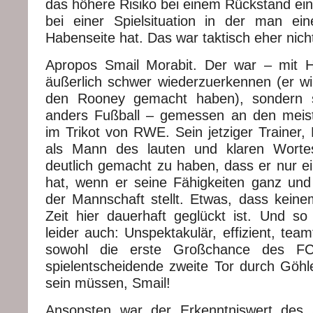
das höhere Risiko bei einem Rückstand einl
bei einer Spielsituation in der man ei
Habenseite hat. Das war taktisch eher nicht
Apropos Smail Morabit. Der war – mit H
äußerlich schwer wiederzuerkennen (er wi
den Rooney gemacht haben), sondern sp
anders Fußball – gemessen an den meiste
im Trikot von RWE. Sein jetziger Trainer, 
als Mann des lauten und klaren Worte
deutlich gemacht zu haben, dass er nur ei
hat, wenn er seine Fähigkeiten ganz und
der Mannschaft stellt. Etwas, dass keinem
Zeit hier dauerhaft geglückt ist. Und so 
leider auch: Unspektakulär, effizient, teamf
sowohl die erste Großchance des F
spielentscheidende zweite Tor durch Göhle
sein müssen, Smail!
Ansonsten war der Erkenntniswert des S