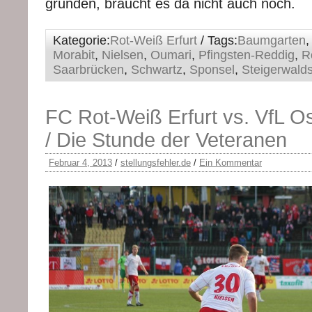
gründen, braucht es da nicht auch noch.
Kategorie:
Rot-Weiß Erfurt
/ Tags:
Baumgarten
Morabit
,
Nielsen
,
Oumari
,
Pfingsten-Reddig
,
R
Saarbrücken
,
Schwartz
,
Sponsel
,
Steigerwald
FC Rot-Weiß Erfurt vs. VfL O
/ Die Stunde der Veteranen
Februar 4, 2013
/
stellungsfehler.de
/
Ein Kommentar