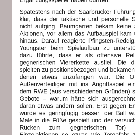
Ergänzungsspieler haben dürften.
Spätestens nach der Saarbrücker Führun
klar, dass der taktische und personelle
nicht aufging. Baumgarten bekam keine S
Aktionen, vor allem das Aufbauspiel kam 
hinaus. Darauf reagierte Pfingsten-Reddig
Youngster beim Spielaufbau zu unterst
dazu führte, dass er als offensive Rel
gegnerischen Viererkette ausfiel. Die dr
spielten zu positionsbezogen und bekamen
denen etwas anzufangen war. Die Op
Außenverteidiger mit ins Angriffsspiel ei
dem RWE (aus verschiedenen Gründen) se
Gebote – warum hätte sich ausgerechne
daran etwas ändern sollen. Erst gegen En
wurde es geringfügig besser, der Ball w
Male in die Füße gespielt und der versuc
Rücken zum gegnerischen Tor) ü
Einzelaktionen so etwas wie Torgefahr 