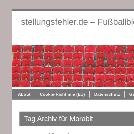
stellungsfehler.de – Fußballb
About
Cookie-Richtlini
About
Cookie-Richtlinie (EU)
Datenschutz
G
Tag Archiv für Morabit