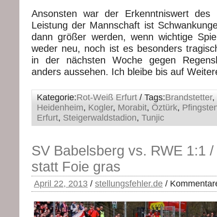
Ansonsten war der Erkenntniswert des S
Leistung der Mannschaft ist Schwankunge
dann größer werden, wenn wichtige Spiel
weder neu, noch ist es besonders tragisc
in der nächsten Woche gegen Regensbu
anders aussehen. Ich bleibe bis auf Weiter
Kategorie:
Rot-Weiß Erfurt
/ Tags:
Brandstetter
,
Heidenheim
,
Kogler
,
Morabit
,
Öztürk
,
Pfingste
Erfurt
,
Steigerwaldstadion
,
Tunjic
SV Babelsberg vs. RWE 1:1 /
statt Foie gras
April 22, 2013
/
stellungsfehler.de
/
Kommentare 