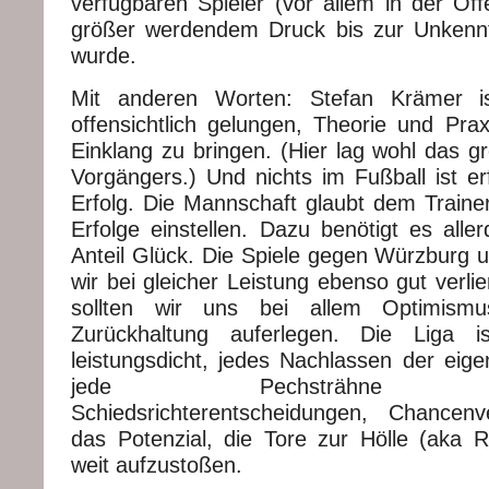
verfügbaren Spieler (vor allem in der Of
größer werdendem Druck bis zur Unkennt
wurde.
Mit anderen Worten: Stefan Krämer is
offensichtlich gelungen, Theorie und Prax
Einklang zu bringen. (Hier lag wohl das gr
Vorgängers.) Und nichts im Fußball ist er
Erfolg. Die Mannschaft glaubt dem Trainer
Erfolge einstellen. Dazu benötigt es alle
Anteil Glück. Die Spiele gegen Würzburg 
wir bei gleicher Leistung ebenso gut verl
sollten wir uns bei allem Optimism
Zurückhaltung auferlegen. Die Liga i
leistungsdicht, jedes Nachlassen der eige
jede Pechsträhne (Ver
Schiedsrichterentscheidungen, Chancen
das Potenzial, die Tore zur Hölle (aka Re
weit aufzustoßen.