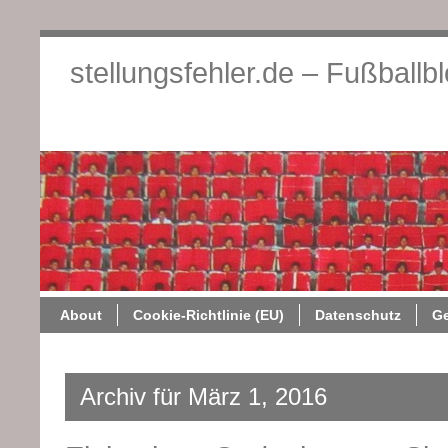
stellungsfehler.de – Fußballb
About
Cookie-Richtlini
About
Cookie-Richtlinie (EU)
Datenschutz
G
Archiv für März 1, 2016