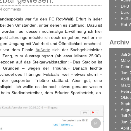
Aufr
DFB
4 comments
Euro
Fußba
andespokals war für den FC Rot-Weiß Erfurt in jeder
Rot-W
 bei den Umständen, unter denen es stattfand. Dazu ist
n worden, auf dessen nochmalige Erwähnung ich hier
pekt allerdings möchte ich doch eingehen, weil er mir
Archiv
gen Umgang mit Wahrheit und Öffentlichkeit erscheint.
nz vor dem Finale
äußerte
sich der Sachgebietsleiter
Juli 
m Zeng, zum Austragungsort (ab etwa Minute 25:00).
März
 bezogen auf das Steigerwaldstadion: «Das Stadion ist
Febr
en Gründen – wegen der Tribüne.» Danach leichte
Juni 
chadel des Thüringer Fußballs, weil – etwas skurril –
April
 der gesperrten Tribüne stattfand. Aber gut, eine
März
allspiel. Ich wollte es dennoch etwas genauer wissen
Febr
 beim Stadionbetreiber, dem Erfurter Sportbetrieb, an.
Okto
Sept
Augu
Juli 
Juni 
April