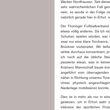
Wacker Nordhausen. Seit diese
sehr wahrscheinlichen Fall gen
nein, es wurde in der Folge na
natürlich gerade hier in Erfurt, 
Der Thüringer Fußballverband 
etwas völlig anderes. Da ich n
Schuhen spielen würden, war i
zwar nur eine klare Torchance, 
Brückner vorbereitet. Wir li
wirkte durchaus konzentriert, p
ich noch auf die übliche Ste
passierte etwas, was in kein
Krämers Mannschaft baute kond
angeführt vom überragenden 
näher in Richtung unseres Tore
Unser physisch angeschlag
Niederlage mobilisieren konnte.
Dies ist in mehr als nur in ei
gewesen, um in Erfurt wahr 
inklusive der sportlichen Pro