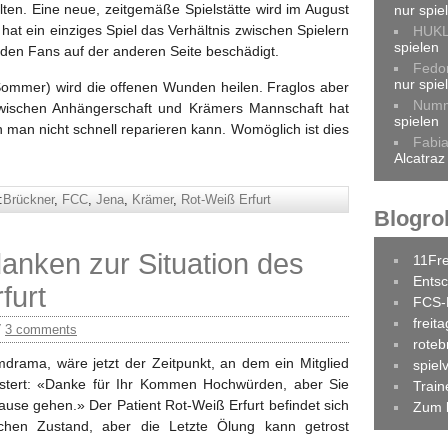
lten. Eine neue, zeitgemäße Spielstätte wird im August
nur spie
 hat ein einziges Spiel das Verhältnis zwischen Spielern
HUK
spielen
 den Fans auf der anderen Seite beschädigt.
Fedo
nur spie
 Sommer) wird die offenen Wunden heilen. Fraglos aber
Num
wischen Anhängerschaft und Krämers Mannschaft hat
spielen
an nicht schnell reparieren kann. Womöglich ist dies
Fabi
Alcatraz
:
Brückner
,
FCC
,
Jena
,
Krämer
,
Rot-Weiß Erfurt
Blogrol
anken zur Situation des
11Fr
Entsc
furt
FCS-
freit
/
3 comments
roteb
mdrama, wäre jetzt der Zeitpunkt, an dem ein Mitglied
spiel
lüstert: «Danke für Ihr Kommen Hochwürden, aber Sie
Trai
use gehen.» Der Patient Rot-Weiß Erfurt befindet sich
Zum 
schen Zustand, aber die Letzte Ölung kann getrost