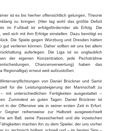
er ist es bis hierher offensichtlich gelungen, Theorie
nklang zu bringen. (Hier lag wohl das größte Defizit
ts im Fußball ist erfolgsfördernder als Erfolg. Die
weil sich mit ihm Erfolge einstellen. Dazu benötigt es
 Glück. Die Spiele gegen Würzburg und Dresden hätten
o gut verlieren können. Daher sollten wir uns bei allem
ckhaltung auferlegen. Die Liga ist so unglaublich
assen der eigenen Konzentration, jede Pechsträhne
terentscheidungen, Chancenverwertung) haben das
ka Regionalliga) erneut weit aufzustoßen.
 Winterverpflichtungen von Daniel Brückner und Samir
ziell für die Leistungssteigerung der Mannschaft zu
 – mit unterschiedlichen Fertigkeiten ausgestattet –
eren. Zumindest an guten Tagen. Daniel Brückner ist
nt in der Offensive wie in seiner ersten Zeit in Erfurt.
der Gegner reihenweise zur Halbzeit ausgewechselt
he am Ball, seine Passsicherheit und die inzwischen
higkeiten machen ihn zu dem Spieler, der uns vorher
mar zu: technisch brillant, schnell und – im besten Sinn –