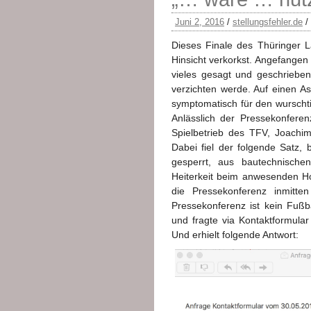
Juni 2, 2016
/
stellungsfehler.de
/
Dieses Finale des Thüringer L
Hinsicht verkorkst. Angefangen
vieles gesagt und geschriebe
verzichten werde. Auf einen As
symptomatisch für den wurschti
Anlässlich der Pressekonfere
Spielbetrieb des TFV, Joachi
Dabei fiel der folgende Satz,
gesperrt, aus bautechnisch
Heiterkeit beim anwesenden Ho
die Pressekonferenz inmitten
Pressekonferenz ist kein Fußb
und fragte via Kontaktformular
Und erhielt folgende Antwort: