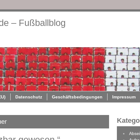
.de – Fußballblog
About
Cookie-Richtlinie (EU)
Datenschutz
Geschäftsb
EU)
Datenschutz
Geschäftsbedingungen
Impressum
Katego
ner
Absei
zbar gewesen.“