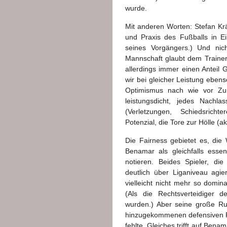
wurde.
Mit anderen Worten: Stefan Kräm
und Praxis des Fußballs in Ei
seines Vorgängers.) Und nich
Mannschaft glaubt dem Trainer, 
allerdings immer einen Anteil
wir bei gleicher Leistung ebens
Optimismus nach wie vor Zurü
leistungsdicht, jedes Nachl
(Verletzungen, Schiedsrich
Potenzial, die Tore zur Hölle (a
Die Fairness gebietet es, die
Benamar als gleichfalls essen
notieren. Beides Spieler, die
deutlich über Liganiveau agi
vielleicht nicht mehr so domina
(Als die Rechtsverteidiger 
wurden.) Aber seine große Ru
hinzugekommenen defensiven Fä
fehlte. Gleiches trifft auf Bena