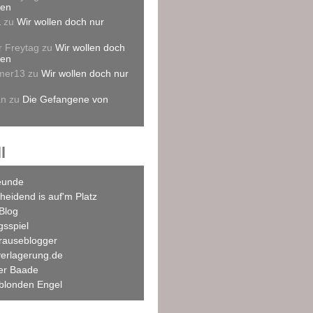
len
L
zu
Wir wollen doch nur
r Freytag
zu
Wir wollen doch
len
mer13
zu
Wir wollen doch nur
an
zu
Die Gefangene von
l
eunde
heidend is auf'm Platz
Blog
agsspiel
rauseblogger
verlagerung.de
ner Baade
blonden Engel