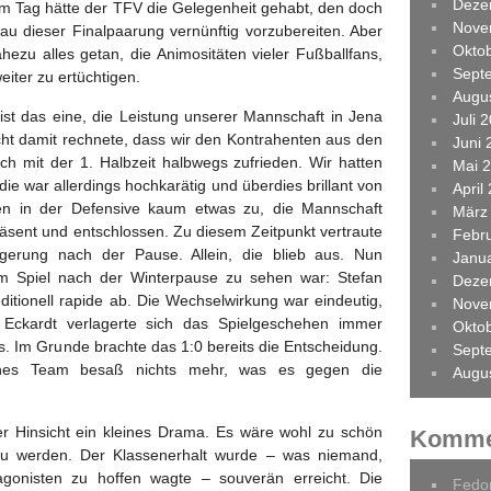
Deze
m Tag hätte der TFV die Gelegenheit gehabt, den doch
Nove
au dieser Finalpaarung vernünftig vorzubereiten. Aber
Okto
hezu alles getan, die Animositäten vieler Fußballfans,
Sept
weiter zu ertüchtigen.
Augu
ist das eine, die Leistung unserer Mannschaft in Jena
Juli 
icht damit rechnete, dass wir den Kontrahenten aus den
Juni 
ch mit der 1. Halbzeit halbwegs zufrieden. Wir hatten
Mai 
die war allerdings hochkarätig und überdies brillant von
April
eßen in der Defensive kaum etwas zu, die Mannschaft
März
räsent und entschlossen. Zu diesem Zeitpunkt vertraute
Febr
igerung nach der Pause. Allein, die blieb aus. Nun
Janu
em Spiel nach der Winterpause zu sehen war: Stefan
Deze
itionell rapide ab. Die Wechselwirkung war eindeutig,
Nove
Eckardt verlagerte sich das Spielgeschehen immer
Okto
s. Im Grunde brachte das 1:0 bereits die Entscheidung.
Sept
enes Team besaß nichts mehr, was es gegen die
Augu
ner Hinsicht ein kleines Drama. Es wäre wohl zu schön
Komme
zu werden. Der Klassenerhalt wurde – was niemand,
tagonisten zu hoffen wagte – souverän erreicht. Die
Fedo