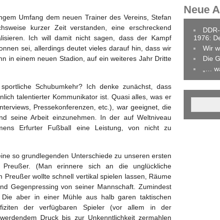
Neue Ar
ringem Umfang dem neuen Trainer des Vereins, Stefan
chsweise kurzer Zeit verstanden, eine erschreckend
DDR-
alisieren. Ich will damit nicht sagen, dass der Kampf
1976: D
nen sei, allerdings deutet vieles darauf hin, dass wir
Wir w
n in einem neuen Stadion, auf ein weiteres Jahr Dritte
Die G
„… w
 sportliche Schubumkehr? Ich denke zunächst, dass
ich talentierter Kommunikator ist. Quasi alles, was er
Interviews, Pressekonferenzen, etc.), war geeignet, die
und seine Arbeit einzunehmen. In der auf Weltniveau
ens Erfurter Fußball eine Leistung, von nicht zu
keine so grundlegenden Unterschiede zu unseren ersten
n Preußer. (Man erinnere sich an die unglückliche
 Preußer wollte schnell vertikal spielen lassen, Räume
 und Gegenpressing von seiner Mannschaft. Zumindest
e. Die aber in einer Mühle aus halb garen taktischen
fiziten der verfügbaren Spieler (vor allem in der
werdendem Druck bis zur Unkenntlichkeit zermahlen