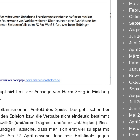
März
Febr
Okto
Sept
Augu
Juli 
Juni 
April
März
Febr
Janu
Nove
Okto
Sept
pt nicht mit der Aussage von Herrn Zeng in Einklang
Augu
d.
Juli 
Juni 
lettantismen im Vorfeld des Spiels. Das geht schon bei
Mai 
en Spielort bzw. die Vergabe nicht eindeutig bestimmt
April
willkür (und/oder Trägheit, und/oder Unfähigkeit) lässt.
März
undigen Tatsache, dass man sich erst viel zu spät mit
Febr
ste. Am 27. April gewann Jena sein Halbfinale gegen