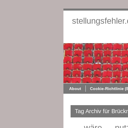
stellungsfehler
About
Cookie-Richtlinie (
Tag Archiv für Brück
„… wäre … nut