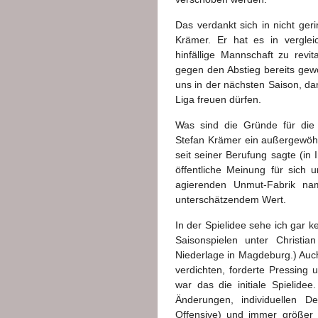
Das verdankt sich in nicht ge
Krämer. Er hat es in verglei
hinfällige Mannschaft zu revit
gegen den Abstieg bereits gewon
uns in der nächsten Saison, dan
Liga freuen dürfen.
Was sind die Gründe für die
Stefan Krämer ein außergewöhnl
seit seiner Berufung sagte (in 
öffentliche Meinung für sich 
agierenden Unmut-Fabrik nam
unterschätzendem Wert.
In der Spielidee sehe ich gar 
Saisonspielen unter Christia
Niederlage in Magdeburg.) Auch
verdichten, forderte Pressing
war das die initiale Spielide
Änderungen, individuellen De
Offensive) und immer größer 