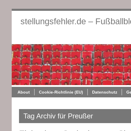
stellungsfehler.de – Fußballb
About
Cookie-Richtlini
About
Cookie-Richtlinie (EU)
Datenschutz
G
Tag Archiv für Preußer