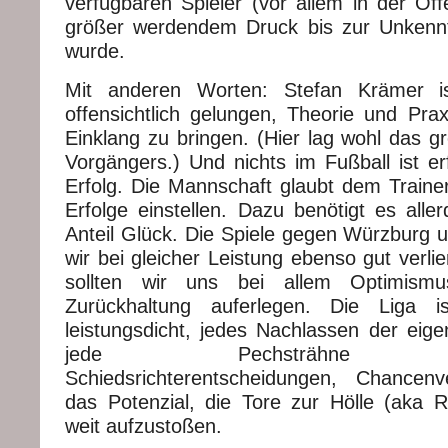
verfügbaren Spieler (vor allem in der Of
größer werdendem Druck bis zur Unkennt
wurde.
Mit anderen Worten: Stefan Krämer is
offensichtlich gelungen, Theorie und Prax
Einklang zu bringen. (Hier lag wohl das gr
Vorgängers.) Und nichts im Fußball ist er
Erfolg. Die Mannschaft glaubt dem Trainer
Erfolge einstellen. Dazu benötigt es alle
Anteil Glück. Die Spiele gegen Würzburg 
wir bei gleicher Leistung ebenso gut verl
sollten wir uns bei allem Optimism
Zurückhaltung auferlegen. Die Liga i
leistungsdicht, jedes Nachlassen der eige
jede Pechsträhne (Ver
Schiedsrichterentscheidungen, Chancen
das Potenzial, die Tore zur Hölle (aka Re
weit aufzustoßen.