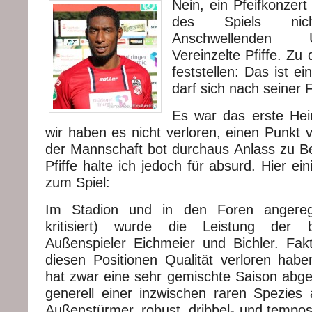
Nein, ein Pfeifkonzer
des Spiels nic
Anschwellenden
Vereinzelte Pfiffe. Zu
feststellen: Das ist ei
darf sich nach seiner 
Es war das erste Hei
wir haben es nicht verloren, einen Punkt 
der Mannschaft bot durchaus Anlass zu Bes
Pfiffe halte ich jedoch für absurd. Hier e
zum Spiel:
Im Stadion und in den Foren angeregt
kritisiert) wurde die Leistung der b
Außenspieler Eichmeier und Bichler. Fakt
diesen Positionen Qualität verloren hab
hat zwar eine sehr gemischte Saison abgel
generell einer inzwischen raren Spezies a
Außenstürmer, robust, dribbel- und tempo