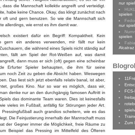
nur spie
dass die Mannschaft kollektiv angreift und verteidigt.
HUK
ite, habe keine Chance. Okay, das klingt zunächst nach
spielen
ner oft und gern benutzen. So wie die Mannschaft sich
Fedo
te allerdings, wie ernst es ihm damit war.
nur spie
Num
sch existiert dafür ein Begriff: Kompaktheit. Kein
spielen
 gern ein anderes verwenden, mir fällt nur kein
Fabi
Alcatraz
 Zuschauern, die während eines Spiels nicht ständig auf
chten, fällt am Spiel der Rot-Weißen auf, was damit
ngreift, dann muss er sich (oft) gegen eine scheinbar
Blogrol
e Erfurter Spieler behaupten, die ihm für seine
um noch Zeit zu geben die Absicht haben. Weswegen
11Fr
ben. Das liest sich jetzt ebenfalls relativ banal, ist aber,
Entsc
chtet, großes Kino. Nur so war es möglich, dass wir,
FCS-
 man denke nur an den durchgängig famosen Auftritt in
freit
 Spiels das dominante Team waren. Dies ist keinesfalls
roteb
wie vieles im Fußball, anfällig für Störungen jeder Art.
spiel
 Pressingfußball auch grandios scheitern, wie es das
Trai
belegt. Die Feinjustierung innerhalb der Mannschaft muss
Zum 
hat der Gegner immer die Möglichkeit, freie Räume zu
um Beispiel das Pressing im Mittelfeld des Öfteren