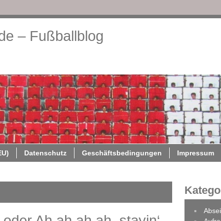
.de – Fußballblog
About
Cookie-Richtlinie (EU)
Datenschutz
Geschäftsb
EU)
Datenschutz
Geschäftsbedingungen
Impressum
Katego
Absei
 oder Ah ah ah ah, stayin‘