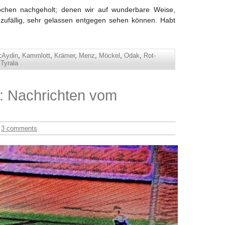
chen nachgeholt; denen wir auf wunderbare Weise,
s zufällig, sehr gelassen entgegen sehen können. Habt
:
Aydin
,
Kammlott
,
Krämer
,
Menz
,
Möckel
,
Odak
,
Rot-
,
Tyrala
t: Nachrichten vom
/
3 comments