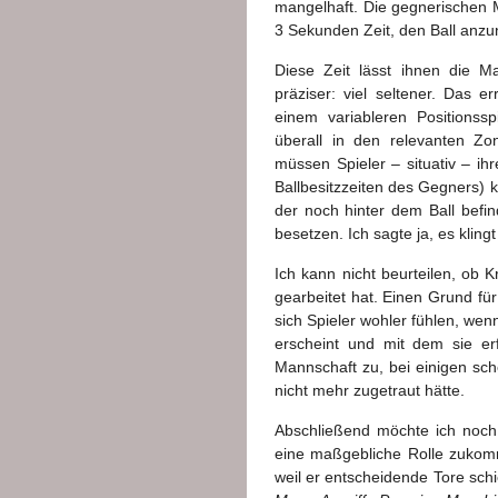
mangelhaft. Die gegnerischen Mi
3 Sekunden Zeit, den Ball anzu
Diese Zeit lässt ihnen die M
präziser: viel seltener. Das
einem variableren Positionss
überall in den relevanten Zo
müssen Spieler – situativ – i
Ballbesitzzeiten des Gegners) k
der noch hinter dem Ball befi
besetzen. Ich sagte ja, es klingt
Ich kann nicht beurteilen, ob K
gearbeitet hat. Einen Grund für
sich Spieler wohler fühlen, wenn
erscheint und mit dem sie erfo
Mannschaft zu, bei einigen sch
nicht mehr zugetraut hätte.
Abschließend möchte ich noch
eine maßgebliche Rolle zukomm
weil er entscheidende Tore schi