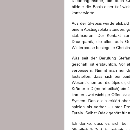
Niederlagenserie, die auch C
bildete die Basis einer tief wi
konservierte.
Aus der Skepsis wurde alsbald 
einem Abstiegsplatz standen, ge
stabilisieren. Der Kontakt z
Dauerpanik, die allen aufs G
Winterpause besiegelte Christi
Was seit der Berufung Stefa
geschah, ist erstaunlich. Vor a
verbessern. Nimmt man nur de
feststellen, dass sich bei be
Wesentlichen auf die Spieler,
Krämer ließ (mehrheitlich) ein 
kamen zwei wichtige Offensivspi
System. Das allein erklärt aber
spielen als vorher – unter Pr
Tyrala. Selbst Odak gehört für 
Ich denke, dass es sich bei
öffentlich äußert. Er betonte a