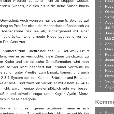
hristian Preußer zunächst nicht zu stoppen wusste,
Deze
rkenden Skepsis, die sich bis in die neue Saison hinein
Nove
Okto
Sept
Gewissheit. Auch wenn wir nur bis zum 5. Spieltag auf
Augu
lang es Preußer nicht, die Mannschaft fußballerisch zu
Juli 
ur Abstiegszone riss nie ab, einhergehend mit einer
Juni 
emüt drückte. Eine erneute Niederlagenserie vor der
Mai 
an Preußers Aus.
April
März
n Krämers zum Cheftrainer des FC Rot-Weiß Erfurt
Febr
llem, weil er es vermochte, viele Dinge gleichzeitig zu
Janu
n Kader und die taktische Grundformation, wird man
Deze
iden so viel nicht geändert hat. Krämer vertraute im
Nove
 die schon unter Preußer zum Einsatz kamen, und auch
Okto
4-2-3-1-System spielen. Klar, mit Brückner und Benamar
Sept
eler hinzu und zuweilen variiert er mit einem 4-1-4-1-
Augu
 nicht, warum einige Spieler plötzlich sehr viel besser
eußer und teilweise sogar unter Kogler. Aydin, Menz,
mich in diese Kategorie.
Komme
 Krämer lohnt, sehr genau zuzuhören, wenn er sich
Fedo
m Anfang seiner Tätigkeit nachdrücklich, es sei für ihn