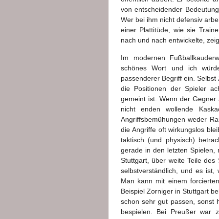
von entscheidender Bedeutung, 
Wer bei ihm nicht defensiv arbe
einer Plattitüde, wie sie Trai
nach und nach entwickelte, zeig
Im modernen Fußballkauderwel
schönes Wort und ich würde
passenderer Begriff ein. Selbst
die Positionen der Spieler a
gemeint ist: Wenn der Gegner a
nicht enden wollende Kaskad
Angriffsbemühungen weder Ra
die Angriffe oft wirkungslos blei
taktisch (und physisch) betra
gerade in den letzten Spielen,
Stuttgart, über weite Teile des
selbstverständlich, und es ist, 
Man kann mit einem forcierten
Beispiel Zorniger in Stuttgart 
schon sehr gut passen, sonst 
bespielen. Bei Preußer war z