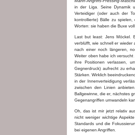
Mann-Angriffs-Pressing-Masch
in der Liga. Seine Dynamik un
Verteidiger (oder auch der To
kontrollierte) Bälle zu spielen,
Worten: sie haben die Buxe voll
Last but least: Jens Möckel. 
verblüfft, wie schnell er wiede
nach einer noch längeren, no
Weiter oben habe ich versucht zu
ihre Positionen verlassen, 
Gegnerdruck) aufrecht zu erha
Stärken. Wirklich beeindruckend,
in der Innenverteidigung verlä
zwischen den Linien anbieten
Ballgewinne, die er, nächstes g
Gegenangriffen umwandeln kan
Oh, das ist mir jetzt relativ a
nicht weniger wichtige Aspekt
Standards und die Fokussieru
bei eigenen Angriffen.