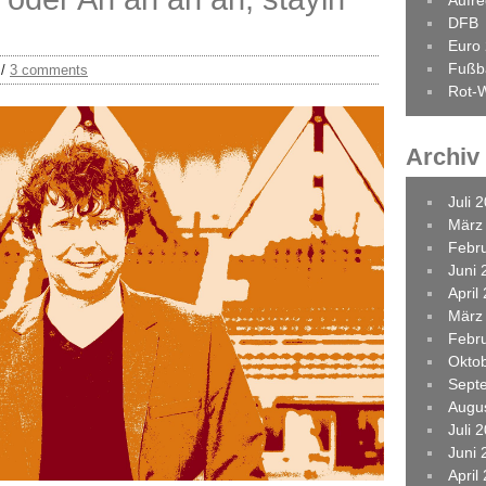
Aufr
DFB
Euro
Fußba
/
3 comments
Rot-W
Archiv
Juli 
März
Febr
Juni 
April
März
Febr
Okto
Sept
Augu
Juli 
Juni 
April