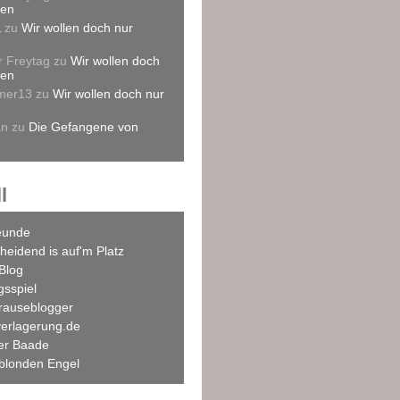
len
L
zu
Wir wollen doch nur
r Freytag
zu
Wir wollen doch
len
mer13
zu
Wir wollen doch nur
an
zu
Die Gefangene von
l
eunde
heidend is auf'm Platz
Blog
agsspiel
rauseblogger
verlagerung.de
ner Baade
blonden Engel