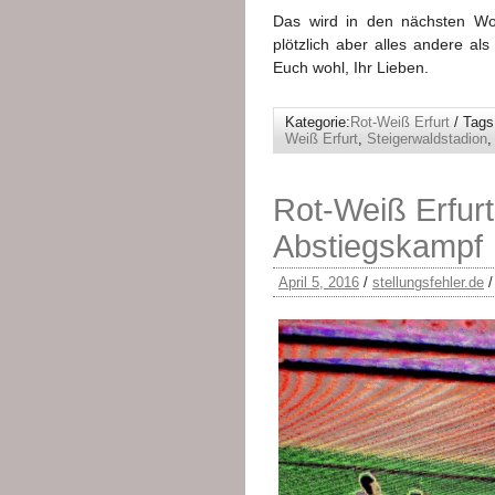
Das wird in den nächsten Wo
plötzlich aber alles andere al
Euch wohl, Ihr Lieben.
Kategorie:
Rot-Weiß Erfurt
/ Tags
Weiß Erfurt
,
Steigerwaldstadion
Rot-Weiß Erfur
Abstiegskampf
April 5, 2016
/
stellungsfehler.de