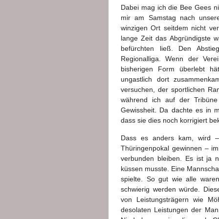
Dabei mag ich die Bee Gees nich
mir am Samstag nach unser
winzigen Ort seitdem nicht ver
lange Zeit das Abgründigste w
befürchten ließ. Den Abst
Regionalliga. Wenn der Verei
bisherigen Form überlebt hä
ungastlich dort zusammenkame
versuchen, der sportlichen Ran
während ich auf der Tribün
Gewissheit. Da dachte es in mi
dass sie dies noch korrigiert 
Dass es anders kam, wird –
Thüringenpokal gewinnen – i
verbunden bleiben. Es ist ja 
küssen musste. Eine Mannschaft,
spielte. So gut wie alle ware
schwierig werden würde. Dies
von Leistungsträgern wie Mö
desolaten Leistungen der Mann