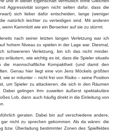
ine
und in dieser Eigenschaft vermutlich ohne Gleichen
d Aggressivität sorgen nicht selten dafür, dass die
rwart) sich lieber dafür entscheiden, lange (weniger
 die natürlich leichter zu verteidigen sind. Mit anderen
, wenn Kammlott wie ein Berserker auf sie zu stürmt.
Bereits nach seiner letzten langen Verletzung war ich
r auf hohem Niveau zu spielen in der Lage war. Diesmal,
ch schwereren Verletzung, bin ich das nicht minder.
 erläutern, wie wichtig es ist, dass die Spieler situativ
um die mannschaftliche Kompaktheit (und damit den
lten. Genau hier liegt eine von Jens Möckels größten
 wie er mitunter – nicht frei von Risiko – seine Position
sst, um Spieler zu attackieren, die sich in den Räumen
. Dabei gelingen ihm zuweilen äußerst spektakuläre
roßes Lob, dann auch häufig direkt in die Einleitung von
n.
usführlich geraten. Dabei bin auf verschiedene andere,
e gar nicht zu sprechen gekommen. Als da wären: die
ng bzw. Überladung bestimmter Zonen des Spielfeldes