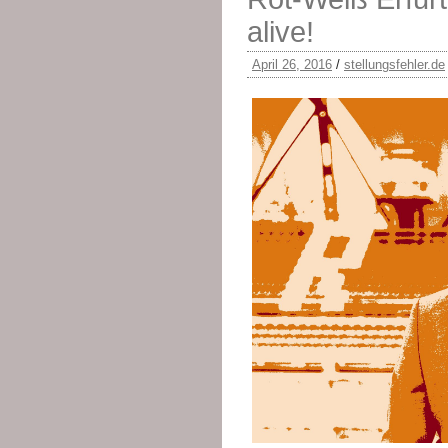
alive!
April 26, 2016
/
stellungsfehler.de