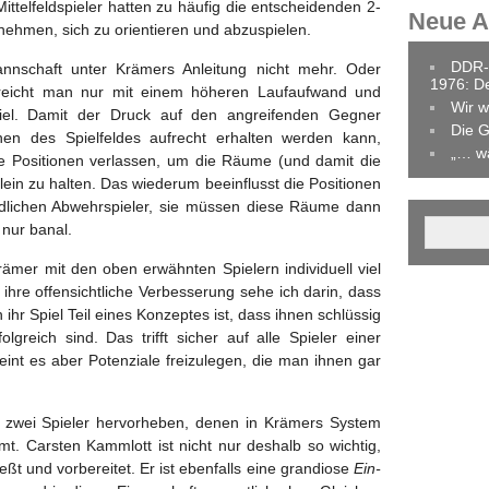
ttelfeldspieler hatten zu häufig die entscheidenden 2-
Neue Ar
nehmen, sich zu orientieren und abzuspielen.
DDR-
annschaft unter Krämers Anleitung nicht mehr. Oder
1976: D
 erreicht man nur mit einem höheren Laufaufwand und
Wir w
piel. Damit der Druck auf den angreifenden Gegner
Die G
nen des Spielfeldes aufrecht erhalten werden kann,
„… w
hre Positionen verlassen, um die Räume (und damit die
lein zu halten. Das wiederum beeinflusst die Positionen
ndlichen Abwehrspieler, sie müssen diese Räume dann
 nur banal.
rämer mit den oben erwähnten Spielern individuell viel
 ihre offensichtliche Verbesserung sehe ich darin, dass
 ihr Spiel Teil eines Konzeptes ist, dass ihnen schlüssig
lgreich sind. Das trifft sicher auf alle Spieler einer
eint es aber Potenziale freizulegen, die man ihnen gar
 zwei Spieler hervorheben, denen in Krämers System
t. Carsten Kammlott ist nicht nur deshalb so wichtig,
eßt und vorbereitet. Er ist ebenfalls eine grandiose
Ein-