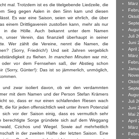
März
t mal. Trotzdem ist es die titelgebende Liedzeile, die
Febr
em Sieg gegen Aalen in den Sinn kam und diesen
Okto
lässt. Es war eine Saison, seien wir ehrlich, die über
Sept
as einem Drittligaverein zustoßen kann, mehr als nur
Augu
ieg in die Hölle. Auch bekannt unter dem Namen
Juli 
n, unser Verein, das finanziell überhaupt in seiner
Juni 
tte. Wer zählt die Vereine, nennt die Namen, die
April
n? (Sorry, Friedrich!) Und seit Jahren vergeblich
März
dständigkeit zu fliehen.
In manchen Minuten
war mir,
Febr
e oder vor dem Fernsehen saß, der Abstieg schon
Janu
r (Sorry, Günter!): Das ist so jämmerlich, unmöglich,
Nove
bekommen.
Okto
 und zwar isoliert davon, ob wir den verdammten
Sept
mmer mit dem Namen und der Person Stefan Krämers
Augu
nicht so, dass er nur einen schlafenden Riesen wach
Juli 
 die für jeden offensichtlich weit unter ihrem Potenzial
Juni 
n sich vor der Saison einig, dass es vermutlich sehr
Mai 
e berechtigte Sorge gründete sich auf dem Weggang
April
hwald, Czichos und Wiegel. Sowie auf mehrheitlich
März
schaft in der zweiten Hälfte der letzten Saison. Eine
Febr