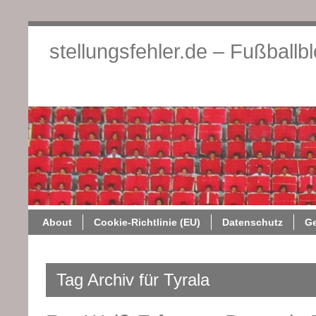
stellungsfehler.de – Fußballb
About
Cookie-Richtlini
About
Cookie-Richtlinie (EU)
Datenschutz
G
Tag Archiv für Tyrala