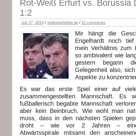
Rot-Weiß Erfurt vs. Borussia 
1:2
Juli 27, 2014
/
stellungsfehler.de
/
11 comments
Mir hängt die Gesc
Engelhardt noch tie
mein Verhältnis zum 
so ambivalent wie lang
gestern begann d
Gelegenheit also, sich
Aspekte zu konzentrie
Es war das erste Spiel einer auf viel
zusammengestellten Mannschaft. Es 
fußballerisch begabte Mannschaft verloren
aber kein Beinbruch. Wie wohl man natür
muss, dass in den nächsten Spielen gep
droht – wie vor 2 Jahren – eine 
Abwärtsspirale mitsamt den anscheinen