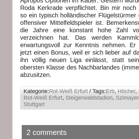
Apropos Optionen im Kader: Gestern wur
Roda Kerkrade verpflichtet. Bin mir noch 
so ein typisch holländischer Flügelstürmer
offensiver Mittelfeldspieler ist. Bemerken
die Jahre eine konstant hohe Zahl vo
verzeichnen hat. Das werden Kammlo
erwartungsvoll zur Kenntnis nehmen. Er
jetzt einen Bonus, weil er sich lieber auf 
ihn völlig neuen Liga einlässt, statt sei
obersten Klasse des Nachbarlandes (immer
abzusitzen.
Kategorie:
Rot-Weiß Erfurt
/ Tags:
Erb
,
Höcher
,
Rot-Weiß Erfurt
,
Steigerwaldstadion
,
Szimayer
Stuttgart
2 comments