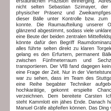
erstaunlichen Präzision einherging. Adre
nicht selten Sebastian Szimayer, der
physischer Präsenz und Zweikampfges
dieser Bälle unter Kontrolle bzw. zum 
konnte. Die Raumaufteilung unserer Of
glänzend abgestimmt, sodass viele unklare
eine Beute der beiden zentralen Mittelfeld
könnte dafür den Begriff Raumdominan
alles führte selten direkt zu klaren Torge
gelang es den Erfurtern, permanent Bäl
zwischen Fünfmeterraum und Sechze
transportieren. Der VfB fand dagegen kein
eine Frage der Zeit. Nur in der Viertelst
war zu sehen, dass im Team des Stuttg
eine Reihe begabter Techniker aufgeb
hochkarätige, gekonnt erspielte Ch
verzeichnen. Dem bereitete Carsten Ich
steht Kammlott ein jähes Ende. Danach h
Manuel Gräfe abpfeifen können. Das Ding 