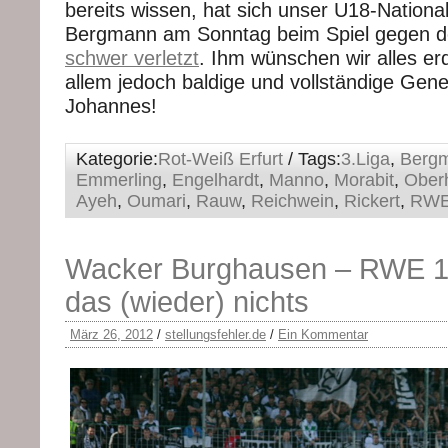
bereits wissen, hat sich unser U18-Nationa
Bergmann am Sonntag beim Spiel gegen d
schwer verletzt
. Ihm wünschen wir alles er
allem jedoch baldige und vollständige Gen
Johannes!
Kategorie:
Rot-Weiß Erfurt
/ Tags:
3.Liga
,
Berg
Emmerling
,
Engelhardt
,
Manno
,
Morabit
,
Ober
Ayeh
,
Oumari
,
Rauw
,
Reichwein
,
Rickert
,
RW
Wacker Burghausen – RWE 1:
das (wieder) nichts
März 26, 2012
/
stellungsfehler.de
/
Ein Kommentar