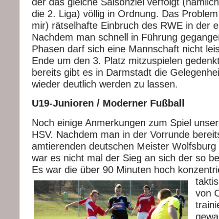
der das gleiche Saisonziel verfolgt (nämlich
die 2. Liga) völlig in Ordnung. Das Problem
mir) rätselhafte Einbruch des RWE in der e
Nachdem man schnell in Führung gegangen
Phasen darf sich eine Mannschaft nicht lei
Ende um den 3. Platz mitzuspielen gedenk
bereits gibt es in Darmstadt die Gelegenhe
wieder deutlich werden zu lassen.
U19-Junioren / Moderner Fußball
Noch einige Anmerkungen zum Spiel unse
HSV. Nachdem man in der Vorrunde bereit
amtierenden deutschen Meister Wolfsburg
war es nicht mal der Sieg an sich der so 
Es war die über 90 Minuten hoch
konzentri
takti
von C
train
gewan