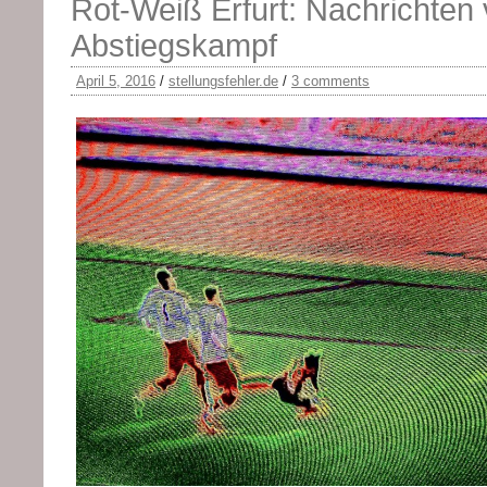
Rot-Weiß Erfurt: Nachrichten
Abstiegskampf
April 5, 2016
/
stellungsfehler.de
/
3 comments