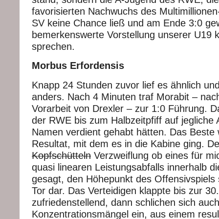
favorisierten Nachwuchs des Multimillion
SV keine Chance ließ und am Ende 3:0 gew
bemerkenswerte Vorstellung unserer U19 
sprechen.
Morbus Erfordensis
Knapp 24 Stunden zuvor lief es ähnlich und
anders. Nach 4 Minuten traf Morabit – nac
Vorarbeit von Drexler – zur 1:0 Führung. D
der RWE bis zum Halbzeitpfiff auf jegliche A
Namen verdient gehabt hätten. Das Beste
Resultat, mit dem es in die Kabine ging. D
Kopfschütteln
Verzweiflung ob eines für mic
quasi linearen Leistungsabfalls innerhalb d
gesagt, den Höhepunkt des Offensivspiels s
Tor dar. Das Verteidigen klappte bis zur 3
zufriedenstellend, dann schlichen sich auch
Konzentrationsmängel ein, aus einem result