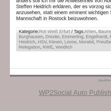
anders soll ich mir die Anwesenheit von Au
Steffen Heidrich erklären, der es vorzog s
anzusehen, statt einem eminent wichtigen S
Mannschaft in Rostock beizuwohnen.
Kategorie:
Rot-Weiß Erfurt
/ Tags:
Ahlen
,
Baumg
Burghausen
,
Drexler
,
Emmerling
,
Engelhardt
,
Heidrich
,
HSV
,
Klewin
,
Loose
,
Morabit
,
Preuße
Relegation
,
RWE
,
Weidlich
WordPre
WP2Social Auto Publis