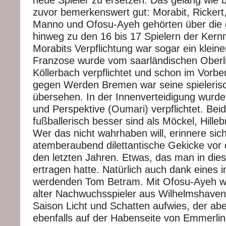
neue Spieler zu ersetzen. Das gelang wie b
zuvor bemerkenswert gut: Morabit, Ricker
Manno und Ofosu-Ayeh gehörten über die
hinweg zu den 16 bis 17 Spielern der Ker
Morabits Verpflichtung war sogar ein kleine
Franzose wurde vom saarländischen Oberli
Köllerbach verpflichtet und schon im Vorbe
gegen Werden Bremen war seine spielerisc
übersehen. In der Innenverteidigung wurd
und Perspektive (Oumari) verpflichtet. Beid
fußballerisch besser sind als Möckel, Hille
Wer das nicht wahrhaben will, erinnere sic
atemberaubend dilettantische Gekicke vor 
den letzten Jahren. Etwas, das man in die
ertragen hatte. Natürlich auch dank eines 
werdenden Tom Betram. Mit Ofosu-Ayeh wu
alter Nachwuchsspieler aus Wilhelmshaven
Saison Licht und Schatten aufwies, der abe
ebenfalls auf der Habenseite von Emmerlin