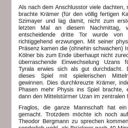
Als nach dem Anschlusstor viele dachten, 
brachte Krämer (für den völlig fertigen K
Szimayer und lag damit, nicht zum ers
letzten Mal an diesem Nachmittag, vö
entscheidende dritte Tor wurde von
richtiggehend erzwungen. Mit seiner phy
Präsenz kamen die (ohnehin schwachen) In
Kölner bis zum Ende überhaupt nicht zurec
überraschende Einwechselung Uzans fü
Tyrala erwies sich als gut durchdacht. 
dieses Spiel mit spielerischen Mitte
gewinnen. Dies durchkreuzte Krämer, inde
Phasen mehr Physis ins Spiel brachte, 
dann den Mittelstürmer Uzan im zentralen M
Fraglos, die ganze Mannschaft hat ein
gemacht. Trotzdem möchte ich noch auf
Theodor Bergmann zu sprechen komme
sonderlich wohl, als Brückner nach 40 Mi