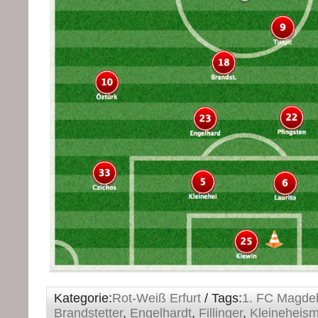
Kategorie:
Rot-Weiß Erfurt
/ Tags:
1. FC Magde
Brandstetter
,
Engelhardt
,
Fillinger
,
Kleineheis