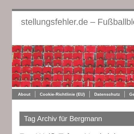
stellungsfehler.de – Fußballb
About
Cookie-Richtlini
About
Cookie-Richtlinie (EU)
Datenschutz
G
Tag Archiv für Bergmann