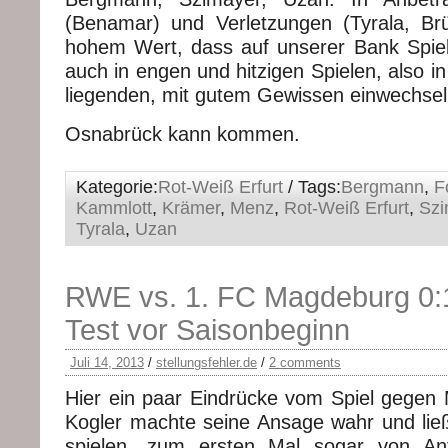
(Benamar) und Verletzungen (Tyrala, Br
hohem Wert, dass auf unserer Bank Spiel
auch in engen und hitzigen Spielen, also in
liegenden, mit gutem Gewissen einwechsel
Osnabrück kann kommen.
Kategorie:
Rot-Weiß Erfurt
/ Tags:
Bergmann
,
F
Kammlott
,
Krämer
,
Menz
,
Rot-Weiß Erfurt
,
Szi
Tyrala
,
Uzan
RWE vs. 1. FC Magdeburg 0:1 
Test vor Saisonbeginn
Juli 14, 2013
/
stellungsfehler.de
/
2 comments
Hier ein paar Eindrücke vom Spiel gegen
Kogler machte seine Ansage wahr und lie
spielen, zum ersten Mal sogar von An