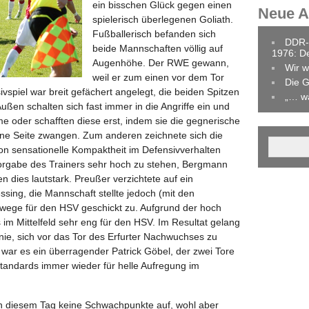
ein bisschen Glück gegen einen
Neue Ar
spielerisch überlegenen Goliath.
Fußballerisch befanden sich
DDR-
beide Mannschaften völlig auf
1976: D
Augenhöhe. Der RWE gewann,
Wir w
weil er zum einen vor dem Tor
Die G
sivspiel war breit gefächert angelegt, die beiden Spitzen
„… w
ßen schalten sich fast immer in die Angriffe ein und
ume oder schafften diese erst, indem sie die gegnerische
ne Seite zwangen. Zum anderen zeichnete sich die
on sensationelle Kompaktheit im Defensivverhalten
 Vorgabe des Trainers sehr hoch zu stehen, Bergmann
n dies lautstark. Preußer verzichtete auf ein
sing, die Mannschaft stellte jedoch (mit den
wege für den HSV geschickt zu. Aufgrund der hoch
im Mittelfeld sehr eng für den HSV. Im Resultat gelang
ie, sich vor das Tor des Erfurter Nachwuchses zu
, war es ein überragender Patrick Göbel, der zwei Tore
tandards immer wieder für helle Aufregung im
n diesem Tag keine Schwachpunkte auf, wohl aber