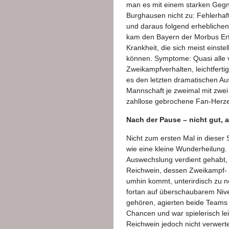
man es mit einem starken Gegne
Burghausen nicht zu: Fehlerhaft
und daraus folgend erheblichen 
kam den Bayern der Morbus Erf
Krankheit, die sich meist einste
können. Symptome: Quasi alle v
Zweikampfverhalten, leichtferti
es den letzten dramatischen Au
Mannschaft je zweimal mit zwei
zahllose gebrochene Fan-Herz
Nach der Pause – nicht gut, 
Nicht zum ersten Mal in dieser
wie eine kleine Wunderheilung.
Auswechslung verdient gehabt, 
Reichwein, dessen Zweikampf- 
umhin kommt, unterirdisch zu ne
fortan auf überschaubarem Nive
gehören, agierten beide Teams 
Chancen und war spielerisch le
Reichwein jedoch nicht verwerte