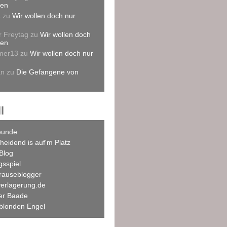
len
L
zu
Wir wollen doch nur
r Freytag
zu
Wir wollen doch
len
mer13
zu
Wir wollen doch nur
an
zu
Die Gefangene von
l
eunde
heidend is auf'm Platz
Blog
agsspiel
rauseblogger
verlagerung.de
ner Baade
blonden Engel