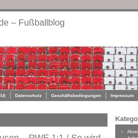
.de – Fußballblog
About
Cookie-Richtlinie (EU)
Datenschutz
Geschäftsb
EU)
Datenschutz
Geschäftsbedingungen
Impressum
Katego
Absei
sen – RWE 1:1 / So wird