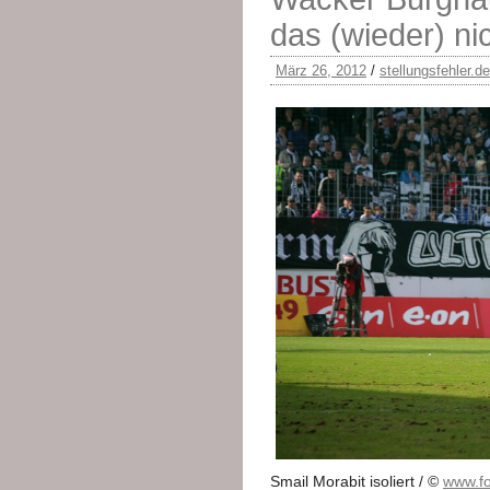
das (wieder) ni
März 26, 2012
/
stellungsfehler.de
Smail Morabit isoliert / ©
www.fo