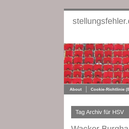
stellungsfehler
About
Cookie-Richtlinie (
Tag Archiv für HSV
Wacker Burghau