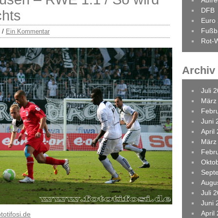
Aufr
DFB
chts
Euro
Fußba
/
Ein Kommentar
Rot-W
Archiv
Juli 
März
Febr
Juni 
April
März
Febr
Okto
Sept
Augu
Juli 
Juni 
April
totifosi.de