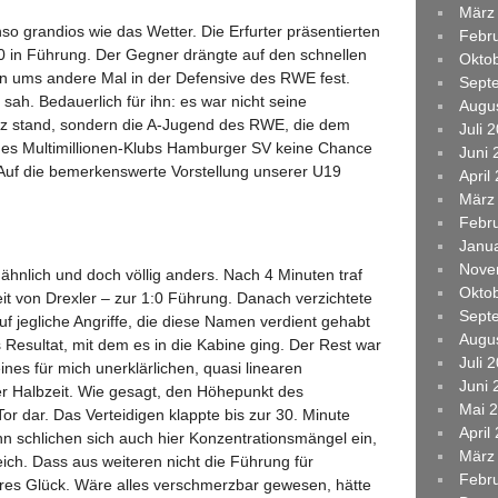
März
o grandios wie das Wetter. Die Erfurter präsentierten
Febr
:0 in Führung. Der Gegner drängte auf den schnellen
Okto
ein ums andere Mal in der Defensive des RWE fest.
Sept
sah. Bedauerlich für ihn: es war nicht seine
Augu
tz stand, sondern die A-Jugend des RWE, die dem
Juli 
des Multimillionen-Klubs Hamburger SV keine Chance
Juni 
Auf die bemerkenswerte Vorstellung unserer U19
April
März
Febr
Janu
Nove
ähnlich und doch völlig anders. Nach 4 Minuten traf
Okto
it von Drexler – zur 1:0 Führung. Danach verzichtete
Sept
uf jegliche Angriffe, die diese Namen verdient gehabt
Augu
Resultat, mit dem es in die Kabine ging. Der Rest war
Juli 
nes für mich unerklärlichen, quasi linearen
Juni 
ser Halbzeit. Wie gesagt, den Höhepunkt des
Mai 
 Tor dar. Das Verteidigen klappte bis zur 30. Minute
April
nn schlichen sich auch hier Konzentrationsmängel ein,
März
eich. Dass aus weiteren nicht die Führung für
Febr
res Glück. Wäre alles verschmerzbar gewesen, hätte