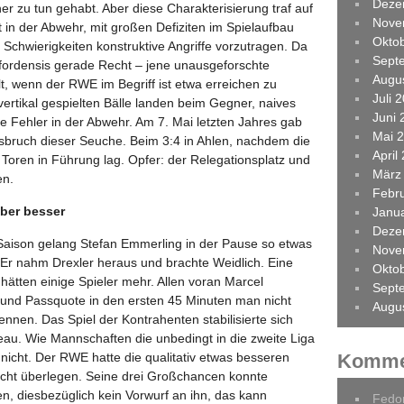
Deze
r zu tun gehabt. Aber diese Charakterisierung traf auf
Nove
 in der Abwehr, mit großen Defiziten im Spielaufbau
Okto
Schwierigkeiten konstruktive Angriffe vorzutragen. Da
Sept
ordensis gerade Recht – jene unausgeforschte
Augu
llt, wenn der RWE im Begriff ist etwa erreichen zu
Juli 
ertikal gespielten Bälle landen beim Gegner, naives
Juni 
ge Fehler in der Abwehr. Am 7. Mai letzten Jahres gab
Mai 
sbruch dieser Seuche. Beim 3:4 in Ahlen, nachdem die
April
 Toren in Führung lag. Opfer: der Relegationsplatz und
März
en.
Febr
aber besser
Janu
Deze
 Saison gelang Stefan Emmerling in der Pause so etwas
Nove
 Er nahm Drexler heraus und brachte Weidlich. Eine
Okto
hätten einige Spieler mehr. Allen voran Marcel
Sept
und Passquote in den ersten 45 Minuten man nicht
Augu
nnen. Das Spiel der Kontrahenten stabilisierte sich
au. Wie Mannschaften die unbedingt in die zweite Liga
Komme
nicht. Der RWE hatte die qualitativ etwas besseren
icht überlegen. Seine drei Großchancen konnte
n, diesbezüglich kein Vorwurf an ihn, das kann
Fedo