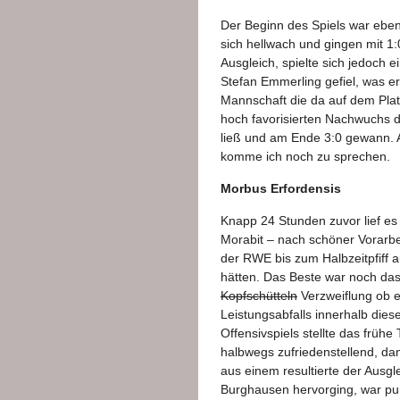
Der Beginn des Spiels war ebens
sich hellwach und gingen mit 1
Ausgleich, spielte sich jedoch 
Stefan Emmerling gefiel, was er 
Mannschaft die da auf dem Pla
hoch favorisierten Nachwuchs 
ließ und am Ende 3:0 gewann. 
komme ich noch zu sprechen.
Morbus Erfordensis
Knapp 24 Stunden zuvor lief es 
Morabit – nach schöner Vorarbe
der RWE bis zum Halbzeitpfiff a
hätten. Das Beste war noch das 
Kopfschütteln
Verzweiflung ob ei
Leistungsabfalls innerhalb die
Offensivspiels stellte das frühe
halbwegs zufriedenstellend, da
aus einem resultierte der Ausgl
Burghausen hervorging, war pu