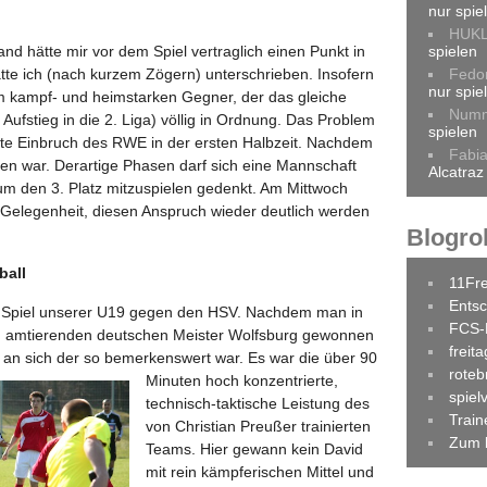
nur spie
HUK
spielen
and hätte mir vor dem Spiel vertraglich einen Punkt in
Fedo
tte ich (nach kurzem Zögern) unterschrieben. Insofern
nur spie
m kampf- und heimstarken Gegner, der das gleiche
Num
 Aufstieg in die 2. Liga) völlig in Ordnung. Das Problem
spielen
afte Einbruch des RWE in der ersten Halbzeit. Nachdem
Fabi
n war. Derartige Phasen darf sich eine Mannschaft
Alcatraz
 um den 3. Platz mitzuspielen gedenkt. Am Mittwoch
e Gelegenheit, diesen Anspruch wieder deutlich werden
Blogrol
ball
11Fr
Entsc
Spiel unserer U19 gegen den HSV. Nachdem man in
FCS-
n amtierenden deutschen Meister Wolfsburg gewonnen
freit
g an sich der so bemerkenswert war. Es war die über 90
roteb
Minuten hoch
konzentrierte,
spiel
technisch-taktische Leistung des
Trai
von Christian Preußer trainierten
Zum 
Teams. Hier gewann kein David
mit rein kämpferischen Mittel und