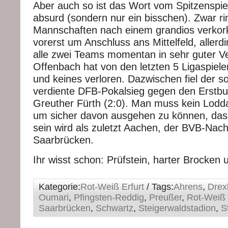
Aber auch so ist das Wort vom Spitzenspiel 
absurd (sondern nur ein bisschen). Zwar r
Mannschaften nach einem grandios verkork
vorerst um Anschluss ans Mittelfeld, allerd
alle zwei Teams momentan in sehr guter V
Offenbach hat von den letzten 5 Ligaspiel
und keines verloren. Dazwischen fiel der so
verdiente DFB-Pokalsieg gegen den Erstbu
Greuther Fürth (2:0). Man muss kein Lodd
um sicher davon ausgehen zu können, das
sein wird als zuletzt Aachen, der BVB-Na
Saarbrücken.
Ihr wisst schon: Prüfstein, harter Brocken 
Kategorie:
Rot-Weiß Erfurt
/ Tags:
Ahrens
,
Drex
Oumari
,
Pfingsten-Reddig
,
Preußer
,
Rot-Weiß 
Saarbrücken
,
Schwartz
,
Steigerwaldstadion
,
S