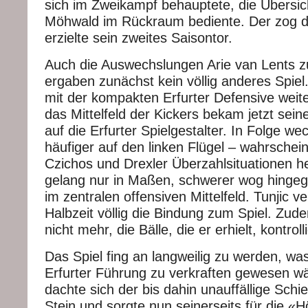
sich im Zweikampf behauptete, die Übersich
Möhwald im Rückraum bediente. Der zog d
erzielte sein zweites Saisontor.
Auch die Auswechslungen Arie van Lents zu
ergaben zunächst kein völlig anderes Spiel
mit der kompakten Erfurter Defensive weit
das Mittelfeld der Kickers bekam jetzt sein
auf die Erfurter Spielgestalter. In Folge w
häufiger auf den linken Flügel – wahrschein
Czichos und Drexler Überzahlsituationen h
gelang nur in Maßen, schwerer wog hingeg
im zentralen offensiven Mittelfeld. Tunjic ve
Halbzeit völlig die Bindung zum Spiel. Zud
nicht mehr, die Bälle, die er erhielt, kontroll
Das Spiel fing an langweilig zu werden, wa
Erfurter Führung zu verkraften gewesen wä
dachte sich der bis dahin unauffällige Sch
Stein und sorgte nun seinerseits für die 