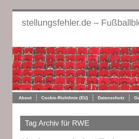
stellungsfehler.de – Fußballb
About
Cookie-Richtlini
About
Cookie-Richtlinie (EU)
Datenschutz
G
Tag Archiv für RWE