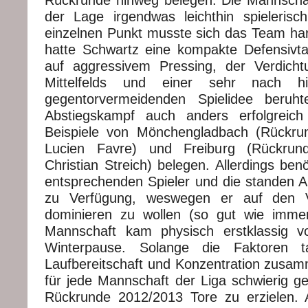
Rückrunde hinweg belegen. Die Mannschaft
der Lage irgendwas leichthin spieleris
einzelnen Punkt musste sich das Team hart
hatte Schwartz eine kompakte Defensivtak
auf aggressivem Pressing, der Verdicht
Mittelfelds und einer sehr nach hi
gegentorvermeidenden Spielidee beru
Abstiegskampf auch anders erfolgreich
Beispiele von Mönchengladbach (Rückru
Lucien Favre) und Freiburg (Rückrun
Christian Streich) belegen. Allerdings ben
entsprechenden Spieler und die standen Al
zu Verfügung, weswegen er auf den V
dominieren zu wollen (so gut wie immer
Mannschaft kam physisch erstklassig vo
Winterpause. Solange die Faktoren tak
Laufbereitschaft und Konzentration zus
für jede Mannschaft der Liga schwierig
Rückrunde 2012/2013 Tore zu erzielen. 