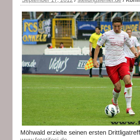
September 17, 2012
/
stellungsfehler.de
/
Komme
Möhwald erzielte seinen ersten Drittligatref
www.fototifosi.de