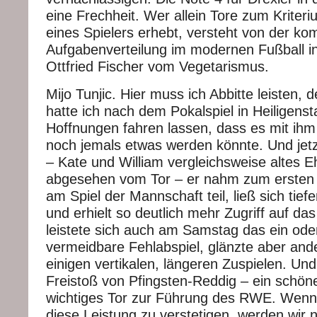
eine Frechheit. Wer allein Tore zum Kriter
eines Spielers erhebt, versteht von der ko
Aufgabenverteilung im modernen Fußball in
Ottfried Fischer vom Vegetarismus.
Mijo Tunjic. Hier muss ich Abbitte leisten, d
hatte ich nach dem Pokalspiel in Heiligensta
Hoffnungen fahren lassen, dass es mit i
noch jemals etwas werden könnte. Und je
– Kate und William vergleichsweise altes 
abgesehen vom Tor – er nahm zum ersten
am Spiel der Mannschaft teil, ließ sich tiefer
und erhielt so deutlich mehr Zugriff auf d
leistete sich auch am Samstag das ein ode
vermeidbare Fehlabspiel, glänzte aber ande
einigen vertikalen, längeren Zuspielen. Un
Freistoß von Pfingsten-Reddig – ein schö
wichtiges Tor zur Führung des RWE. Wenn 
diese Leistung zu verstetigen, werden wir 