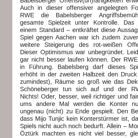
Babelsberger Offensiv(un)fähigkeiten erwie
Auch in dieser offensiver angelegten F
RWE die Babelsberger Angriffsbemü
gesamte Spielzeit unter Kontrolle. Da
einem Standard – entkräftet diese Aussa
Spiel gegen Aachen war ich zudem zuvers
weitere Steigerung des rot-weißen Offens
Dieser Optimismus war unbegründet. Leid
gar nicht besser laufen können. Der RWE 
in Führung. Babelsberg darf dieses Spie
erhöht in der zweiten Halbzeit den Druck
zumindest), Räume so groß wie das Deko
Schöneberger tun sich auf und der 
Nichts! Oder, besser, weil richtiger und fair
ums andere Mal werden die Konter nur
ungenau (nicht) zu Ende gespielt. Den Be
dass Mijo Tunjic kein Konterstürmer ist, d
Spiels nicht auch noch bedurft. Allein – M
Öztürk machten es nicht viel besser, glei