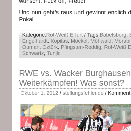
wünscht. Fuck off, Freud!
Und nun geht’s raus und gewinnt endlich
Pokal.
Kategorie:
Rot-Weiß Erfurt
/ Tags:
Babelsberg
,
Engelhardt
,
Kopilas
,
Möckel
,
Möhwald
,
Morabi
Oumari
,
Öztürk
,
Pfingsten-Reddig
,
Rot-Weiß Er
Schwartz
,
Tunjic
RWE vs. Wacker Burghausen 
Weiterkämpfen! Was sonst?
Oktober 1, 2012
/
stellungsfehler.de
/
Kommentar