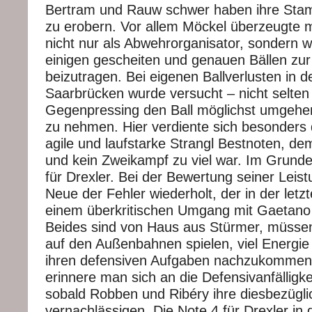
Bertram und Rauw schwer haben ihre Sta
zu erobern. Vor allem Möckel überzeugte 
nicht nur als Abwehrorganisator, sondern 
einigen gescheiten und genauen Bällen zur
beizutragen. Bei eigenen Ballverlusten in d
Saarbrücken wurde versucht – nicht selten 
Gegenpressing den Ball möglichst umgehen
zu nehmen. Hier verdiente sich besonders 
agile und laufstarke Strangl Bestnoten, de
und kein Zweikampf zu viel war. Im Grunde 
für Drexler. Bei der Bewertung seiner Leis
Neue der Fehler wiederholt, der in der letz
einem überkritischen Umgang mit Gaetano
Beides sind von Haus aus Stürmer, müssen
auf den Außenbahnen spielen, viel Energi
ihren defensiven Aufgaben nachzukommen
erinnere man sich an die Defensivanfälligke
sobald Robben und Ribéry ihre diesbezügli
vernachlässigen. Die Note 4 für Drexler in 