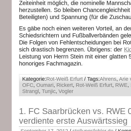
Zeiteinheit möglich, die nominelle Mannsch
herzustellen. So bleiben Chancengleichheit 
Beteiligten) und Spannung (für die Zuschau
Es gäbe noch einen weiteren Vorteil, an de
Schiedsrichtern und Fußballverbänden geleg
Die Folgen von Fehlentscheidungen bei Rot
sich drastisch begrenzen. Übrigens: der
Ki
Leistung von Herrn Stein mit einer glatten 5
honoriges Fachmagazin.
Kategorie:
Rot-Weiß Erfurt
/ Tags:
Ahrens
,
Arie 
OFC
,
Oumari
,
Rickert
,
Rot-Weiß Erfurt
,
RWE
,
Strangl
,
Tunjic
,
Vogler
1. FC Saarbrücken vs. RWE 0
verdiente erste Auswärtssieg