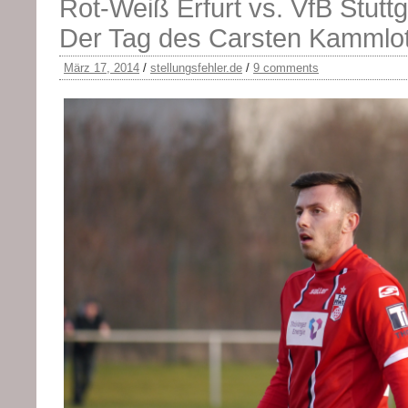
Rot-Weiß Erfurt vs. VfB Stuttga
Der Tag des Carsten Kammlot
März 17, 2014
/
stellungsfehler.de
/
9 comments