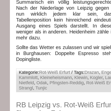
Summarisch ein völlig leistungsgerecht
Nach der Niederlage von Leipzig gegen 
nun wirklich jedem klar sein, das
Tabellenposition kein hinreichend eindeut
Ausgang eines Spiels darstellt. In die
weniger als in anderen. Heidenheim zähle 
mehr dazu.
Sollte das Wetter es zulassen und wir spi
in Burghausen: Doppelte Espresso ste
Dopingliste.
Kategorie:
Rot-Weiß Erfurt
/ Tags:
Drazan
,
Enge
Kammlott
,
Kleineheismann
,
Klewin
,
Kogler
,
Lau
Nietfeld
,
Odak
,
Pfingsten-Reddig
,
Rot-Weiß Erf
Strangl
,
Tunjic
RB Leipzig vs. Rot-Weiß Erfurt