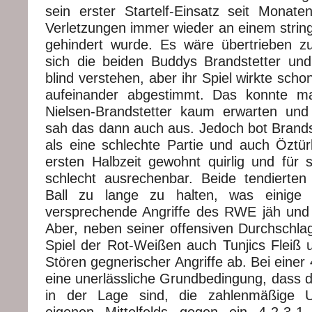
sein erster Startelf-Einsatz seit Mona
Verletzungen immer wieder an einem stri
gehindert wurde. Es wäre übertrieben z
sich die beiden Buddys Brandstetter und
blind verstehen, aber ihr Spiel wirkte scho
aufeinander abgestimmt. Das konnte 
Nielsen-Brandstetter kaum erwarten un
sah das dann auch aus. Jedoch bot Brandst
als eine schlechte Partie und auch Öztürk
ersten Halbzeit gewohnt quirlig und für 
schlecht ausrechenbar. Beide tendierte
Ball zu lange zu halten, was einige 
versprechende Angriffe des RWE jäh und
Aber, neben seiner offensiven Durchschla
Spiel der Rot-Weißen auch Tunjics Fleiß
Stören gegnerischer Angriffe ab. Bei einer 
eine unerlässliche Grundbedingung, dass d
in der Lage sind, die zahlenmäßige U
eigenen Mittelfelds gegen ein 4-2-3-