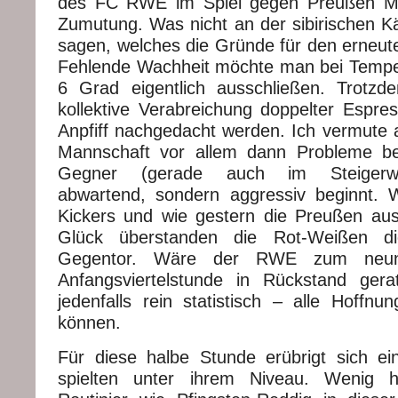
des FC RWE im Spiel gegen Preußen Mü
Zumutung. Was nicht an der sibirischen Kä
sagen, welches die Gründe für den erneute
Fehlende Wachheit möchte man bei Tempe
6 Grad eigentlich ausschließen. Trotzd
kollektive Verabreichung doppelter Espres
Anpfiff nachgedacht werden. Ich vermute a
Mannschaft vor allem dann Probleme b
Gegner (gerade auch im Steigerwal
abwartend, sondern aggressiv beginnt. W
Kickers und wie gestern die Preußen au
Glück überstanden die Rot-Weißen d
Gegentor. Wäre der RWE zum neun
Anfangsviertelstunde in Rückstand gera
jedenfalls rein statistisch – alle Hoffnu
können.
Für diese halbe Stunde erübrigt sich eine
spielten unter ihrem Niveau. Wenig hi