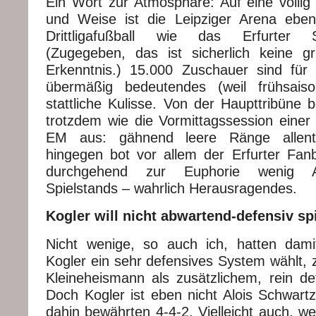
Ein Wort zur Atmosphäre: Auf eine völlig 
und Weise ist die Leipziger Arena eben
Drittligafußball wie das Erfurter St
(Zugegeben, das ist sicherlich keine g
Erkenntnis.) 15.000 Zuschauer sind für e
übermäßig bedeutendes (weil frühsaiso
stattliche Kulisse. Von der Haupttribüne 
trotzdem wie die Vormittagssession einer 
EM aus: gähnend leere Ränge allenth
hingegen bot vor allem der Erfurter Fanb
durchgehend zur Euphorie wenig A
Spielstands – wahrlich Herausragendes.
Kogler will nicht abwartend-defensiv sp
Nicht wenige, so auch ich, hatten dami
Kogler ein sehr defensives System wählt, z
Kleineheismann als zusätzlichem, rein d
Doch Kogler ist eben nicht Alois Schwartz
dahin bewährten 4-4-2. Vielleicht auch, wei