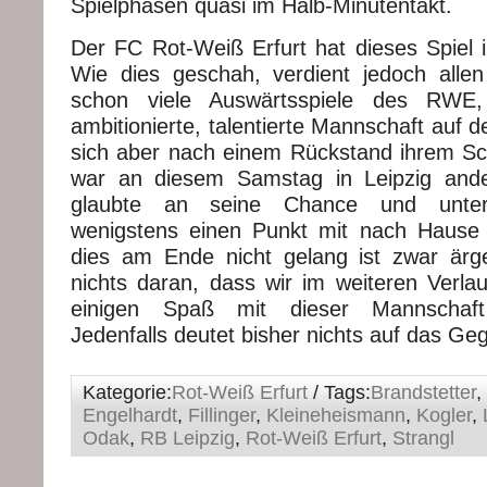
Spielphasen quasi im Halb-Minutentakt.
Der FC Rot-Weiß Erfurt hat dieses Spiel i
Wie dies geschah, verdient jedoch alle
schon viele Auswärtsspiele des RWE
ambitionierte, talentierte Mannschaft auf d
sich aber nach einem Rückstand ihrem Sc
war an diesem Samstag in Leipzig and
glaubte an seine Chance und unte
wenigstens einen Punkt mit nach Haus
dies am Ende nicht gelang ist zwar ärge
nichts daran, dass wir im weiteren Verla
einigen Spaß mit dieser Mannschaf
Jedenfalls deutet bisher nichts auf das Gege
Kategorie:
Rot-Weiß Erfurt
/ Tags:
Brandstetter
,
Engelhardt
,
Fillinger
,
Kleineheismann
,
Kogler
,
Odak
,
RB Leipzig
,
Rot-Weiß Erfurt
,
Strangl