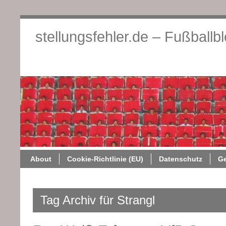
stellungsfehler.de – Fußballb
About
Cookie-Richtlini
About
Cookie-Richtlinie (EU)
Datenschutz
G
Tag Archiv für Strangl