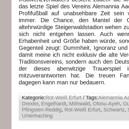
das letzte Spiel des Vereins Alemannia A
Profifußball auf unabsehbare Zeit sein wi
immer. Die Chance, den Mantel der G
altehrwürdige Steigerwaldstadion wehen zu
sich nicht entgehen lassen. Auch wen
Erhabenheit und Größe haben würde, so
Gegenteil zeugt: Dummheit, Ignoranz un
damit meine ich nicht exklusiv die alte Ve
Traditionsvereins, sondern auch den Deut
der dieses aberwitzige Trauerspie
mitzuverantworten hat. Die treuen Fa
dagegen kann man nur bedauern.
Kategorie:
Rot-Weiß Erfurt
/ Tags:
Alemannia A
Drexler
,
Engelhardt
,
Möhwald
,
Ofosu-Ayeh
,
Ou
Pfingsten-Reddig
,
Rot-Weiß Erfurt
,
Schwartz
,
Unterhaching