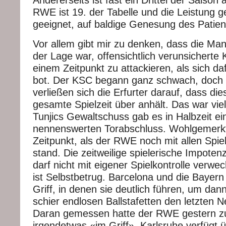
RWE ist 19. der Tabelle und die Leistung g
geeignet, auf baldige Genesung des Patien
Vor allem gibt mir zu denken, dass die Man
der Lage war, offensichtlich verunsicherte 
einem Zeitpunkt zu attackieren, als sich da
bot. Der KSC begann ganz schwach, doch 
verließen sich die Erfurter darauf, dass di
gesamte Spielzeit über anhält. Das war vie
Tunjics Gewaltschuss gab es in Halbzeit ei
nennenswerten Torabschluss. Wohlgemerk
Zeitpunkt, als der RWE noch mit allen Spie
stand. Die zeitweilige spielerische Impote
darf nicht mit eigener Spielkontrolle verwe
ist Selbstbetrug. Barcelona und die Bayern
Griff, in denen sie deutlich führen, um da
schier endlosen Ballstafetten den letzten 
Daran gemessen hatte der RWE gestern zu
irgendetwas «im Griff». Karlsruhe verfügt ü