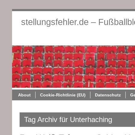
stellungsfehler.de – Fußballb
About
Cookie-Richtlini
About
Cookie-Richtlinie (EU)
Datenschutz
G
Tag Archiv für Unterhaching