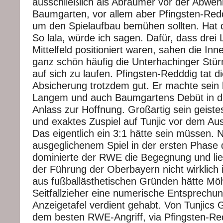
ausschließlich als Abräumer vor der Abweh
Baumgarten, vor allem aber Pfingsten-Red
um den Spielaufbau bemühen sollten. Hat d
So lala, würde ich sagen. Dafür, dass drei 
Mittelfeld positioniert waren, sahen die Inn
ganz schön häufig die Unterhachinger Stü
auf sich zu laufen. Pfingsten-Redddig tat d
Absicherung trotzdem gut. Er machte sein b
Langem und auch Baumgartens Debüt in der
Anlass zur Hoffnung. Großartig sein geist
und exaktes Zuspiel auf Tunjic vor dem Au
Das eigentlich ein 3:1 hätte sein müssen. 
ausgeglichenem Spiel in der ersten Phase d
dominierte der RWE die Begegnung und lie
der Führung der Oberbayern nicht wirklich i
aus fußballästhetischen Gründen hätte Mö
Seitfallzieher eine numerische Entsprechun
Anzeigetafel verdient gehabt. Von Tunjics
dem besten RWE-Angriff, via Pfingsten-Red