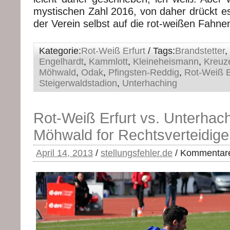
mystischen Zahl 2016, von daher drückt es
der Verein selbst auf die rot-weißen Fahne
Kategorie:
Rot-Weiß Erfurt
/ Tags:
Brandstetter
,
Engelhardt
,
Kammlott
,
Kleineheismann
,
Kreuz
Möhwald
,
Odak
,
Pfingsten-Reddig
,
Rot-Weiß E
Steigerwaldstadion
,
Unterhaching
Rot-Weiß Erfurt vs. Unterhach
Möhwald for Rechtsverteidige
April 14, 2013
/
stellungsfehler.de
/
Kommentare 