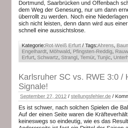
Dortmund, Saarbrücken und Offenbach sch
dem Weg der Genesung, nur um dann erne
überrollt zu werden. Noch eine Niederlage
sich nicht leisten, denn dann wird aus eine
schnell eine aussichtslose.
Kategorie:
Rot-Weiß Erfurt
/ Tags:
Ahrens
,
Baum
Engelhardt
,
Möhwald
,
Pfingsten-Reddig
,
Rauw
Erfurt
,
Schwartz
,
Strangl
,
Temür
,
Tunjic
,
Unter
Karlsruher SC vs. RWE 3:0 / H
Signale!
September 27, 2012
/
stellungsfehler.de
/
Komme
Es ist schwer, nach solchen Spielen die B
Auf der einen Seite waren die Kräfteverhäl
keineswegs so eindeutig, wie es das Result
Andererseits ist fast ein Drittel der Saison 