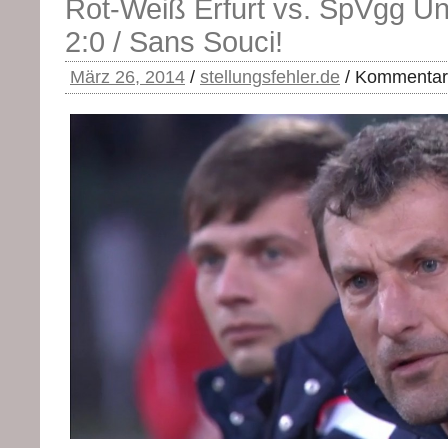
Rot-Weiß Erfurt vs. SpVgg U
2:0 / Sans Souci!
März 26, 2014
/
stellungsfehler.de
/
Kommentare