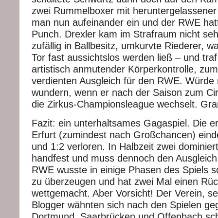
zwei Rummelboxer mit heruntergelassener
man nun aufeinander ein und der RWE hat
Punch. Drexler kam im Strafraum nicht seh
zufällig in Ballbesitz, umkurvte Riederer, 
Tor fast aussichtslos werden ließ – und traf 
artistisch anmutender Körperkontrolle, zu
verdienten Ausgleich für den RWE. Würde 
wundern, wenn er nach der Saison zum Cirq
die Zirkus-Championsleague wechselt. Gran
Fazit: ein unterhaltsames Gagaspiel. Die er
Erfurt (zumindest nach Großchancen) eind
und 1:2 verloren. In Halbzeit zwei dominie
handfest und muss dennoch den Ausgleich
RWE wusste in einige Phasen des Spiels so
zu überzeugen und hat zwei Mal einen Rü
wettgemacht. Aber Vorsicht! Der Verein, s
Blogger wähnten sich nach den Spielen ge
Dortmund, Saarbrücken und Offenbach sch