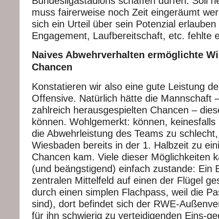
Bundesligastadions schaffen dürfen. Soll h
muss fairerweise noch Zeit eingeräumt we
sich ein Urteil über sein Potenzial erlauben 
Engagement, Laufbereitschaft, etc. fehlte e
Naives Abwehrverhalten ermöglichte Wi
Chancen
Konstatieren wir also eine gute Leistung d
Offensive. Natürlich hätte die Mannschaft 
zahlreich herausgespielten Chancen – dies
können. Wohlgemerkt: können, keinesfall
die Abwehrleistung des Teams zu schlecht
Wiesbaden bereits in der 1. Halbzeit zu ei
Chancen kam. Viele dieser Möglichkeiten 
(und beängstigend) einfach zustande: Ein 
zentralen Mittelfeld auf einen der Flügel ges
durch einen simplen Flachpass, weil die P
sind), dort befindet sich der RWE-Außenvert
für ihn schwierig zu verteidigenden Eins-ge