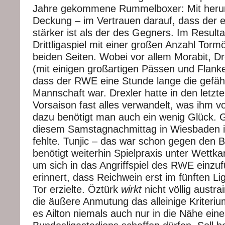
Jahre gekommene Rummelboxer: Mit herun
Deckung – im Vertrauen darauf, dass der 
stärker ist als der des Gegners. Im Resultat
Drittligaspiel mit einer großen Anzahl Tormö
beiden Seiten. Wobei vor allem Morabit, D
(mit einigen großartigen Pässen und Flanke
dass der RWE eine Stunde lange die gefähr
Mannschaft war. Drexler hatte in den letzt
Vorsaison fast alles verwandelt, was ihm vo
dazu benötigt man auch ein wenig Glück. 
diesem Samstagnachmittag in Wiesbaden i
fehlte. Tunjic – das war schon gegen den 
benötigt weiterhin Spielpraxis unter Wett
um sich in das Angriffspiel des RWE einzuf
erinnert, dass Reichwein erst im fünften Lig
Tor erzielte. Öztürk
wirkt
nicht völlig austra
die äußere Anmutung das alleinige Kriteri
es Ailton niemals auch nur in die Nähe ein