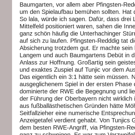
Baumgarten, vor allem aber Pfingsten-Red
um den Spielaufbau bemühen sollten. Hat d
So lala, würde ich sagen. Dafür, dass drei 
Mittelfeld positioniert waren, sahen die Inn
ganz schön häufig die Unterhachinger Stü
auf sich zu laufen. Pfingsten-Redddig tat d
Absicherung trotzdem gut. Er machte sein b
Langem und auch Baumgartens Debüt in der
Anlass zur Hoffnung. Großartig sein geist
und exaktes Zuspiel auf Tunjic vor dem Au
Das eigentlich ein 3:1 hätte sein müssen. 
ausgeglichenem Spiel in der ersten Phase d
dominierte der RWE die Begegnung und lie
der Führung der Oberbayern nicht wirklich i
aus fußballästhetischen Gründen hätte Mö
Seitfallzieher eine numerische Entsprechun
Anzeigetafel verdient gehabt. Von Tunjics
dem besten RWE-Angriff, via Pfingsten-Red
ganz zu schweigen. Es war zum Verzweifeln.