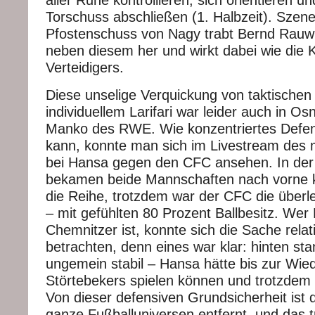
aller Ruhe kontrollieren, sich orientieren u
Torschuss abschließen (1. Halbzeit). Szen
Pfostenschuss von Nagy trabt Bernd Rauw
neben diesem her und wirkt dabei wie die K
Verteidigers.
Diese unselige Verquickung von taktischen 
individuellem Larifari war leider auch in O
Manko des RWE. Wie konzentriertes Defen
kann, konnte man sich im Livestream des
bei Hansa gegen den CFC ansehen. In der 
bekamen beide Mannschaften nach vorne 
die Reihe, trotzdem war der CFC die über
– mit gefühlten 80 Prozent Ballbesitz. Wer
Chemnitzer ist, konnte sich die Sache relat
betrachten, denn eines war klar: hinten st
ungemein stabil – Hansa hätte bis zur Wie
Störtebekers spielen können und trotzdem k
Von dieser defensiven Grundsicherheit ist
ganze Fußballuniversen entfernt, und das tr