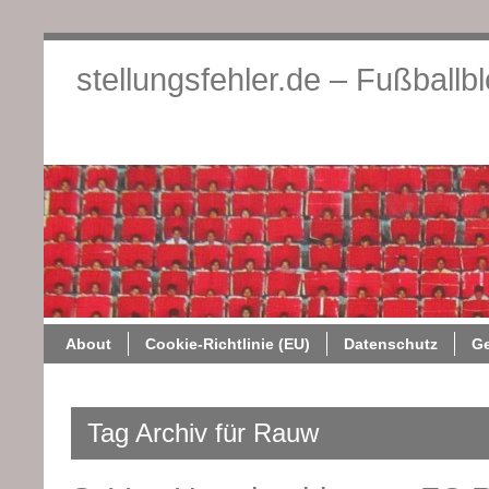
stellungsfehler.de – Fußballb
About
Cookie-Richtlini
About
Cookie-Richtlinie (EU)
Datenschutz
G
Tag Archiv für Rauw