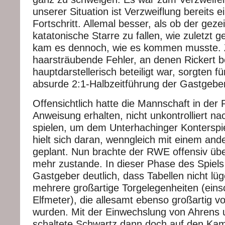
unserer Situation ist Verzweiflung bereits e
Fortschritt. Allemal besser, als ob der geze
katatonische Starre zu fallen, wie zuletzt
kam es dennoch, wie es kommen musste. 
haarsträubende Fehler, an denen Rickert b
hauptdarstellerisch beteiligt war, sorgten fü
absurde 2:1-Halbzeitführung der Gastgeber
Offensichtlich hatte die Mannschaft in der 
Anweisung erhalten, nicht unkontrolliert na
spielen, um dem Unterhachinger Konterspie
hielt sich daran, wenngleich mit einem and
geplant. Nun brachte der RWE offensiv übe
mehr zustande. In dieser Phase des Spiel
Gastgeber deutlich, dass Tabellen nicht lüg
mehrere großartige Torgelegenheiten (einsc
Elfmeter), die allesamt ebenso großartig von
wurden. Mit der Einwechslung von Ahrens
schaltete Schwartz dann doch auf den Ka