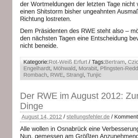
der Wortmeldungen der letzten Tage nicht 
einen Shitstorm bisher ungeahnten Ausmaß
Richtung lostreten.
Dem Präsidenten des RWE steht also – mög
den nächsten Tagen eine Entscheidung bevo
nicht beneide.
Kategorie:
Rot-Weiß Erfurt
/ Tags:
Bertram
,
Czi
Engelhardt
,
Möhwald
,
Morabit
,
Pfingsten-Redd
Rombach
,
RWE
,
Strangl
,
Tunjic
Der RWE im August 2012: Zu
Dinge
August 14, 2012
/
stellungsfehler.de
/
Kommenta
Alle wollen in Osnabrück eine Verbesseru
Nun, gemessen am Größten Anzunehmende