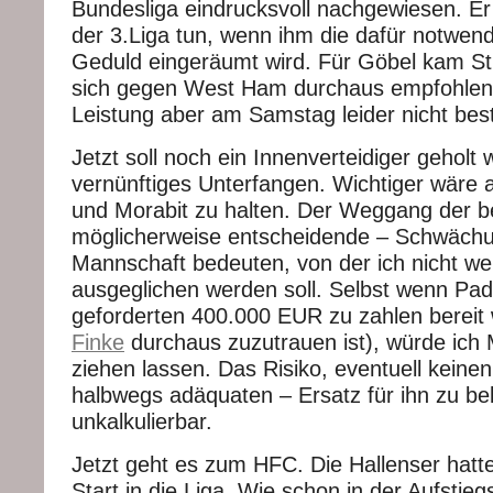
Bundesliga eindrucksvoll nachgewiesen. Er
der 3.Liga tun, wenn ihm die dafür notwend
Geduld eingeräumt wird. Für Göbel kam Str
sich gegen West Ham durchaus empfohlen,
Leistung aber am Samstag leider nicht best
Jetzt soll noch ein Innenverteidiger geholt 
vernünftiges Unterfangen. Wichtiger wäre a
und Morabit zu halten. Der Weggang der b
möglicherweise entscheidende – Schwäch
Mannschaft bedeuten, von der ich nicht wei
ausgeglichen werden soll. Selbst wenn Pad
geforderten 400.000 EUR zu zahlen bereit
Finke
durchaus zuzutrauen ist), würde ich 
ziehen lassen. Das Risiko, eventuell keine
halbwegs adäquaten – Ersatz für ihn zu b
unkalkulierbar.
Jetzt geht es zum HFC. Die Hallenser hatt
Start in die Liga. Wie schon in der Aufstie