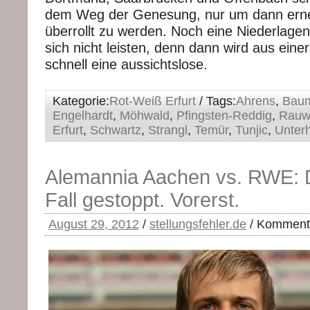
dem Weg der Genesung, nur um dann erne
überrollt zu werden. Noch eine Niederlage
sich nicht leisten, denn dann wird aus eine
schnell eine aussichtslose.
Kategorie:
Rot-Weiß Erfurt
/ Tags:
Ahrens
,
Baum
Engelhardt
,
Möhwald
,
Pfingsten-Reddig
,
Rauw
Erfurt
,
Schwartz
,
Strangl
,
Temür
,
Tunjic
,
Unter
Alemannia Aachen vs. RWE: D
Fall gestoppt. Vorerst.
August 29, 2012
/
stellungsfehler.de
/
Kommenta