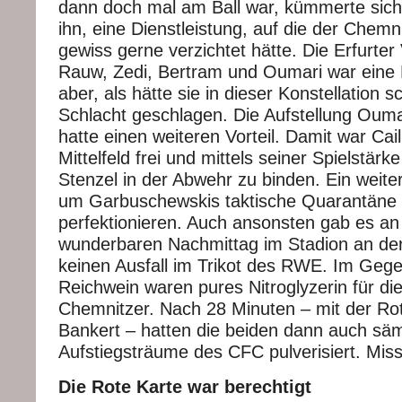
dann doch mal am Ball war, kümmerte sic
ihn, eine Dienstleistung, auf die der Chemn
gewiss gerne verzichtet hätte. Die Erfurter 
Rauw, Zedi, Bertram und Oumari war eine N
aber, als hätte sie in dieser Konstellation
Schlacht geschlagen. Die Aufstellung Oumar
hatte einen weiteren Vorteil. Damit war Cail
Mittelfeld frei und mittels seiner Spielstärk
Stenzel in der Abwehr zu binden. Ein weite
um Garbuschewskis taktische Quarantäne i
perfektionieren. Auch ansonsten gab es a
wunderbaren Nachmittag im Stadion an der
keinen Ausfall im Trikot des RWE. Im Gegen
Reichwein waren pures Nitroglyzerin für di
Chemnitzer. Nach 28 Minuten – mit der Ro
Bankert – hatten die beiden dann auch säm
Aufstiegsträume des CFC pulverisiert. Mis
Die Rote Karte war berechtigt