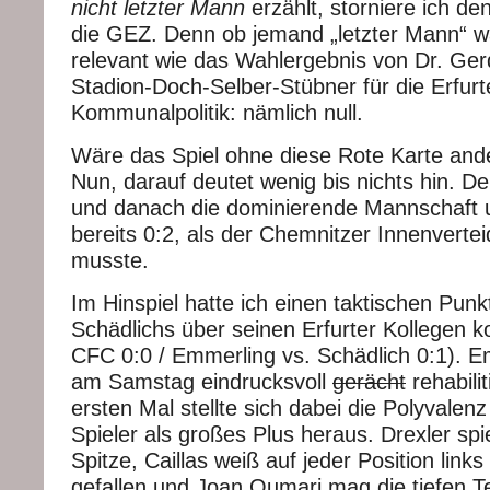
nicht letzter Mann
erzählt, storniere ich de
die GEZ. Denn ob jemand „letzter Mann“ war
relevant wie das Wahlergebnis von Dr. Ger
Stadion-Doch-Selber-Stübner für die Erfurt
Kommunalpolitik: nämlich null.
Wäre das Spiel ohne diese Rote Karte and
Nun, darauf deutet wenig bis nichts hin. 
und danach die dominierende Mannschaft 
bereits 0:2, als der Chemnitzer Innenverte
musste.
Im Hinspiel hatte ich einen taktischen Pun
Schädlichs über seinen Erfurter Kollegen k
CFC 0:0 / Emmerling vs. Schädlich 0:1). E
am Samstag eindrucksvoll
gerächt
rehabilit
ersten Mal stellte sich dabei die Polyvalen
Spieler als großes Plus heraus. Drexler spie
Spitze, Caillas weiß auf jeder Position links
gefallen und Joan Oumari mag die tiefen Te