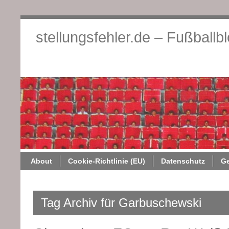
stellungsfehler.de – Fußballb
About
Cookie-Richtlini
About
Cookie-Richtlinie (EU)
Datenschutz
G
Tag Archiv für Garbuschewski