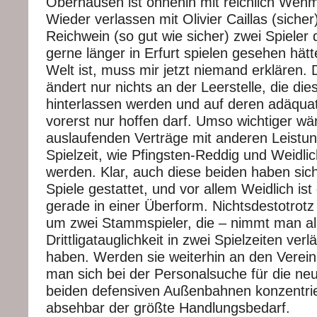
Oberhausen ist ohnehin mit reichlich Wehm
Wieder verlassen mit Olivier Caillas (siche
Reichwein (so gut wie sicher) zwei Spieler
gerne länger in Erfurt spielen gesehen hätt
Welt ist, muss mir jetzt niemand erklären. 
ändert nur nichts an der Leerstelle, die die
hinterlassen werden und auf deren adäqua
vorerst nur hoffen darf. Umso wichtiger wä
auslaufenden Verträge mit anderen Leistun
Spielzeit, wie Pfingsten-Reddig und Weidlic
werden. Klar, auch diese beiden haben si
Spiele gestattet, und vor allem Weidlich ist 
gerade in einer Überform. Nichtsdestotrotz
um zwei Stammspieler, die – nimmt man alle
Drittligatauglichkeit in zwei Spielzeiten ver
haben. Werden sie weiterhin an den Verei
man sich bei der Personalsuche für die neu
beiden defensiven Außenbahnen konzentrier
absehbar der größte Handlungsbedarf.