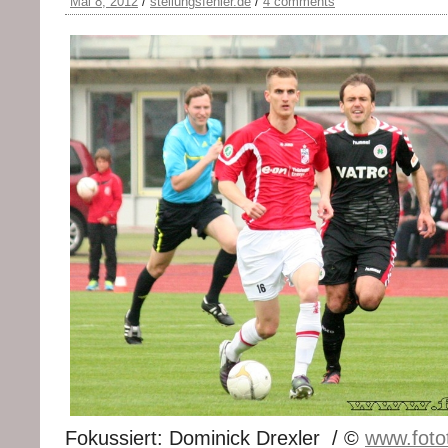
Mai 8, 2012
/
stellungsfehler.de
/
4 comments
Fokussiert: Dominick Drexler / ©
www.fotot