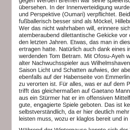
gegen Werden Bremen war seine spielerisc
übersehen. In der Innenverteidigung wurd
und Perspektive (Oumari) verpflichtet. Beid
fußballerisch besser sind als Möckel, Hille
Wer das nicht wahrhaben will, erinnere sic
atemberaubend dilettantische Gekicke vor 
den letzten Jahren. Etwas, das man in die
ertragen hatte. Natürlich auch dank eines 
werdenden Tom Betram. Mit Ofosu-Ayeh wu
alter Nachwuchsspieler aus Wilhelmshaven
Saison Licht und Schatten aufwies, der abe
ebenfalls auf der Habenseite von Emmerlin
zu verorten ist. Für alles, was er auf dem Pl
trifft das gleichermaßen auf Gaetano Man
aus ein Stürmer hat er im offensiven Mittel
gute, engagierte Spiele geboten. Das ist k
selbstverständlich, da er hier deutlich meh
leisten muss, wozu er klaglos bereit und in