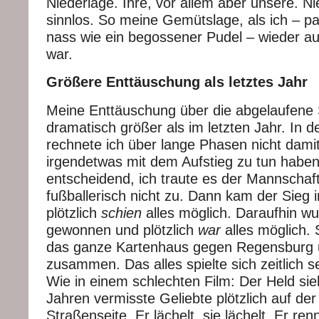
Niederlage. Ihre, vor allem aber unsere. Ni
sinnlos. So meine Gemütslage, als ich – 
nass wie ein begossener Pudel – wieder 
war.
Größere Enttäuschung als letztes Jahr
Meine Enttäuschung über die abgelaufene S
dramatisch größer als im letzten Jahr. In de
rechnete ich über lange Phasen nicht dam
irgendetwas mit dem Aufstieg zu tun habe
entscheidend, ich traute es der Mannschaft
fußballerisch nicht zu. Dann kam der Sieg
plötzlich
schien
alles möglich. Daraufhin w
gewonnen und plötzlich
war
alles möglich. S
das ganze Kartenhaus gegen Regensburg 
zusammen. Das alles spielte sich zeitlich s
Wie in einem schlechten Film: Der Held sieh
Jahren vermisste Geliebte plötzlich auf de
Straßenseite. Er lächelt, sie lächelt. Er ren