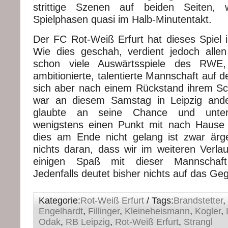
strittige Szenen auf beiden Seiten,
Spielphasen quasi im Halb-Minutentakt.
Der FC Rot-Weiß Erfurt hat dieses Spiel i
Wie dies geschah, verdient jedoch alle
schon viele Auswärtsspiele des RWE
ambitionierte, talentierte Mannschaft auf d
sich aber nach einem Rückstand ihrem Sc
war an diesem Samstag in Leipzig and
glaubte an seine Chance und unte
wenigstens einen Punkt mit nach Haus
dies am Ende nicht gelang ist zwar ärge
nichts daran, dass wir im weiteren Verla
einigen Spaß mit dieser Mannschaf
Jedenfalls deutet bisher nichts auf das Gege
Kategorie:
Rot-Weiß Erfurt
/ Tags:
Brandstetter
,
Engelhardt
,
Fillinger
,
Kleineheismann
,
Kogler
,
Odak
,
RB Leipzig
,
Rot-Weiß Erfurt
,
Strangl