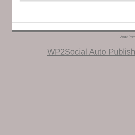
WordPre
WP2Social Auto Publis