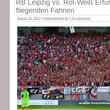
RB Leipzig vs. Rot-Weiß Erfurt
fliegenden Fahnen
August 26, 2013
/
stellungsfehler.de
/
15 comments