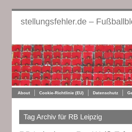
stellungsfehler.de – Fußballb
About
Cookie-Richtlini
About
Cookie-Richtlinie (EU)
Datenschutz
G
Tag Archiv für RB Leipzig