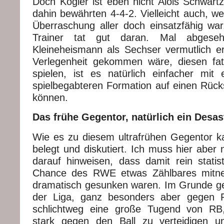
Doch Kogler ist eben nicht Alois Schwartz
dahin bewährten 4-4-2. Vielleicht auch, wei
Überraschung aller doch einsatzfähig war
Trainer tat gut daran. Mal abgese
Kleineheismann als Sechser vermutlich ers
Verlegenheit gekommen wäre, diesen fa
spielen, ist es natürlich einfacher mit e
spielbegabteren Formation auf einen Rück
können.
Das frühe Gegentor, natürlich ein Desas
Wie es zu diesem ultrafrühen Gegentor ka
belegt und diskutiert. Ich muss hier aber 
darauf hinweisen, dass damit rein statis
Chance des RWE etwas Zählbares mitn
dramatisch gesunken waren. Im Grunde g
der Liga, ganz besonders aber gegen R
schlichtweg eine große Tugend von RB, 
stark gegen den Ball zu verteidigen u