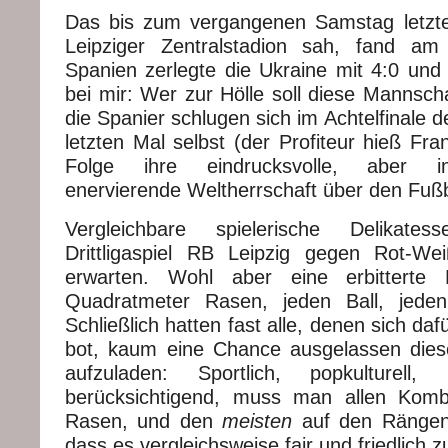
Das bis zum vergangenen Samstag letzte
Leipziger Zentralstadion sah, fand am 
Spanien zerlegte die Ukraine mit 4:0 und
bei mir: Wer zur Hölle soll diese Mannsch
die Spanier schlugen sich im Achtelfinale
letzten Mal selbst (der Profiteur hieß Fra
Folge ihre eindrucksvolle, aber i
enervierende Weltherrschaft über den Fußb
Vergleichbare spielerische Delikat
Drittligaspiel RB Leipzig gegen Rot-We
erwarten. Wohl aber eine erbittert
Quadratmeter Rasen, jeden Ball, jeden 
Schließlich hatten fast alle, denen sich da
bot, kaum eine Chance ausgelassen dies
aufzuladen: Sportlich, popkulturell,
berücksichtigend, muss man allen Kom
Rasen, und den
meisten
auf den Rängen 
dass es vergleichsweise fair und friedlich z