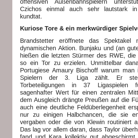
offensiven Außenbahnspielern unterst
Czichos einmal auch sehr lautstark i
kundtat.
Kuriose Tore & ein merkwürdiger Spielv
Brandstetter eröffnete das Spektakel 
dynamischen Aktion. Bunjaku und (an gu
hießen die letzten Stürmer des RWE, die
so ein Tor zu erzielen. Unmittelbar dan
Portugiese Amaury Bischoff warum man 
Spielern der 3. Liga zählt. Er ste
Torbeteiligungen in 37 Ligaspielen 
sagenhafter Wert für einen zentralen Mitt
dem Ausgleich drängte Preußen auf die Fü
auch eine deutliche Feldüberlegenheit ers
nur zu einigen Halbchancen, die sie ent
vergaben oder die von Klewin routiniert
Das lag vor allem daran, dass Taylor überha
fand und Kara kollektiv gut abgeschirm