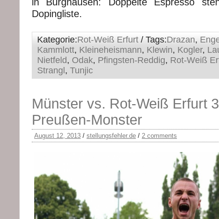
in Burghausen: Doppelte Espresso ste
Dopingliste.
Kategorie:
Rot-Weiß Erfurt
/ Tags:
Drazan
,
Enge
Kammlott
,
Kleineheismann
,
Klewin
,
Kogler
,
Lau
Nietfeld
,
Odak
,
Pfingsten-Reddig
,
Rot-Weiß Erf
Strangl
,
Tunjic
Münster vs. Rot-Weiß Erfurt 3
Preußen-Monster
August 12, 2013
/
stellungsfehler.de
/
2 comments