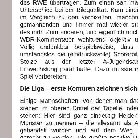
des RWE übertragen. Zum einen sah man
Unterschied bei der Bildqualität. Kam ein
im Vergleich zu den verpixelten, manchm
gemahnenden und immer mal wieder st
des mdr. Zum anderen, und eigentlich noch
WDR-Kommentator wohltuend objektiv un
Völlig undenkbar beispielsweise, dass
umstandslos die (eindrucksvolle) Scorerbi
Stolze aus der letzter A-Jugendsa
Einwechslung parat hätte. Dazu müsste m
Spiel vorbereiten.
Die Liga – erste Konturen zeichnen sich
Einige Mannschaften, von denen man das
stehen im oberen Drittel der Tabelle, ode
stehen: Hier sind ganz eindeutig Heide
Münster zu nennen – die allesamt als A
gehandelt wurden und auf dem Weg si
gerecht zu werden. Die größte positive Ü