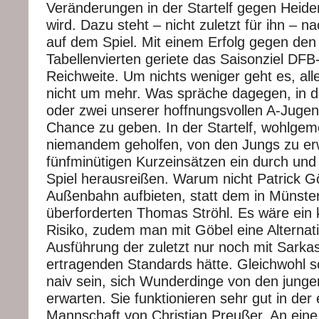
Veränderungen in der Startelf gegen Hei
wird. Dazu steht – nicht zuletzt für ihn – na
auf dem Spiel. Mit einem Erfolg gegen d
Tabellenvierten geriete das Saisonziel DFB
Reichweite. Um nichts weniger geht es, al
nicht um mehr. Was spräche dagegen, in d
oder zwei unserer hoffnungsvollen A-Jugen
Chance zu geben. In der Startelf, wohlgeme
niemandem geholfen, von den Jungs zu erw
fünfminütigen Kurzeinsätzen ein durch und
Spiel herausreißen. Warum nicht Patrick Gö
Außenbahn aufbieten, statt dem in Münster 
überforderten Thomas Ströhl. Es wäre ein k
Risiko, zudem man mit Göbel eine Alternati
Ausführung der zuletzt nur noch mit Sark
ertragenden Standards hätte. Gleichwohl s
naiv sein, sich Wunderdinge von den junge
erwarten. Sie funktionieren sehr gut in der 
Mannschaft von Christian Preußer. An eine 