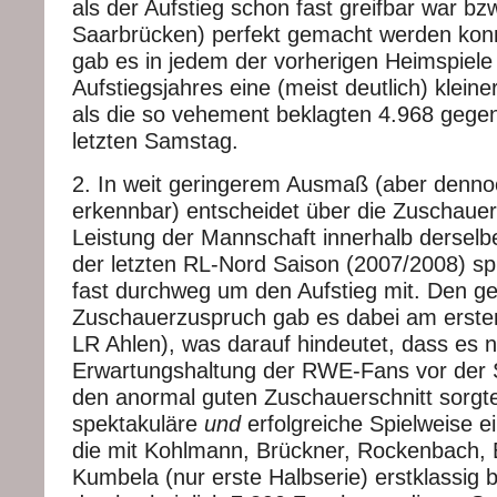
als der Aufstieg schon fast greifbar war bz
Saarbrücken) perfekt gemacht werden kon
gab es in jedem der vorherigen Heimspiele
Aufstiegsjahres eine (meist deutlich) klein
als die so vehement beklagten 4.968 geg
letzten Samstag.
2. In weit geringerem Ausmaß (aber dennoc
erkennbar) entscheidet über die Zuschauer
Leistung der Mannschaft innerhalb derselbe
der letzten RL-Nord Saison (2007/2008) spi
fast durchweg um den Aufstieg mit. Den ge
Zuschauerzuspruch gab es dabei am ersten
LR Ahlen), was darauf hindeutet, dass es n
Erwartungshaltung der RWE-Fans vor der S
den anormal guten Zuschauerschnitt sorgte
spektakuläre
und
erfolgreiche Spielweise e
die mit Kohlmann, Brückner, Rockenbach,
Kumbela (nur erste Halbserie) erstklassig b