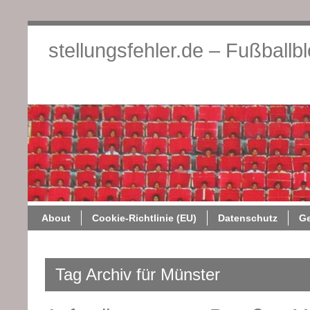
stellungsfehler.de – Fußballb
About
Cookie-Richtlini
About
Cookie-Richtlinie (EU)
Datenschutz
G
Tag Archiv für Münster