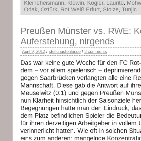
Kleineheismann
,
Klewin
,
Kogler
,
Laurito
,
Möhw
Odak
,
Öztürk
,
Rot-Weiß Erfurt
,
Stolze
,
Tunjic
Preußen Münster vs. RWE: K
Auferstehung, nirgends
April 9, 2012
/
stellungsfehler.de
/
3 comments
Das war keine gute Woche für den FC Rot-
dem – vor allem spielerisch – deprimieren
gegen Saarbrücken verlangten alle eine Re
Mannschaft. Diese gab die Antwort auf ihre
Meuselwitz (0:1) und gegen Preußen Münst
nun Klarheit hinsichtlich der Saisonziele he
Begegnungen hatte man den Eindruck, dass 
dem Platz befindlichen Spieler die Bedeut
für ihren derzeitigen Arbeitgeber in vollem
verinnerlicht hatten. Wie oft in solchen Si
eins zum anderen: mangelnde Konzentrati