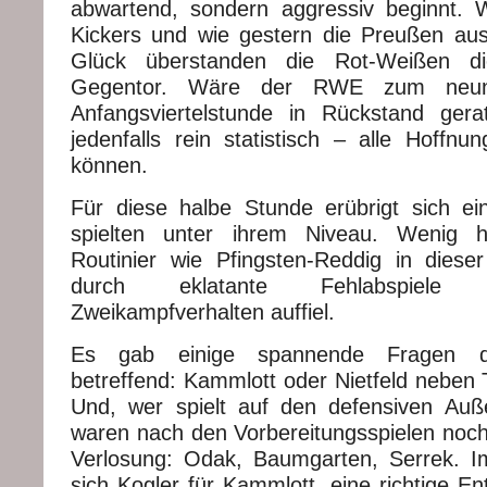
abwartend, sondern aggressiv beginnt. W
Kickers und wie gestern die Preußen au
Glück überstanden die Rot-Weißen d
Gegentor. Wäre der RWE zum neun
Anfangsviertelstunde in Rückstand gera
jedenfalls rein statistisch – alle Hoffnu
können.
Für diese halbe Stunde erübrigt sich eine
spielten unter ihrem Niveau. Wenig hi
Routinier wie Pfingsten-Reddig in dies
durch eklatante Fehlabspiele 
Zweikampfverhalten auffiel.
Es gab einige spannende Fragen die
betreffend: Kammlott oder Nietfeld neben T
Und, wer spielt auf den defensiven Auß
waren nach den Vorbereitungsspielen noch 
Verlosung: Odak, Baumgarten, Serrek. I
sich Kogler für Kammlott, eine richtige E