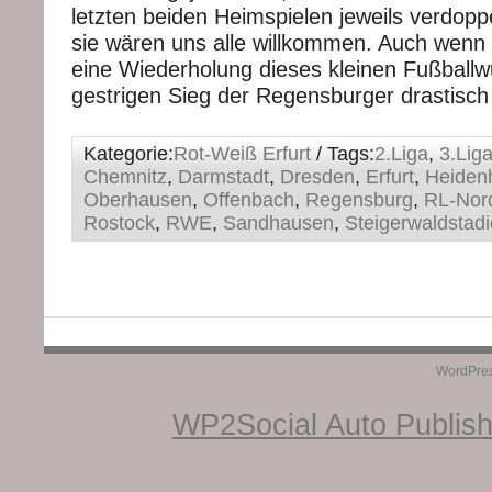
letzten beiden Heimspielen jeweils verdopp
sie wären uns alle willkommen. Auch wenn
eine Wiederholung dieses kleinen Fußball
gestrigen Sieg der Regensburger drastisch
Kategorie:
Rot-Weiß Erfurt
/ Tags:
2.Liga
,
3.Lig
Chemnitz
,
Darmstadt
,
Dresden
,
Erfurt
,
Heiden
Oberhausen
,
Offenbach
,
Regensburg
,
RL-Nor
Rostock
,
RWE
,
Sandhausen
,
Steigerwaldstad
WordPre
WP2Social Auto Publis