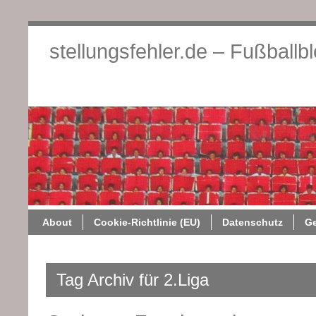
stellungsfehler.de – Fußballb
About
Cookie-Richtlini
About
Cookie-Richtlinie (EU)
Datenschutz
G
Tag Archiv für 2.Liga