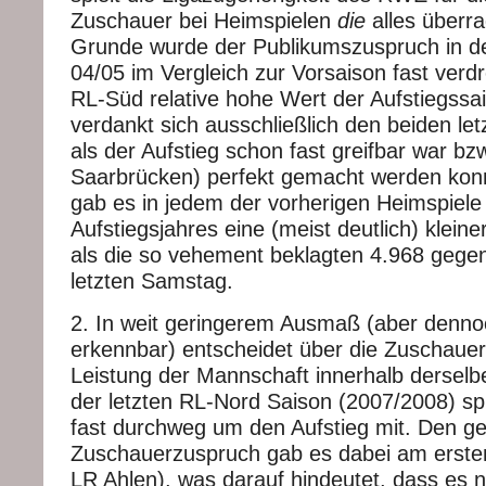
Zuschauer bei Heimspielen
die
alles überr
Grunde wurde der Publikumszuspruch in de
04/05 im Vergleich zur Vorsaison fast verdre
RL-Süd relative hohe Wert der Aufstiegssa
verdankt sich ausschließlich den beiden le
als der Aufstieg schon fast greifbar war bz
Saarbrücken) perfekt gemacht werden kon
gab es in jedem der vorherigen Heimspiele
Aufstiegsjahres eine (meist deutlich) klein
als die so vehement beklagten 4.968 geg
letzten Samstag.
2. In weit geringerem Ausmaß (aber dennoc
erkennbar) entscheidet über die Zuschauer
Leistung der Mannschaft innerhalb derselbe
der letzten RL-Nord Saison (2007/2008) spi
fast durchweg um den Aufstieg mit. Den ge
Zuschauerzuspruch gab es dabei am ersten
LR Ahlen), was darauf hindeutet, dass es n