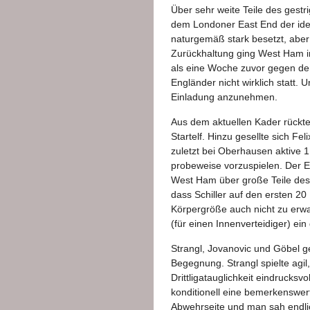
Über sehr weite Teile des gest
dem Londoner East End der idea
naturgemäß stark besetzt, abe
Zurückhaltung ging West Ham in
als eine Woche zuvor gegen den
Engländer nicht wirklich statt.
Einladung anzunehmen.
Aus dem aktuellen Kader rückten
Startelf. Hinzu gesellte sich Fe
zuletzt bei Oberhausen aktive 1
probeweise vorzuspielen. Der E
West Ham über große Teile des 
dass Schiller auf den ersten 20 
Körpergröße auch nicht zu erwa
(für einen Innenverteidiger) ei
Strangl, Jovanovic und Göbel g
Begegnung. Strangl spielte agil
Drittligatauglichkeit eindrucks
konditionell eine bemerkenswer
Abwehrseite und man sah endlic