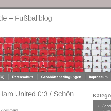
.de – Fußballblog
About
Cookie-Richtlinie (EU)
Datenschutz
Geschäftsb
EU)
Datenschutz
Geschäftsbedingungen
Impressum
am United 0:3 / Schön
Katego
Absei
/
2 comments