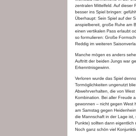
zentralen Mittelfeld. Auf diese
besser ins Spiel bringen: gefü
Überhaupt: Sein Spiel auf der S
anspielbereit, große Ruhe am Bal
einen vertikalen Pass erlaubt ode
so formulieren: Große Formsch
Reddig im weiteren Saisonverlau
Manche mögen es anders sehen:
Auftritt der beiden Jungs war 
Erkenntnisgewinn.
Verloren wurde das Spiel dennoc
Tormöglichkeiten ungenutzt bli
Abwehrverhalten, die von West 
Kombination. Bei aller Freude 
gewonnen – nicht gegen West Ha
am Samstag gegen Heidenheim ä
die Mannschaft in der Lage ist,
Punkte) sollten dann eigentlich
Noch ganz schön viel Konjunktiv