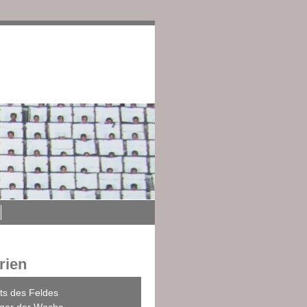
edingungen
Impressum
rien
ts des Feldes