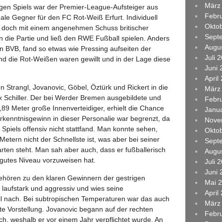
März
rigen Spiels war der Premier-League-Aufsteiger aus
Febr
le Gegner für den FC Rot-Weiß Erfurt. Individuell
Okto
r doch mit einem angenehmen Schuss britischer
Sept
 die Partie und ließ den RWE Fußball spielen. Anders
Augu
 BVB, fand so etwas wie Pressing aufseiten der
Juli 
 Und die Rot-Weißen waren gewillt und in der Lage diese
Juni 
April
 Strangl, Jovanovic, Göbel, Öztürk und Rickert in die
März
lix Schiller. Der bei Werder Bremen ausgebildete und
Febr
,89 Meter große Innenverteidiger, erhielt die Chance
Janu
rkenntnisgewinn in dieser Personalie war begrenzt, da
Nove
Spiels offensiv nicht stattfand. Man konnte sehen,
Okto
Metern nicht der Schnellste ist, was aber bei seiner
Sept
rten steht. Man sah aber auch, dass er fußballerisch
Augu
n gutes Niveau vorzuweisen hat.
Juli 
Juni 
ehören zu den klaren Gewinnern der gestrigen
Mai 
, laufstark und aggressiv und wies seine
April
voll nach. Bei subtropischen Temperaturen war das auch
März
te Vorstellung. Jovanovic begann auf der rechten
Febr
h, weshalb er vor einem Jahr verpflichtet wurde. An