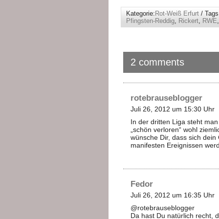
Kategorie:
Rot-Weiß Erfurt
/ Tags
Pfingsten-Reddig
,
Rickert
,
RWE
2 comments
rotebrauseblogger
Juli 26, 2012 um 15:30 Uhr
In der dritten Liga steht ma
„schön verloren“ wohl ziemlic
wünsche Dir, dass sich dein
manifesten Ereignissen wer
Fedor
Juli 26, 2012 um 16:35 Uhr
@rotebrauseblogger
Da hast Du natürlich recht, 