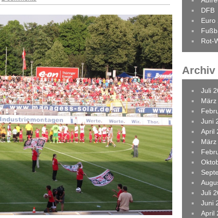
Aufr
DFB
Euro
Fußba
Rot-W
Archiv
Juli 
März
Febr
Juni 
April
März
Febr
Okto
Sept
Augu
Juli 
Juni 
April