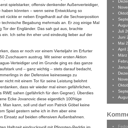
Deze
ßerst spielstarker, offensiv denkender Außenverteidiger,
Nove
 haben könnten – wenn seine Entwicklung so
Okto
zeit rückte er neben Engelhardt auf die Sechserposition
Sept
ne technische Begabung mehrmals an. Er zog einige Mal
Augu
g Tor der Engländer. Das sah gut aus, brachte
Juli 
 ein. Ich sehe ihn eher und eindeutig lieber auf der
Juni 
Mai 
April
ken, dass er noch vor einem Vierteljahr im Erfurter
März
r 50 Zuschauern austrug. Mit seiner ersten Aktion
Febr
eague-Verteidiger und im Grunde ging es das ganze
Janu
aufstark und – ganz wichtig – stets darauf bedacht,
Deze
Emmerlings in der Defensive keineswegs zu
Nove
r nicht mit einem Tor für seine Leistung belohnt
Okto
verdanken, dass wir wieder mal einen gefährlichen,
Sept
es RWE sahen (gefährlich für den Gegner). Überdies
Augu
tene Ecke Jovanovic diese eigentlich 100%ige
t. Man kann, soll und darf von Patrick Göbel keine
 Spiel gestern sehe ich in ihm aber eine
Komme
en Einsatz auf beiden offensiven Außenbahnen.
Fedo
en Halbzeit eindrucksvoll mit Pfingsten-Reddig im