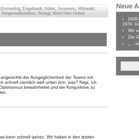
Neue Ar
:
Emmerling
,
Engelhardt
,
Göbel
,
Jovanovic
,
Möhwald
,
,
Steigerwaldstadion
,
Strangl
,
West Ham United
DDR-
1976: D
Wir w
Die G
„… w
n angesichts der Ausgeglichenheit der Teams mit
h schnell ziemlich weit unten drin, was? Naja, ich
 Optimismus bewahrheitet und die Konjunktive zu
den.
das kann schnell gehen. Wir haben in den letzten