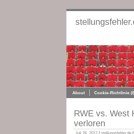
stellungsfehler
About
Cookie-Richtlinie (
RWE vs. West H
verloren
Juli 26, 2012
/
stellungsfehler.de