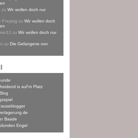
len
L
zu
Wir wollen doch nur
r Freytag
zu
Wir wollen doch
len
mer13
zu
Wir wollen doch nur
an
zu
Die Gefangene von
l
eunde
heidend is auf'm Platz
Blog
agsspiel
rauseblogger
verlagerung.de
ner Baade
blonden Engel