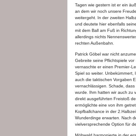
Tagen wie gestern ist er ein äu
an dem wir noch unsere Freude
weitergeht. In der zweiten Halb
und deutete hier ebenfalls sei
mit dem Ball am Fuß in Richtun
allerdings nichts Nennenswertes
rechten Außenbahn.
Patrick Göbel war nicht anzumer
Gebreite seine Pflichtspiele vo
vernaschte er einen Premier-L
Spiel so weiter. Unbekümmert, l
auch die taktischen Vorgaben 
vernachlässigen. Schade, dass e
wurde. Ihm hatten wir auch zu 
direkt ausgeführten Freistoß d
ermöglichte eine von ihm getre
Kopfballchance in der 2.Halbzei
Wunderdinge erwarten. Nach dem
vielversprechende Option für d
Möhwald harmonierte in der erst