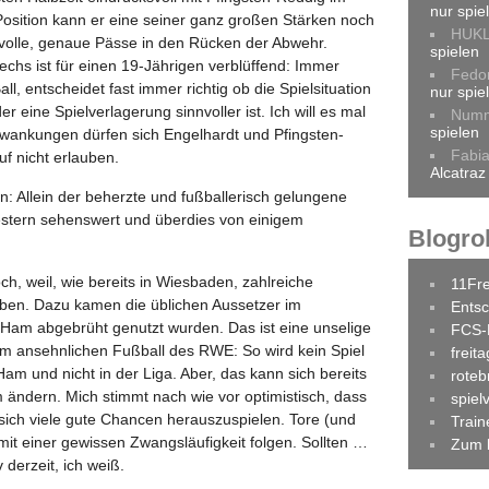
nur spie
r Position kann er eine seiner ganz großen Stärken noch
HUK
hlvolle, genaue Pässe in den Rücken der Abwehr.
spielen
echs ist für einen 19-Jährigen verblüffend: Immer
Fedo
l, entscheidet fast immer richtig ob die Spielsituation
nur spie
r eine Spielverlagerung sinnvoller ist. Ich will es mal
Num
spielen
wankungen dürfen sich Engelhardt und Pfingsten-
Fabi
f nicht erlauben.
Alcatraz
 Allein der beherzte und fußballerisch gelungene
gestern sehenswert und überdies von einigem
Blogrol
h, weil, wie bereits in Wiesbaden, zahlreiche
11Fr
eben. Dazu kamen die üblichen Aussetzer im
Entsc
Ham abgebrüht genutzt wurden. Das ist eine unselige
FCS-
am ansehnlichen Fußball des RWE: So wird kein Spiel
freit
m und nicht in der Liga. Aber, das kann sich bereits
roteb
ndern. Mich stimmt nach wie vor optimistisch, dass
spiel
 sich viele gute Chancen herauszuspielen. Tore (und
Trai
 mit einer gewissen Zwangsläufigkeit folgen. Sollten …
Zum 
 derzeit, ich weiß.