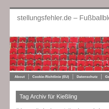
stellungsfehler.de – Fußballb
About
Cookie-Richtlini
About
Cookie-Richtlinie (EU)
Datenschutz
G
Tag Archiv für Kießling