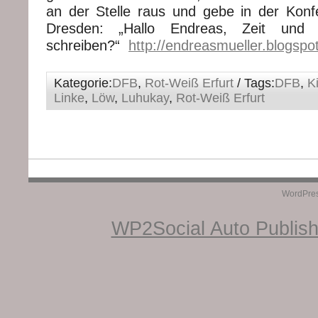
an der Stelle raus und gebe in der Kon
Dresden: „Hallo Endreas, Zeit un
schreiben?“
http://endreasmueller.blogspo
Kategorie:
DFB
,
Rot-Weiß Erfurt
/ Tags:
DFB
,
K
Linke
,
Löw
,
Luhukay
,
Rot-Weiß Erfurt
WordPre
WP2Social Auto Publis