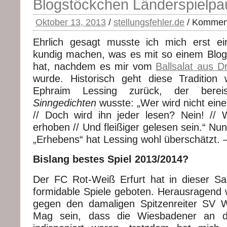
Blogstöckchen Länderspielpa
Oktober 13, 2013
/
stellungsfehler.de
/
Komment
Ehrlich gesagt musste ich mich erst ei
kundig machen, was es mit so einem Blog
hat, nachdem es mir vom
Ballsalat aus D
wurde. Historisch geht diese Tradition
Ephraim Lessing zurück, der bere
Sinngedichten
wusste: „Wer wird nicht ein
// Doch wird ihn jeder lesen? Nein! // 
erhoben // Und fleißiger gelesen sein.“ Nun
„Erhebens“ hat Lessing wohl überschätzt. –
Bislang bestes Spiel 2013/2014?
Der FC Rot-Weiß Erfurt hat in dieser Sai
formidable Spiele geboten. Herausragend 
gegen den damaligen Spitzenreiter SV
Mag sein, dass die Wiesbadener an 