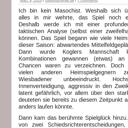
März 9, 2015
/
stellungsfehler.de
/
7 comments
Ich bin kein Masochist. Weshalb sich
alles in mir wehrte, das Spiel noch 
Deshalb werde ich mit einer profunden
taktischen Analyse (selbst einer zweifelh
können. Das Spiel begann wie viele Hei
dieser Saison: abwartendes Mittelfeldgeplä
Dann wurde Koglers Mannschaft kon
Kombinationen gewannen (etwas) an S
Chancen waren zu verzeichnen. Doch
vielen anderen Heimspielgegnern z
Wiesbadener unbeeindruckt. Hoc
Innenverteidigung, aggressiv in den Zwe
latent gefährlich, vor allem über den sta
deuteten sie bereits zu diesem Zeitpunkt 
anders laufen könnte.
Dann kam das berühmte Spielglück hinzu
von zwei Schiedsrichterentscheidungen