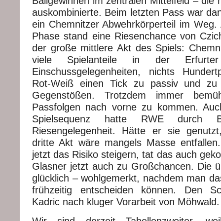
Ballgewinnen im zentralen Mittelfeld – di
auskombinierte. Beim letzten Pass war dan
ein Chemnitzer Abwehrkörperteil im Weg.
Phase stand eine Riesenchance von Czic
der große mittlere Akt des Spiels: Chemn
viele Spielanteile in der Erfurter
Einschussgelegenheiten, nichts Hundert
Rot-Weiß einen Tick zu passiv und zu
Gegenstößen. Trotzdem immer bemüht
Passfolgen nach vorne zu kommen. Auc
Spielsequenz hatte RWE durch Bra
Riesengelegenheit. Hätte er sie genutz
dritte Akt wäre mangels Masse entfalle
jetzt das Risiko steigern, tat das auch ge
Glasner jetzt auch zu Großchancen. Die
glücklich – wohlgemerkt, nachdem man das 
frühzeitig entscheiden können. Den Sc
Kadric nach kluger Vorarbeit von Möhwald.