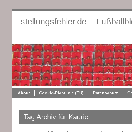
stellungsfehler.de – Fußballb
About
Cookie-Richtlini
About
Cookie-Richtlinie (EU)
Datenschutz
G
Tag Archiv für Kadric