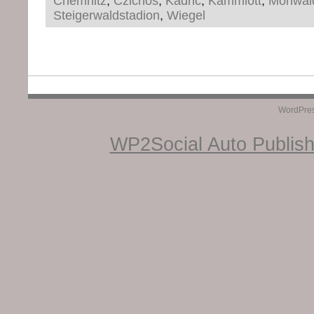
Chemnitz
,
Czichos
,
Kadric
,
Kammlott
,
Möhwal
Steigerwaldstadion
,
Wiegel
WordPre
WP2Social Auto Publis