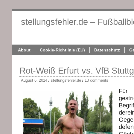
stellungsfehler.de – Fußballb
About
Cookie-Richtlini
About
Cookie-Richtlinie (EU)
Datenschutz
G
Rot-Weiß Erfurt vs. VfB Stuttga
August 6, 2014
/
stellungsfehler.de
/
13 comments
Für 
gest
Begr
dere
Gege
defe