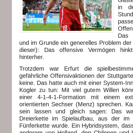
Gäste
in d
Stund
passe
Offe
Das 
und im Grunde ein generelles Problem der 
dieser): Das offensive Vermögen hink
hinterher.
Trotzdem war Erfurt die spielbestimm
gefährliche Offensivaktionen der Stuttgarte
keine. Das hatte auch mit einer System-In
Kogler zu tun: Mit viel gutem Willen k
einer 4-1-4-1-Formation mit einem ex
orientierten Sechser (Menz) sprechen. 
sein lassen und gleich sagen: Das wa
Dreierkette im Spielaufbau, aus der im 
Fünferkette wurde. Ein Hybridsystem, das
anderem von Holland, den Chilenen und 