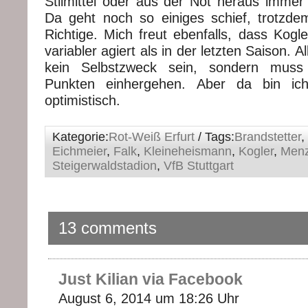
Stilmittel oder aus der Not heraus immer
Da geht noch so einiges schief, trotzd
Richtige. Mich freut ebenfalls, dass Kogle
variabler agiert als in der letzten Saison. Al
kein Selbstzweck sein, sondern mus
Punkten einhergehen. Aber da bin ich
optimistisch.
Kategorie:
Rot-Weiß Erfurt
/ Tags:
Brandstetter
,
Eichmeier
,
Falk
,
Kleineheismann
,
Kogler
,
Men
Steigerwaldstadion
,
VfB Stuttgart
13 comments
Just Kilian via Facebook
August 6, 2014 um 18:26 Uhr