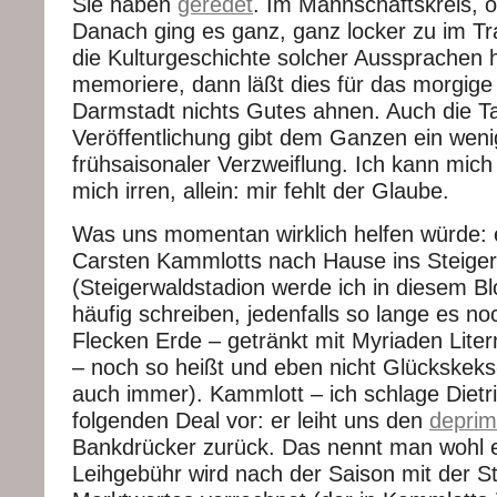
Sie haben
geredet
. Im Mannschaftskreis, o
Danach ging es ganz, ganz locker zu im Tr
die Kulturgeschichte solcher Aussprachen 
memoriere, dann läßt dies für das morgige
Darmstadt nichts Gutes ahnen. Auch die T
Veröffentlichung gibt dem Ganzen ein weni
frühsaisonaler Verzweiflung. Ich kann mich 
mich irren, allein: mir fehlt der Glaube.
Was uns momentan wirklich helfen würde: 
Carsten Kammlotts nach Hause ins Steiger
(Steigerwaldstadion werde ich in diesem Bl
häufig schreiben, jedenfalls so lange es no
Flecken Erde – getränkt mit Myriaden Lite
– noch so heißt und eben nicht Glückskeks
auch immer). Kammlott – ich schlage Dietr
folgenden Deal vor: er leiht uns den
deprim
Bankdrücker zurück. Das nennt man wohl 
Leihgebühr wird nach der Saison mit der S