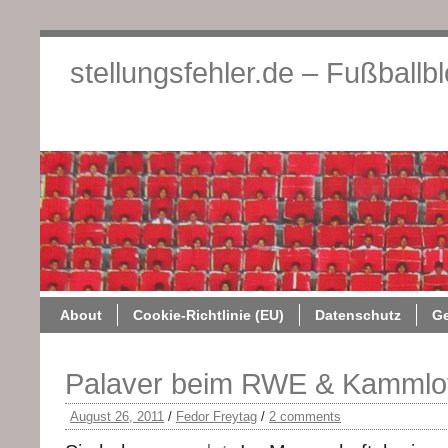
stellungsfehler.de – Fußballb
About
Cookie-Richtlini
About
Cookie-Richtlinie (EU)
Datenschutz
G
Palaver beim RWE & Kammlot
August 26, 2011
/
Fedor Freytag
/
2 comments