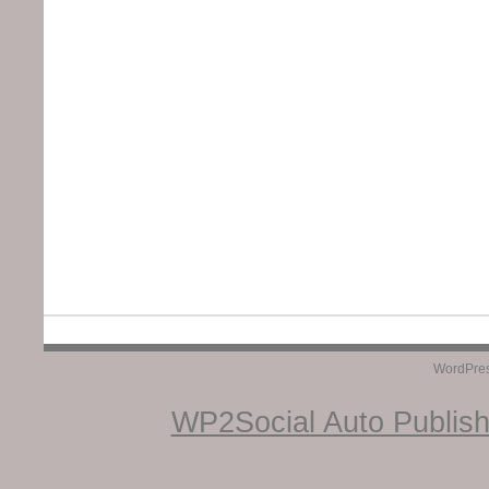
WordPre
WP2Social Auto Publis