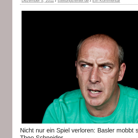
Dezember 5, 2011
/
stellungsfehler.de
/
Ein Kommentar
Nicht nur ein Spiel verloren: Basler mobbt
Theo Schneider