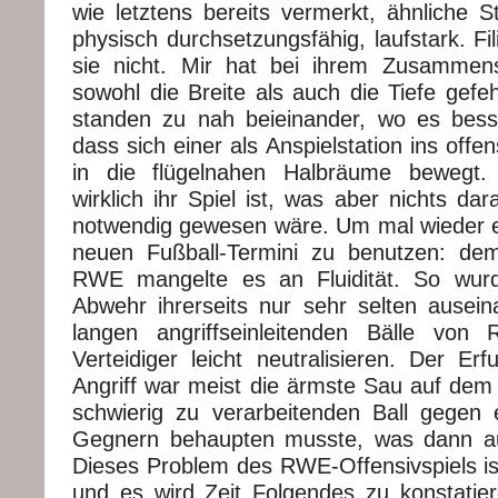
wie letztens bereits vermerkt, ähnliche S
physisch durchsetzungsfähig, laufstark. Fil
sie nicht. Mir hat bei ihrem Zusamme
sowohl die Breite als auch die Tiefe gefehl
standen zu nah beieinander, wo es bes
dass sich einer als Anspielstation ins offen
in die flügelnahen Halbräume bewegt.
wirklich ihr Spiel ist, was aber nichts da
notwendig gewesen wäre. Um mal wieder e
neuen Fußball-Termini zu benutzen: dem
RWE mangelte es an Fluidität. So wur
Abwehr ihrerseits nur sehr selten ausei
langen angriffseinleitenden Bälle vo
Verteidiger leicht neutralisieren. Der Erfu
Angriff war meist die ärmste Sau auf dem 
schwierig zu verarbeitenden Ball gegen
Gegnern behaupten musste, was dann au
Dieses Problem des RWE-Offensivspiels ist
und es wird Zeit Folgendes zu konstatiere