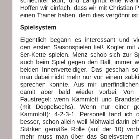
schlechter läuft, und Langmut eine Mann
Hoffen wir einfach, dass wir mit Christian 
einen Trainer haben, dem dies vergönnt ist
Spielsystem
Eigentlich begann es interessant und vi
den ersten Saisonspielen ließ Kogler mit
3er-Kette spielen. Menz schob sich zur Sp
auch beim Spiel gegen den Ball, immer w
beiden Innenverteidiger. Das geschah s
man dabei nicht mehr nur von einem «ab
sprechen konnte. Aus mir unerfindlich
damit aber bald wieder vorbei. Von
Faustregel: wenn Kammlott und Brandstett
(mit Doppelsechs). Wenn nur einer g
Kammlott): 4-2-3-1. Personell fand ich
besser, schon allein weil Möhwald darin ei
Stärken gemäße Rolle (auf der 10) vorb
mehr muss man über das Spielsystem ni