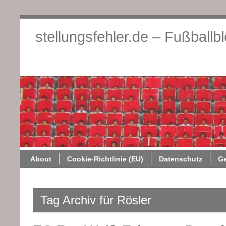
stellungsfehler.de – Fußballb
About
Cookie-Richtlini
About
Cookie-Richtlinie (EU)
Datenschutz
G
Tag Archiv für Rösler