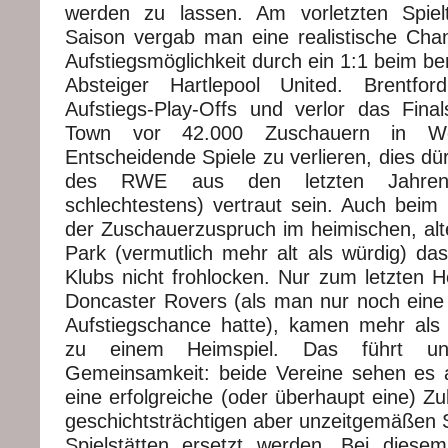
werden zu lassen. Am vorletzten Spiel
Saison vergab man eine realistische Chan
Aufstiegsmöglichkeit durch ein 1:1 beim be
Absteiger Hartlepool United. Brentfo
Aufstiegs-Play-Offs und verlor das Final
Town vor 42.000 Zuschauern in We
Entscheidende Spiele zu verlieren, dies d
des RWE aus den letzten Jahren
schlechtestens) vertraut sein. Auch beim 
der Zuschauerzuspruch im heimischen, alte
Park (vermutlich mehr alt als würdig) 
Klubs nicht frohlocken. Nur zum letzten H
Doncaster Rovers (als man nur noch eine 
Aufstiegschance hatte), kamen mehr als
zu einem Heimspiel. Das führt un
Gemeinsamkeit: beide Vereine sehen es al
eine erfolgreiche (oder überhaupt eine) Zu
geschichtsträchtigen aber unzeitgemäßen 
Spielstätten ersetzt werden. Bei dies