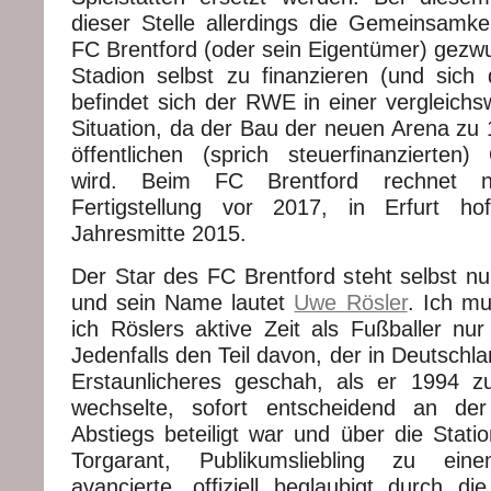
dieser Stelle allerdings die Gemeinsamk
FC Brentford (oder sein Eigentümer) gezwu
Stadion selbst zu finanzieren (und sich 
befindet sich der RWE in einer vergleichs
Situation, da der Bau der neuen Arena zu
öffentlichen (sprich steuerfinanzierten) 
wird. Beim FC Brentford rechnet 
Fertigstellung vor 2017, in Erfurt ho
Jahresmitte 2015.
Der Star des FC Brentford steht selbst n
und sein Name lautet
Uwe Rösler
. Ich m
ich Röslers aktive Zeit als Fußballer nur
Jedenfalls den Teil davon, der in Deutschl
Erstaunlicheres geschah, als er 1994 z
wechselte, sofort entscheidend an de
Abstiegs beteiligt war und über die Stati
Torgarant, Publikumsliebling zu ein
avancierte, offiziell beglaubigt durch d