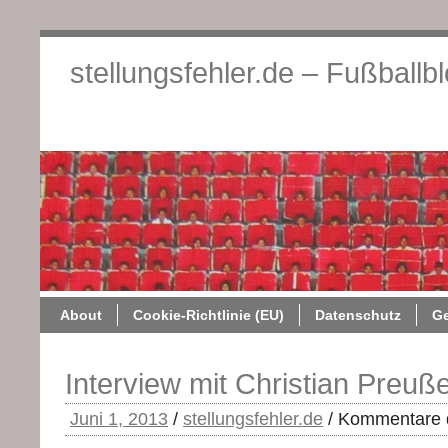
stellungsfehler.de – Fußballb
About
Cookie-Richtlini
About
Cookie-Richtlinie (EU)
Datenschutz
G
Interview mit Christian Preuß
Juni 1, 2013
/
stellungsfehler.de
/
Kommentare d