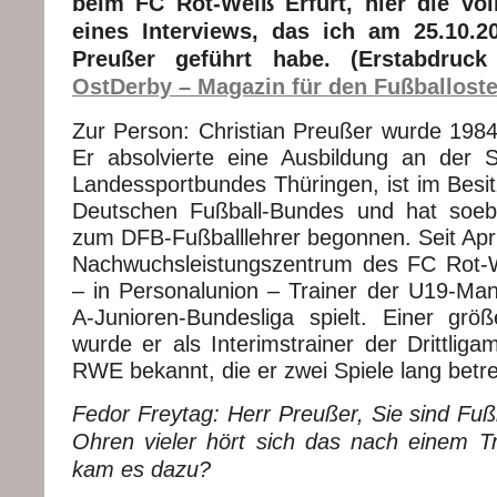
beim FC Rot-Weiß Erfurt, hier die vol
eines Interviews, das ich am 25.10.2
Preußer geführt habe. (Erstabdruc
OstDerby – Magazin für den Fußballost
Zur Person: Christian Preußer wurde 1984 
Er absolvierte eine Ausbildung an der 
Landessportbundes Thüringen, ist im Besit
Deutschen Fußball-Bundes und hat soeb
zum DFB-Fußballlehrer begonnen. Seit April
Nachwuchsleistungszentrum des FC Rot-W
– in Personalunion – Trainer der U19-Mann
A-Junioren-Bundesliga spielt. Einer größe
wurde er als Interimstrainer der Drittlig
RWE bekannt, die er zwei Spiele lang betre
Fedor Freytag: Herr Preußer, Sie sind Fußb
Ohren vieler hört sich das nach einem 
kam es dazu?