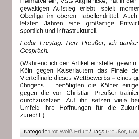
Heimatverein, VSG Altglienicke, hat in den 
gewaltigen Aufstieg erlebt, spielt mom
Oberliga im oberen Tabellendrittel. Auc
letzten Jahren eine großartige Entwi
sportlich und infrastrukturell.
Fedor Freytag: Herr Preußer, ich danke
Gespräch.
(Während ich den Artikel einstelle, gewinn
Köln gegen Kaiserlautern das Finale d
Viertelfinale dieses Wettbewerbs – eines g
übrigens – benötigten die Kölner einig
gegen die von Christian Preußer train
durchzusetzen. Auf ihn setzen viele b
Umfeld ihre Hoffnungen für die Zukunf
zurecht.)
Kategorie:
Rot-Weiß Erfurt
/ Tags:
Preußer
,
Rot