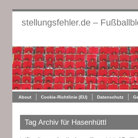
stellungsfehler.de – Fußballb
About
Cookie-Richtlini
About
Cookie-Richtlinie (EU)
Datenschutz
G
Tag Archiv für Hasenhüttl