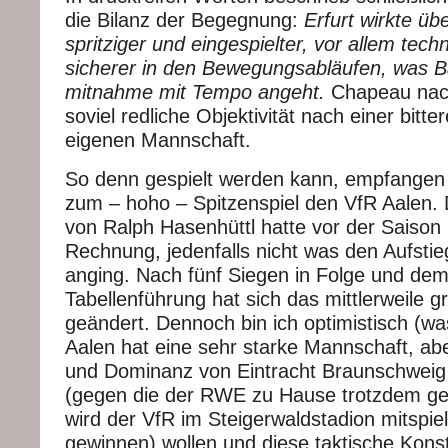
die Bilanz der Begegnung:
Erfurt wirkte üb
spritziger und eingespielter, vor allem tec
sicherer in den Bewegungsabläufen, was B
mitnahme mit Tempo angeht.
Chapeau nach
soviel redliche Objektivität nach einer bitt
eigenen Mannschaft.
So denn gespielt werden kann, empfangen
zum – hoho – Spitzenspiel den VfR Aalen.
von Ralph Hasenhüttl hatte vor der Saison
Rechnung, jedenfalls nicht was den Aufstieg
anging. Nach fünf Siegen in Folge und dem
Tabellenführung hat sich das mittlerweile 
geändert. Dennoch bin ich optimistisch (wa
Aalen hat eine sehr starke Mannschaft, abe
und Dominanz von Eintracht Braunschweig 
(gegen die der RWE zu Hause trotzdem g
wird der VfR im Steigerwaldstadion mitspiel
gewinnen) wollen und diese taktische Kons