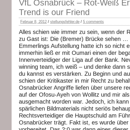
VfL Osnabrück – Rot-Weiß Erf
Trend is our Friend
Februar 8, 2012
/
stellungsfehler.de
/
5 comments
Alles schien wie immer zu sein, wenn der
zu Gast ist: Die (Bremer) Brücke sehen … 
Emmerlings Aufstellung hatte ich so nicht 
immerhin ließ er mit Oumari einen der beg
Innenverteidiger der Liga auf der Bank. N
winning team, ich weiß – und denke dann st
du kannst es verstärken. Zu Beginn und a
schien der Kritikaster in mir Recht zu behal
Osnabrücker Angriffe liefen über unsere r
auf der Ofosu-Ayeh von Wollitz und mir al
ausgemacht worden war. Jedoch, ich kann
spärlichen Bildmaterials nicht seriös beha
Rechtsverteidiger die Hauptschuld am Füh
Osnabrücker trägt. Fakt ist, es wurde über
vorbereitet. Das 2:0 war dann eines dieser 