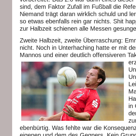
sind, dem Faktor Zufall im Fußball die Ref
Niemand trägt daran wirklich schuld und l
so etwas ebenfalls rein gar nichts. Shit h
zur Halbzeit schienen alle Messen gesunge
Zweite Halbzeit, zweite Überraschung: Em
nicht. Noch in Unterhaching hatte er mit 
Mannos und einer deutlich offensiveren Ta
er
Un
Un
Le
Ma
Ha
in
de
zu
ebenbürtig. Was fehlte war die Konsequen
eigenen und dem des Gegners. Kein Grund 