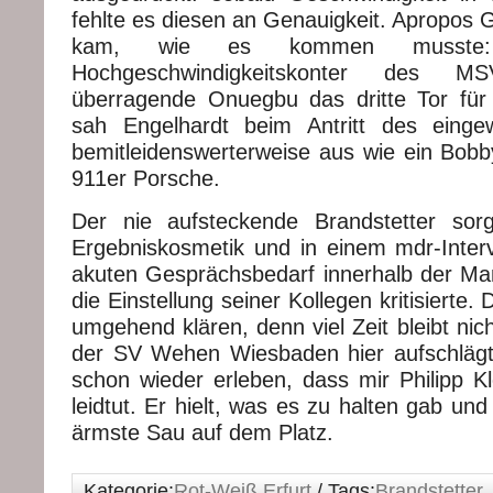
fehlte es diesen an Genauigkeit. Apropos 
kam, wie es kommen musste
Hochgeschwindigkeitskonter des M
überragende Onuegbu das dritte Tor für
sah Engelhardt beim Antritt des einge
bemitleidenswerterweise aus wie ein Bob
911er Porsche.
Der nie aufsteckende Brandstetter sor
Ergebniskosmetik und in einem mdr-Inter
akuten Gesprächsbedarf innerhalb der Ma
die Einstellung seiner Kollegen kritisierte. 
umgehend klären, denn viel Zeit bleibt nic
der SV Wehen Wiesbaden hier aufschlägt
schon wieder erleben, dass mir Philipp Kl
leidtut. Er hielt, was es zu halten gab un
ärmste Sau auf dem Platz.
Kategorie:
Rot-Weiß Erfurt
/ Tags:
Brandstetter
,