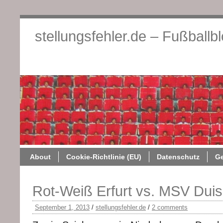
stellungsfehler.de – Fußballb
About
Cookie-Richtlini
About
Cookie-Richtlinie (EU)
Datenschutz
G
Rot-Weiß Erfurt vs. MSV Duis
September 1, 2013
/
stellungsfehler.de
/
2 comments