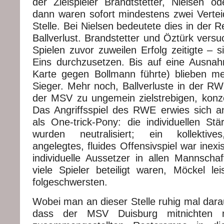
der Zielspieler Brandtstetter, Nielsen o
dann waren sofort mindestens zwei Verte
Stelle. Bei Nielsen bedeutete dies in der R
Ballverlust. Brandstetter und Öztürk vers
Spielen zuvor zuweilen Erfolg zeitigte – 
Eins durchzusetzen. Bis auf eine Ausna
Karte gegen Bollmann führte) blieben me
Sieger. Mehr noch, Ballverluste in der RW
der MSV zu ungemein zielstrebigen, konze
Das Angriffsspiel des RWE erwies sich 
als One-trick-Pony: die individuellen Stä
wurden neutralisiert; ein kollektive
angelegtes, fluides Offensivspiel war inex
individuelle Aussetzer in allen Mannschaf
viele Spieler beteiligt waren, Möckel lei
folgeschwersten.
Wobei man an dieser Stelle ruhig mal darau
dass der MSV Duisburg mitnichten m