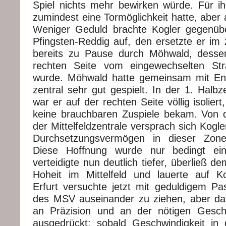
Spiel nichts mehr bewirken würde. Für i
zumindest eine Tormöglichkeit hatte, aber 
Weniger Geduld brachte Kogler gegenüb
Pfingsten-Reddig auf, den ersetzte er im z
bereits zu Pause durch Möhwald, dessen
rechten Seite vom eingewechselten St
wurde. Möhwald hatte gemeinsam mit Eng
zentral sehr gut gespielt. In der 1. Halb
war er auf der rechten Seite völlig isoliert
keine brauchbaren Zuspiele bekam. Von 
der Mittelfeldzentrale versprach sich Kogl
Durchsetzungsvermögen in dieser Zone
Diese Hoffnung wurde nur bedingt ei
verteidigte nun deutlich tiefer, überließ 
Hoheit im Mittelfeld und lauerte auf Ko
Erfurt versuchte jetzt mit geduldigem Pa
des MSV auseinander zu ziehen, aber daf
an Präzision und an der nötigen Geschw
ausgedrückt: sobald Geschwindigkeit in