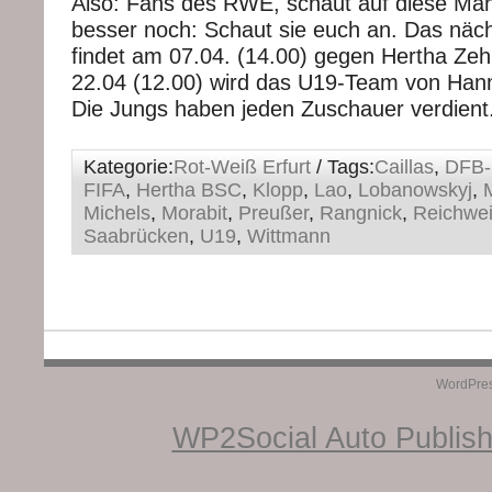
Also: Fans des RWE, schaut auf diese Ma
besser noch: Schaut sie euch an. Das näc
findet am 07.04. (14.00) gegen Hertha Zehl
22.04 (12.00) wird das U19-Team von Hann
Die Jungs haben jeden Zuschauer verdient
Kategorie:
Rot-Weiß Erfurt
/ Tags:
Caillas
,
DFB-
FIFA
,
Hertha BSC
,
Klopp
,
Lao
,
Lobanowskyj
,
Michels
,
Morabit
,
Preußer
,
Rangnick
,
Reichwe
Saabrücken
,
U19
,
Wittmann
WordPre
WP2Social Auto Publis