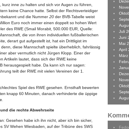
Deze
n, kurz inne zu halten und sich vor Augen zu führen,
Nove
rn keine Chance hatte. Selbst der Rechtsverteidiger
Okto
n unbekannt und die Nummer
20
der BVB-Tabelle weist
Sept
Million Euro noch immer einen doppelt so hohen Wert
Augu
ieler des RWE (Smail Morabit, 500.000 EUR, Quelle:
Juli 
annschaft, die von ihren individuellen fußballerischen
Juni 
e, derart gut aufgestellt ist, hat ein Drittligist im
Mai 
 denn, diese Mannschaft spielte überheblich, fahrlässig
April
iner aber vermutlich nicht Jürgen Klopp. Einer der
März
en Artikeln lautet, dass sich der RWE keine
Febr
B herausgespielt habe. Da kann ich nur sagen:
Janu
rung teilt der RWE mit vielen Vereinen der 1.
Deze
Nove
Okto
 schlechtes Spiel des RWE gesehen. Ernsthaft bewerten
Sept
sten knapp 60 Minuten, danach verhinderte die üppige
Augu
e.
 und die rechte Abwehrseite
Komme
: Gesehen habe ich ihn nicht, aber ich bin sicher,
des SV Wehen Wiesbaden, auf der Tribüne des SWS
Fedo