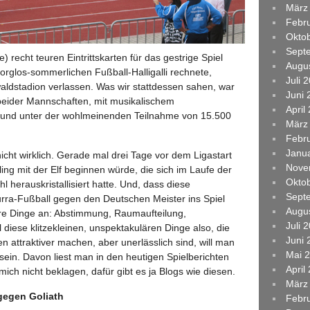
März
Febr
Okto
Sept
e) recht teuren Eintrittskarten für das gestrige Spiel
Augu
orglos-sommerlichen Fußball-Halligalli rechnete,
Juli 
aldstadion verlassen. Was wir stattdessen sahen, war
Juni 
 beider Mannschaften, mit musikalischem
April
und unter der wohlmeinenden Teilnahme von 15.500
März
Febr
Janu
icht wirklich. Gerade mal drei Tage vor dem Ligastart
Nove
ng mit der Elf beginnen würde, die sich im Laufe der
Okto
l herauskristallisiert hatte. Und, dass diese
Sept
rra-Fußball gegen den Deutschen Meister ins Spiel
Augu
e Dinge an: Abstimmung, Raumaufteilung,
Juli 
l diese klitzekleinen, unspektakulären Dinge also, die
Juni 
n attraktiver machen, aber unerlässlich sind, will man
Mai 
 sein. Davon liest man in den heutigen Spielberichten
April
 mich nicht beklagen, dafür gibt es ja Blogs wie diesen.
März
gegen Goliath
Febr