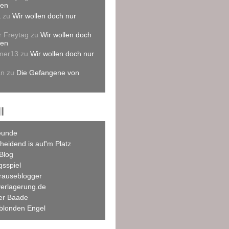
len
L
zu
Wir wollen doch nur
r Freytag
zu
Wir wollen doch
len
mer13
zu
Wir wollen doch nur
an
zu
Die Gefangene von
l
eunde
heidend is auf'm Platz
Blog
agsspiel
rauseblogger
verlagerung.de
ner Baade
blonden Engel