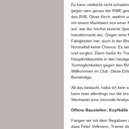
Es kann vielleicht nicht schade
gegen wen genau der RWE geste
des BVB, Oliver Kirch, weithi
mit einem Marktwert von einer 
auf, wie der höchst taxierte Sp
transfermarkt.de). Gegen eine M
Fähigkeiten her, auch in der Breit
Normalfall keine Chance. Es sei
und sorglos. Dann hieße ihr Tra
Hauptkritikpunkte in den heutig
Tormöglichkeiten gegen den BV
Willkommen im Club. Diese Erfah
Bundesliga.
All das bedacht, habe ich kein
kann man allerdings nur die er
Wechselei eine sinnvolle Analys
Offene Baustellen: Kopfbälle
Fangen wir mit dem Negativen an
dass Peter Vollmann, Trainer 