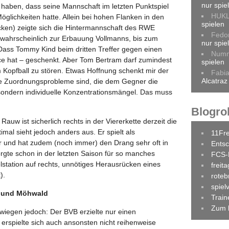
nur spie
t haben, dass seine Mannschaft im letzten Punktspiel
HUK
glichkeiten hatte. Allein bei hohen Flanken in den
spielen
Ecken) zeigte sich die Hintermannschaft des RWE
Fedo
, wahrscheinlich zur Erbauung Vollmanns, bis zum
nur spie
 Dass Tommy Kind beim dritten Treffer gegen einen
Num
ce hat – geschenkt. Aber Tom Bertram darf zumindest
spielen
 Kopfball zu stören. Etwas Hoffnung schenkt mir der
Fabi
Alcatraz
e Zuordnungsprobleme sind, die dem Gegner die
sondern individuelle Konzentrationsmängel. Das muss
Blogrol
Rauw ist sicherlich rechts in der Viererkette derzeit die
timal sieht jedoch anders aus. Er spielt als
11Fr
er und hat zudem (noch immer) den Drang sehr oft in
Entsc
orgte schon in der letzten Saison für so manches
FCS-
lstation auf rechts, unnötiges Herausrücken eines
freit
).
roteb
spiel
t und Möhwald
Trai
Zum 
rwiegen jedoch: Der BVB erzielte nur einen
 erspielte sich auch ansonsten nicht reihenweise