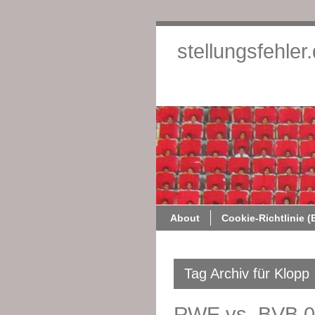
stellungsfehler
About
Cookie-Richtlinie (
Tag Archiv für Klopp
RWE vs. BVB 0: