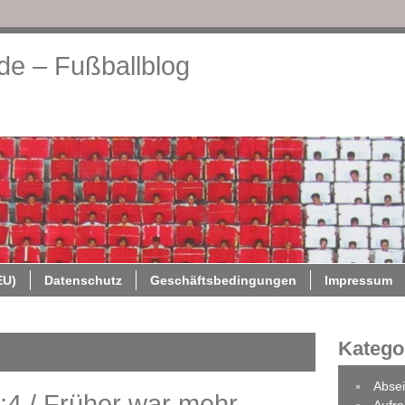
.de – Fußballblog
About
Cookie-Richtlinie (EU)
Datenschutz
Geschäftsb
EU)
Datenschutz
Geschäftsbedingungen
Impressum
Katego
Absei
4 / Früher war mehr