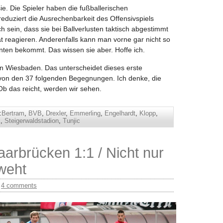
. Die Spieler haben die fußballerischen
eduziert die Ausrechenbarkeit des Offensivspiels
 sein, dass sie bei Ballverlusten taktisch abgestimmt
ät reagieren. Anderenfalls kann man vorne gar nicht so
nten bekommt. Das wissen sie aber. Hoffe ich.
n Wiesbaden. Das unterscheidet dieses erste
s von den 37 folgenden Begegnungen. Ich denke, die
 Ob das reicht, werden wir sehen.
:
Bertram
,
BVB
,
Drexler
,
Emmerling
,
Engelhardt
,
Klopp
,
E
,
Steigerwaldstadion
,
Tunjic
arbrücken 1:1 / Nicht nur
weht
/
4 comments