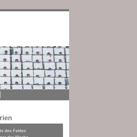
edingungen
Impressum
rien
ts des Feldes