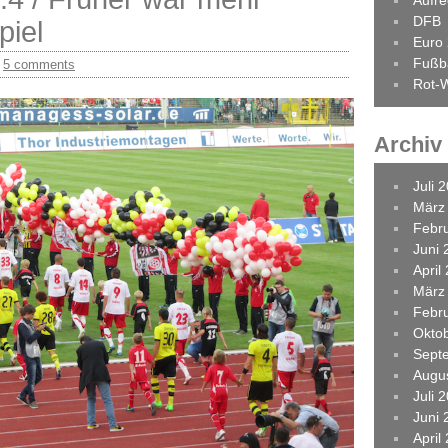
Aufr
DFB
piel
Euro
Fußba
/
5 comments
Rot-W
Archiv
Juli 
März
Febr
Juni 
April
März
Febr
Okto
Sept
Augu
Juli 
Juni 
April