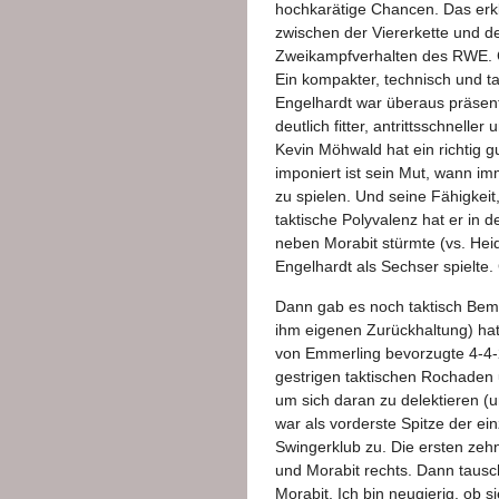
hochkarätige Chancen. Das erklä
zwischen der Viererkette und d
Zweikampfverhalten des RWE. Cz
Ein kompakter, technisch und ta
Engelhardt war überaus präsent,
deutlich fitter, antrittsschnelle
Kevin Möhwald hat ein richtig 
imponiert ist sein Mut, wann imm
zu spielen. Und seine Fähigkeit,
taktische Polyvalenz hat er in d
neben Morabit stürmte (vs. Hei
Engelhardt als Sechser spielte. 
Dann gab es noch taktisch Beme
ihm eigenen Zurückhaltung) hat
von Emmerling bevorzugte 4-4-
gestrigen taktischen Rochaden 
um sich daran zu delektieren (u
war als vorderste Spitze der ein
Swingerklub zu. Die ersten zehn
und Morabit rechts. Dann taus
Morabit. Ich bin neugierig, ob s