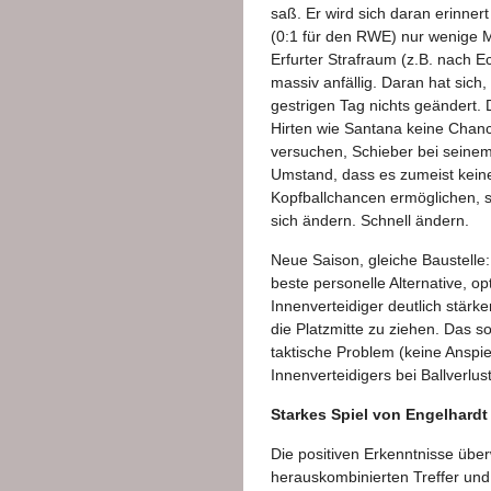
saß. Er wird sich daran erinner
(0:1 für den RWE) nur wenige Mö
Erfurter Strafraum (z.B. nach 
massiv anfällig. Daran hat sich
gestrigen Tag nichts geändert.
Hirten wie Santana keine Chan
versuchen, Schieber bei seinem
Umstand, dass es zumeist kein
Kopfballchancen ermöglichen, 
sich ändern. Schnell ändern.
Neue Saison, gleiche Baustelle: 
beste personelle Alternative, op
Innenverteidiger deutlich stärk
die Platzmitte zu ziehen. Das s
taktische Problem (keine Anspie
Innenverteidigers bei Ballverlust
Starkes Spiel von Engelhard
Die positiven Erkenntnisse übe
herauskombinierten Treffer und