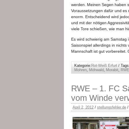
werden. Meinen Segen haben sie
Voraussetzungen dafür und es r
enorm. Entscheidend wird jedoch
und mit der nötigen Aggressivit
viele Tore schießen, wie man hi
Es wird schwierig am Samstag i
Saisonspiel allerdings in nicht
Mannschaft ist gut vorbereitet.
Kategorie:
Rot-Weiß Erfurt
/ Tags
Mohren
,
Möhwald
,
Morabit
,
RW
RWE – 1. FC Sa
vom Winde ver
April 2, 2012
/
stellungsfehler.de