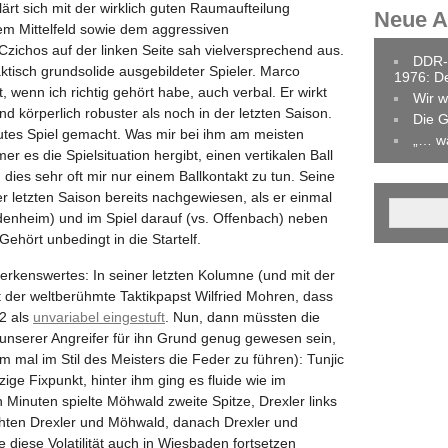
rt sich mit der wirklich guten Raumaufteilung
Neue Ar
em Mittelfeld sowie dem aggressiven
ichos auf der linken Seite sah vielversprechend aus.
DDR-
ktisch grundsolide ausgebildeter Spieler. Marco
1976: D
 wenn ich richtig gehört habe, auch verbal. Er wirkt
Wir w
r und körperlich robuster als noch in der letzten Saison.
Die G
gutes Spiel gemacht. Was mir bei ihm am meisten
„… w
er es die Spielsituation hergibt, einen vertikalen Ball
 dies sehr oft mir nur einem Ballkontakt zu tun. Seine
er letzten Saison bereits nachgewiesen, als er einmal
denheim) und im Spiel darauf (vs. Offenbach) neben
Gehört unbedingt in die Startelf.
rkenswertes: In seiner letzten Kolumne (und mit der
 der weltberühmte Taktikpapst Wilfried Mohren, dass
2 als
unvariabel eingestuft
. Nun, dann müssten die
unserer Angreifer für ihn Grund genug gewesen sein,
m mal im Stil des Meisters die Feder zu führen): Tunjic
zige Fixpunkt, hinter ihm ging es fluide wie im
 Minuten spielte Möhwald zweite Spitze, Drexler links
chten Drexler und Möhwald, danach Drexler und
ie diese Volatilität auch in Wiesbaden fortsetzen